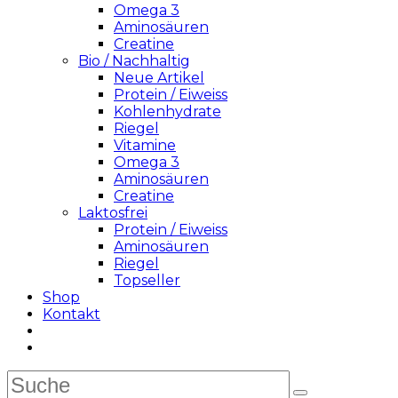
Omega 3
Aminosäuren
Creatine
Bio / Nachhaltig
Neue Artikel
Protein / Eiweiss
Kohlenhydrate
Riegel
Vitamine
Omega 3
Aminosäuren
Creatine
Laktosfrei
Protein / Eiweiss
Aminosäuren
Riegel
Topseller
Shop
Kontakt