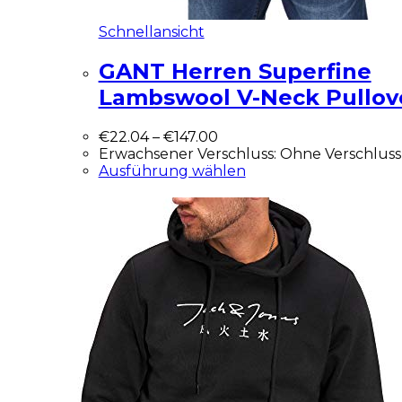
Schnellansicht
GANT Herren Superfine
Lambswool V-Neck Pullov
€
22.04
–
€
147.00
Erwachsener Verschluss: Ohne Verschlus
Ausführung wählen