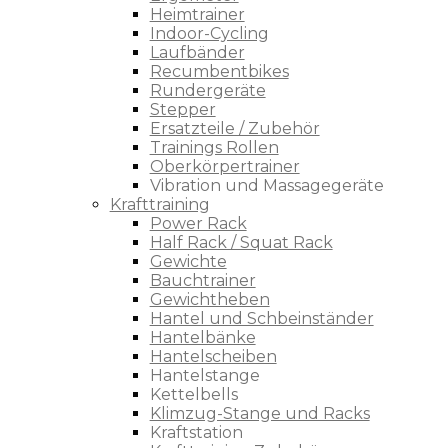
Heimtrainer
Indoor-Cycling
Laufbänder
Recumbentbikes
Rundergeräte
Stepper
Ersatzteile / Zubehör
Trainings Rollen
Oberkörpertrainer
Vibration und Massagegeräte
Krafttraining
Power Rack
Half Rack / Squat Rack
Gewichte
Bauchtrainer
Gewichtheben
Hantel und Schbeinständer
Hantelbänke
Hantelscheiben
Hantelstange
Kettelbells
Klimzug-Stange und Racks
Kraftstation