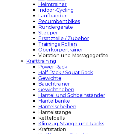
Heimtrainer
Indoor-Cycling
Laufbänder
Recumbentbikes
Rundergeräte
Stepper
Ersatzteile / Zubehör
Trainings Rollen
Oberkörpertrainer
Vibration und Massagegeräte
Krafttraining
Power Rack
Half Rack / Squat Rack
Gewichte
Bauchtrainer
Gewichtheben
Hantel und Schbeinständer
Hantelbänke
Hantelscheiben
Hantelstange
Kettelbells
Klimzug-Stange und Racks
Kraftstation