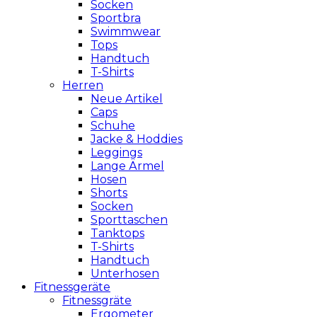
Socken
Sportbra
Swimmwear
Tops
Handtuch
T-Shirts
Herren
Neue Artikel
Caps
Schuhe
Jacke & Hoddies
Leggings
Lange Ärmel
Hosen
Shorts
Socken
Sporttaschen
Tanktops
T-Shirts
Handtuch
Unterhosen
Fitnessgeräte
Fitnessgräte
Ergometer