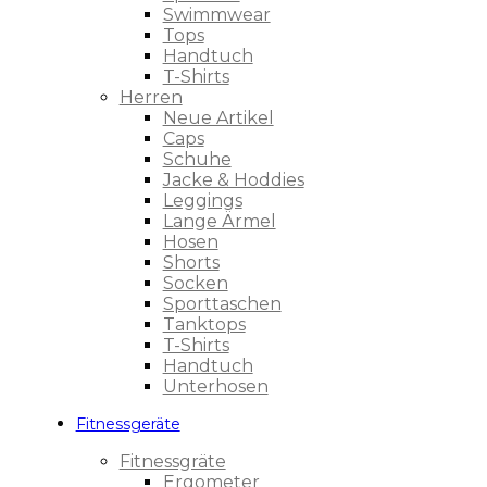
Swimmwear
Tops
Handtuch
T-Shirts
Herren
Neue Artikel
Caps
Schuhe
Jacke & Hoddies
Leggings
Lange Ärmel
Hosen
Shorts
Socken
Sporttaschen
Tanktops
T-Shirts
Handtuch
Unterhosen
Fitnessgeräte
Fitnessgräte
Ergometer