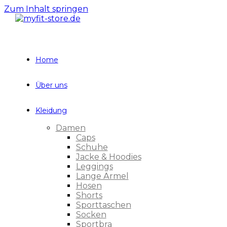
Zum Inhalt springen
Home
Über uns
Kleidung
Damen
Caps
Schuhe
Jacke & Hoodies
Leggings
Lange Ärmel
Hosen
Shorts
Sporttaschen
Socken
Sportbra