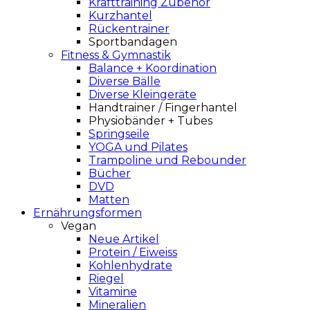
Krafttraining Zubehör
Kurzhantel
Rückentrainer
Sportbandagen
Fitness & Gymnastik
Balance + Koordination
Diverse Bälle
Diverse Kleingeräte
Handtrainer / Fingerhantel
Physiobänder + Tubes
Springseile
YOGA und Pilates
Trampoline und Rebounder
Bücher
DVD
Matten
Ernährungsformen
Vegan
Neue Artikel
Protein / Eiweiss
Kohlenhydrate
Riegel
Vitamine
Mineralien