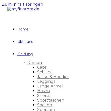
Zum Inhalt springen
Home
Über uns
Kleidung
Damen
Caps
Schuhe
Jacke & Hoodies
Leggings
Lange Ärmel
Hosen
Shorts
Sporttaschen
Socken
Sportbra