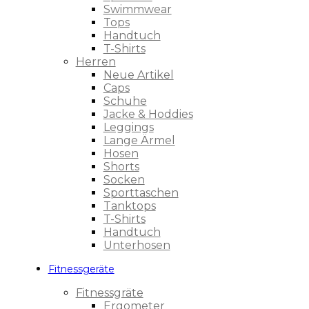
Swimmwear
Tops
Handtuch
T-Shirts
Herren
Neue Artikel
Caps
Schuhe
Jacke & Hoddies
Leggings
Lange Ärmel
Hosen
Shorts
Socken
Sporttaschen
Tanktops
T-Shirts
Handtuch
Unterhosen
Fitnessgeräte
Fitnessgräte
Ergometer