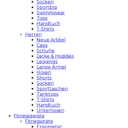
Socken
Sportbra
Swimmwear
Tops
Handtuch
T-Shirts
Herren
Neue Artikel
Caps
Schuhe
Jacke & Hoddies
Leggings
Lange Ärmel
Hosen
Shorts
Socken
Sporttaschen
Tanktops
T-Shirts
Handtuch
Unterhosen
Fitnessgeräte
Fitnessgräte
Ergometer