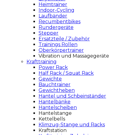
Heimtrainer
Indoor-Cycling
Laufbänder
Recumbentbikes
Rundergeräte
Stepper
Ersatzteile / Zubehör
Trainings Rollen
Oberkörpertrainer
Vibration und Massagegeräte
Krafttraining
Power Rack
Half Rack / Squat Rack
Gewichte
Bauchtrainer
Gewichtheben
Hantel und Schbeinständer
Hantelbänke
Hantelscheiben
Hantelstange
Kettelbells
Klimzug-Stange und Racks
Kraftstation