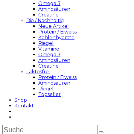
Omega 3
Aminosäuren
Creatine
Bio / Nachhaltig
Neue Artikel
Protein / Eiweiss
Kohlenhydrate
Riegel
Vitamine
Omega 3
Aminosäuren
Creatine
Laktosfrei
Protein / Eiweiss
Aminosäuren
Riegel
Topseller
Shop
Kontakt