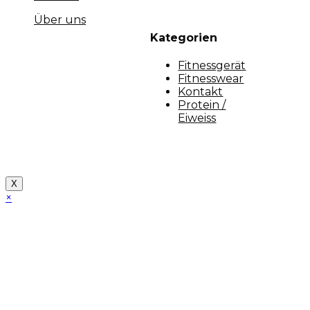
Über uns
Kategorien
Fitnessgerät
Fitnesswear
Kontakt
Protein /
Eiweiss
Copyright [myfit-store] - Made by Kunga
X
×
Close
this
module