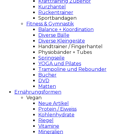
Krafttraining Zubehör
Kurzhantel
Rückentrainer
Sportbandagen
Fitness & Gymnastik
Balance + Koordination
Diverse Bälle
Diverse Kleingeräte
Handtrainer / Fingerhantel
Physiobänder + Tubes
Springseile
YOGA und Pilates
Trampoline und Rebounder
Bücher
DVD
Matten
Ernährungsformen
Vegan
Neue Artikel
Protein / Eiweiss
Kohlenhydrate
Riegel
Vitamine
Mineralien