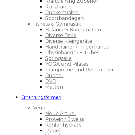
Krafttraining Zubehör
Kurzhantel
Rückentrainer
Sportbandagen
Fitness & Gymnastik
Balance + Koordination
Diverse Bälle
Diverse Kleingeräte
Handtrainer / Fingerhantel
Physiobänder + Tubes
Springseile
YOGA und Pilates
Trampoline und Rebounder
Bücher
DVD
Matten
Ernährungsformen
Vegan
Neue Artikel
Protein / Eiweiss
Kohlenhydrate
Riegel