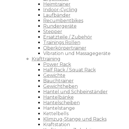
Heimtrainer
Indoor-Cycling
Laufbänder
Recumbentbikes
Rundergeräte
Stepper
Ersatzteile / Zubehör
Trainings Rollen
Oberkörpertrainer
Vibration und Massagegeräte
Krafttraining
Power Rack
Half Rack / Squat Rack
Gewichte
Bauchtrainer
Gewichtheben
Hantel und Schbeinständer
Hantelbänke
Hantelscheiben
Hantelstange
Kettelbells
Klimzug-Stange und Racks
Kraftstation