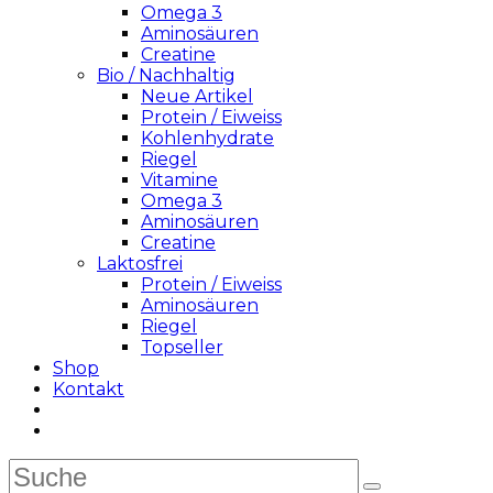
Omega 3
Aminosäuren
Creatine
Bio / Nachhaltig
Neue Artikel
Protein / Eiweiss
Kohlenhydrate
Riegel
Vitamine
Omega 3
Aminosäuren
Creatine
Laktosfrei
Protein / Eiweiss
Aminosäuren
Riegel
Topseller
Shop
Kontakt