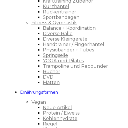
Krafttraining Zubehör
Kurzhantel
Rückentrainer
Sportbandagen
Fitness & Gymnastik
Balance + Koordination
Diverse Bälle
Diverse Kleingeräte
Handtrainer / Fingerhantel
Physiobänder + Tubes
Springseile
YOGA und Pilates
Trampoline und Rebounder
Bücher
DVD
Matten
Ernährungsformen
Vegan
Neue Artikel
Protein / Eiweiss
Kohlenhydrate
Riegel