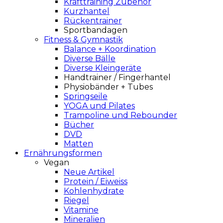
Krafttraining Zubehör
Kurzhantel
Rückentrainer
Sportbandagen
Fitness & Gymnastik
Balance + Koordination
Diverse Bälle
Diverse Kleingeräte
Handtrainer / Fingerhantel
Physiobänder + Tubes
Springseile
YOGA und Pilates
Trampoline und Rebounder
Bücher
DVD
Matten
Ernährungsformen
Vegan
Neue Artikel
Protein / Eiweiss
Kohlenhydrate
Riegel
Vitamine
Mineralien