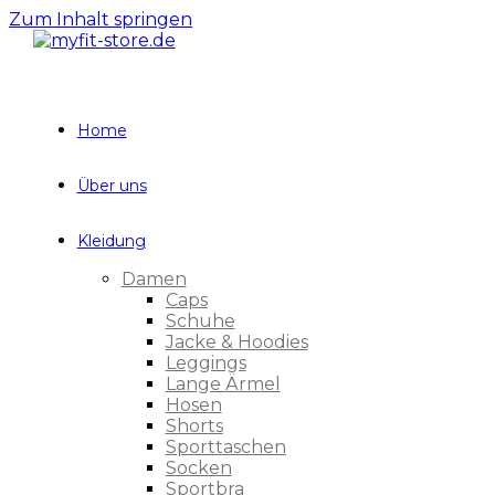
Zum Inhalt springen
Home
Über uns
Kleidung
Damen
Caps
Schuhe
Jacke & Hoodies
Leggings
Lange Ärmel
Hosen
Shorts
Sporttaschen
Socken
Sportbra