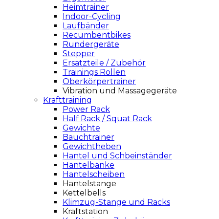
Heimtrainer
Indoor-Cycling
Laufbänder
Recumbentbikes
Rundergeräte
Stepper
Ersatzteile / Zubehör
Trainings Rollen
Oberkörpertrainer
Vibration und Massagegeräte
Krafttraining
Power Rack
Half Rack / Squat Rack
Gewichte
Bauchtrainer
Gewichtheben
Hantel und Schbeinständer
Hantelbänke
Hantelscheiben
Hantelstange
Kettelbells
Klimzug-Stange und Racks
Kraftstation