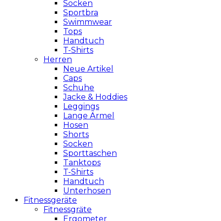
Socken
Sportbra
Swimmwear
Tops
Handtuch
T-Shirts
Herren
Neue Artikel
Caps
Schuhe
Jacke & Hoddies
Leggings
Lange Ärmel
Hosen
Shorts
Socken
Sporttaschen
Tanktops
T-Shirts
Handtuch
Unterhosen
Fitnessgeräte
Fitnessgräte
Ergometer