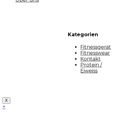
Kategorien
Fitnessgerät
Fitnesswear
Kontakt
Protein /
Eiweiss
Copyright [myfit-store] - Made by Kunga
X
×
Close
this
module