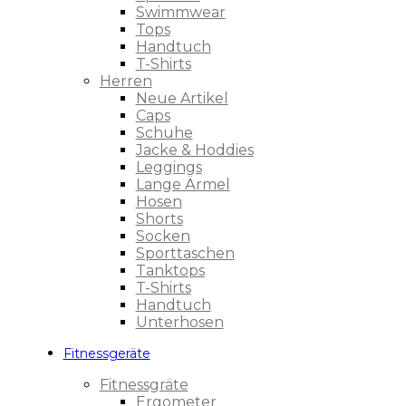
Swimmwear
Tops
Handtuch
T-Shirts
Herren
Neue Artikel
Caps
Schuhe
Jacke & Hoddies
Leggings
Lange Ärmel
Hosen
Shorts
Socken
Sporttaschen
Tanktops
T-Shirts
Handtuch
Unterhosen
Fitnessgeräte
Fitnessgräte
Ergometer