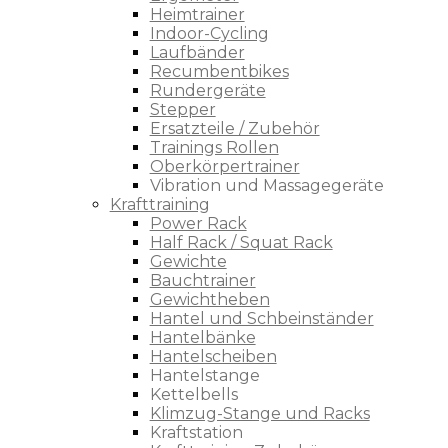
Heimtrainer
Indoor-Cycling
Laufbänder
Recumbentbikes
Rundergeräte
Stepper
Ersatzteile / Zubehör
Trainings Rollen
Oberkörpertrainer
Vibration und Massagegeräte
Krafttraining
Power Rack
Half Rack / Squat Rack
Gewichte
Bauchtrainer
Gewichtheben
Hantel und Schbeinständer
Hantelbänke
Hantelscheiben
Hantelstange
Kettelbells
Klimzug-Stange und Racks
Kraftstation