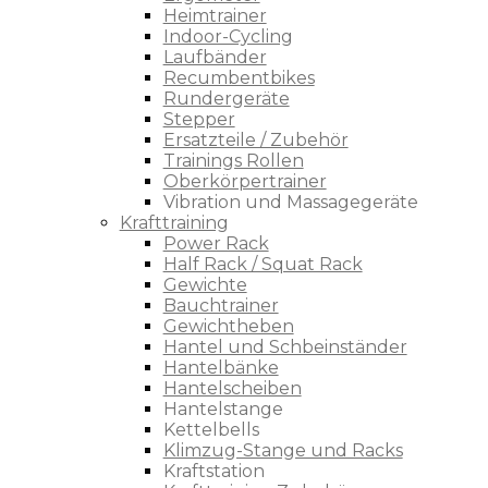
Heimtrainer
Indoor-Cycling
Laufbänder
Recumbentbikes
Rundergeräte
Stepper
Ersatzteile / Zubehör
Trainings Rollen
Oberkörpertrainer
Vibration und Massagegeräte
Krafttraining
Power Rack
Half Rack / Squat Rack
Gewichte
Bauchtrainer
Gewichtheben
Hantel und Schbeinständer
Hantelbänke
Hantelscheiben
Hantelstange
Kettelbells
Klimzug-Stange und Racks
Kraftstation