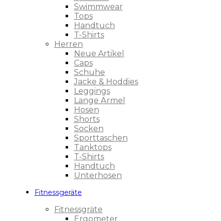
Swimmwear
Tops
Handtuch
T-Shirts
Herren
Neue Artikel
Caps
Schuhe
Jacke & Hoddies
Leggings
Lange Ärmel
Hosen
Shorts
Socken
Sporttaschen
Tanktops
T-Shirts
Handtuch
Unterhosen
Fitnessgeräte
Fitnessgräte
Ergometer