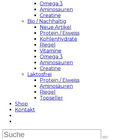
Omega 3
Aminosäuren
Creatine
Bio / Nachhaltig
Neue Artikel
Protein / Eiweiss
Kohlenhydrate
Riegel
Vitamine
Omega 3
Aminosäuren
Creatine
Laktosfrei
Protein / Eiweiss
Aminosäuren
Riegel
Topseller
Shop
Kontakt