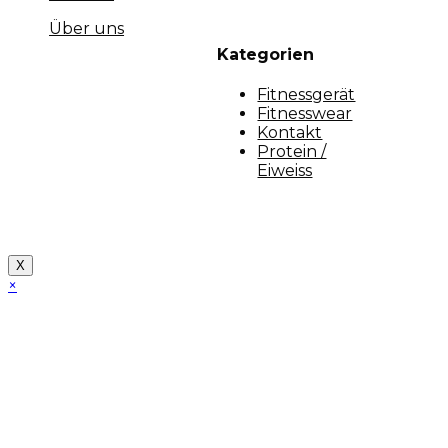
Über uns
Kategorien
Fitnessgerät
Fitnesswear
Kontakt
Protein /
Eiweiss
Copyright [myfit-store] - Made by Kunga
X
×
Close
this
module