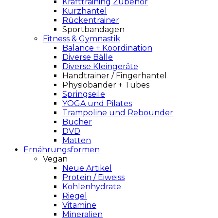
Krafttraining Zubehör
Kurzhantel
Rückentrainer
Sportbandagen
Fitness & Gymnastik
Balance + Koordination
Diverse Bälle
Diverse Kleingeräte
Handtrainer / Fingerhantel
Physiobänder + Tubes
Springseile
YOGA und Pilates
Trampoline und Rebounder
Bücher
DVD
Matten
Ernährungsformen
Vegan
Neue Artikel
Protein / Eiweiss
Kohlenhydrate
Riegel
Vitamine
Mineralien