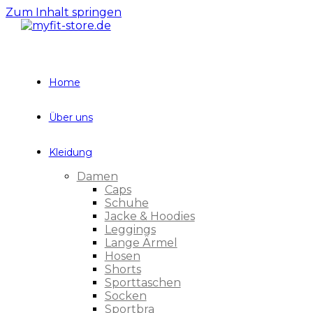
Zum Inhalt springen
Home
Über uns
Kleidung
Damen
Caps
Schuhe
Jacke & Hoodies
Leggings
Lange Ärmel
Hosen
Shorts
Sporttaschen
Socken
Sportbra