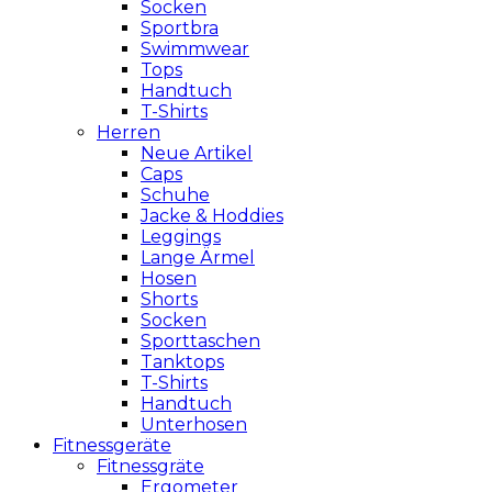
Socken
Sportbra
Swimmwear
Tops
Handtuch
T-Shirts
Herren
Neue Artikel
Caps
Schuhe
Jacke & Hoddies
Leggings
Lange Ärmel
Hosen
Shorts
Socken
Sporttaschen
Tanktops
T-Shirts
Handtuch
Unterhosen
Fitnessgeräte
Fitnessgräte
Ergometer