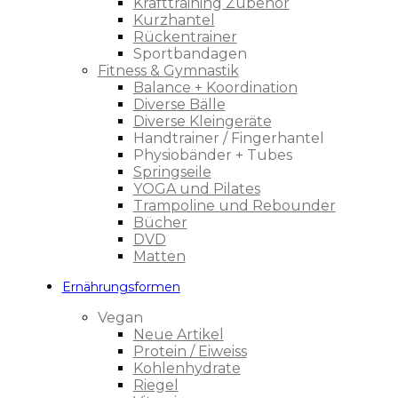
Krafttraining Zubehör
Kurzhantel
Rückentrainer
Sportbandagen
Fitness & Gymnastik
Balance + Koordination
Diverse Bälle
Diverse Kleingeräte
Handtrainer / Fingerhantel
Physiobänder + Tubes
Springseile
YOGA und Pilates
Trampoline und Rebounder
Bücher
DVD
Matten
Ernährungsformen
Vegan
Neue Artikel
Protein / Eiweiss
Kohlenhydrate
Riegel