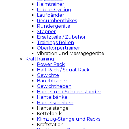
Heimtrainer
Indoor-Cycling
Laufbänder
Recumbentbikes
Rundergeräte
Stepper
Ersatzteile / Zubehör
Trainings Rollen
Oberkörpertrainer
Vibration und Massagegeräte
Krafttraining
Power Rack
Half Rack / Squat Rack
Gewichte
Bauchtrainer
Gewichtheben
Hantel und Schbeinständer
Hantelbänke
Hantelscheiben
Hantelstange
Kettelbells
Klimzug-Stange und Racks
Kraftstation