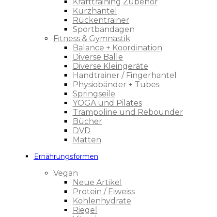
Krafttraining Zubehör
Kurzhantel
Rückentrainer
Sportbandagen
Fitness & Gymnastik
Balance + Koordination
Diverse Bälle
Diverse Kleingeräte
Handtrainer / Fingerhantel
Physiobänder + Tubes
Springseile
YOGA und Pilates
Trampoline und Rebounder
Bücher
DVD
Matten
Ernährungsformen
Vegan
Neue Artikel
Protein / Eiweiss
Kohlenhydrate
Riegel