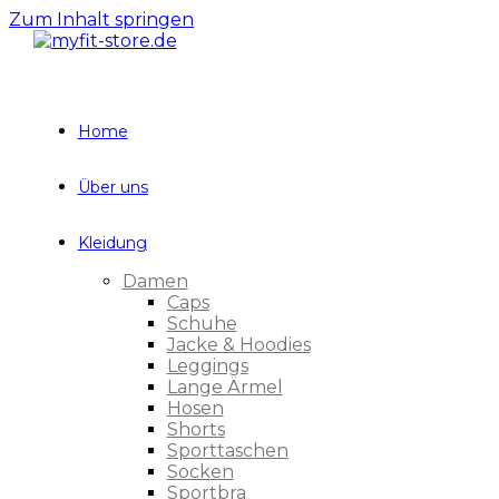
Zum Inhalt springen
Home
Über uns
Kleidung
Damen
Caps
Schuhe
Jacke & Hoodies
Leggings
Lange Ärmel
Hosen
Shorts
Sporttaschen
Socken
Sportbra