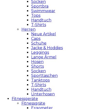
Socken
Sportbra
Swimmwear
Tops
Handtuch
T-Shirts
Herren
Neue Artikel
Caps
Schuhe
Jacke & Hoddies
Leggings
Lange Ärmel
Hosen
Shorts
Socken
Sporttaschen
Tanktops
T-Shirts
Handtuch
Unterhosen
Fitnessgeräte
Fitnessgräte
Ergometer