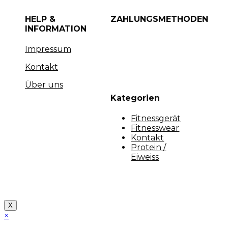
HELP &
ZAHLUNGSMETHODEN
INFORMATION
Impressum
Kontakt
Über uns
Kategorien
Fitnessgerät
Fitnesswear
Kontakt
Protein /
Eiweiss
Copyright [myfit-store] - Made by Kunga
X
×