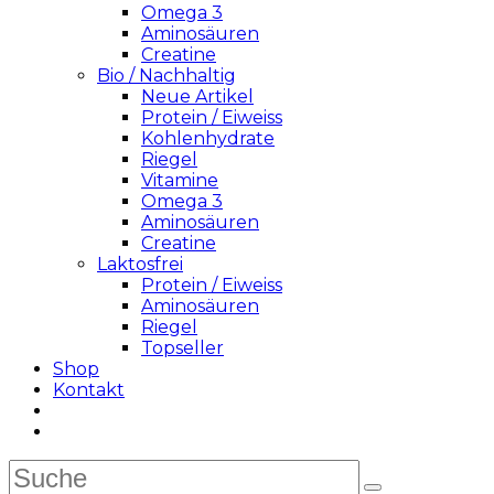
Omega 3
Aminosäuren
Creatine
Bio / Nachhaltig
Neue Artikel
Protein / Eiweiss
Kohlenhydrate
Riegel
Vitamine
Omega 3
Aminosäuren
Creatine
Laktosfrei
Protein / Eiweiss
Aminosäuren
Riegel
Topseller
Shop
Kontakt