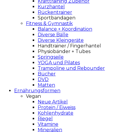
Krafttraining Zubehör
Kurzhantel
Rückentrainer
Sportbandagen
Fitness & Gymnastik
Balance + Koordination
Diverse Bälle
Diverse Kleingeräte
Handtrainer / Fingerhantel
Physiobänder + Tubes
Springseile
YOGA und Pilates
Trampoline und Rebounder
Bücher
DVD
Matten
Ernährungsformen
Vegan
Neue Artikel
Protein / Eiweiss
Kohlenhydrate
Riegel
Vitamine
Mineralien