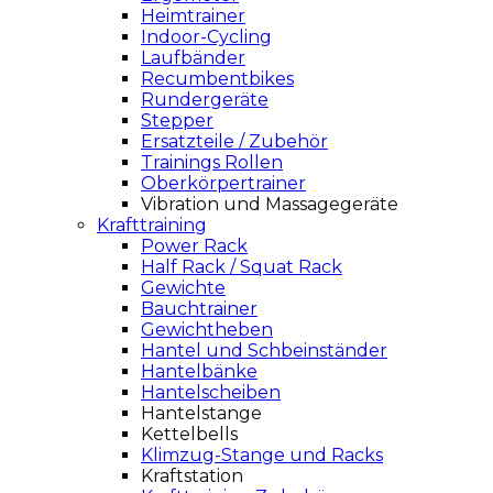
Heimtrainer
Indoor-Cycling
Laufbänder
Recumbentbikes
Rundergeräte
Stepper
Ersatzteile / Zubehör
Trainings Rollen
Oberkörpertrainer
Vibration und Massagegeräte
Krafttraining
Power Rack
Half Rack / Squat Rack
Gewichte
Bauchtrainer
Gewichtheben
Hantel und Schbeinständer
Hantelbänke
Hantelscheiben
Hantelstange
Kettelbells
Klimzug-Stange und Racks
Kraftstation