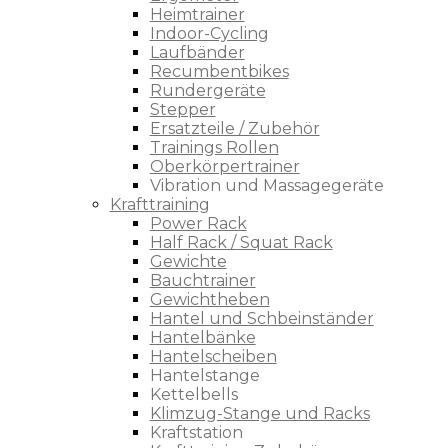
Heimtrainer
Indoor-Cycling
Laufbänder
Recumbentbikes
Rundergeräte
Stepper
Ersatzteile / Zubehör
Trainings Rollen
Oberkörpertrainer
Vibration und Massagegeräte
Krafttraining
Power Rack
Half Rack / Squat Rack
Gewichte
Bauchtrainer
Gewichtheben
Hantel und Schbeinständer
Hantelbänke
Hantelscheiben
Hantelstange
Kettelbells
Klimzug-Stange und Racks
Kraftstation