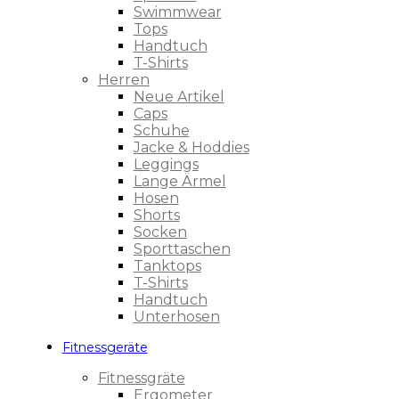
Swimmwear
Tops
Handtuch
T-Shirts
Herren
Neue Artikel
Caps
Schuhe
Jacke & Hoddies
Leggings
Lange Ärmel
Hosen
Shorts
Socken
Sporttaschen
Tanktops
T-Shirts
Handtuch
Unterhosen
Fitnessgeräte
Fitnessgräte
Ergometer