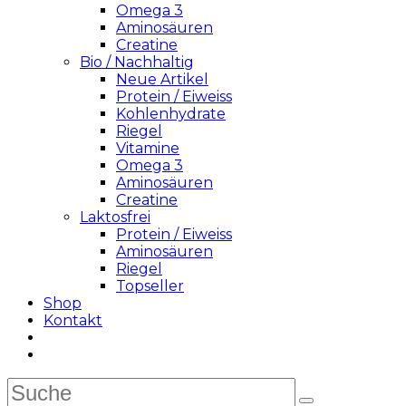
Omega 3
Aminosäuren
Creatine
Bio / Nachhaltig
Neue Artikel
Protein / Eiweiss
Kohlenhydrate
Riegel
Vitamine
Omega 3
Aminosäuren
Creatine
Laktosfrei
Protein / Eiweiss
Aminosäuren
Riegel
Topseller
Shop
Kontakt