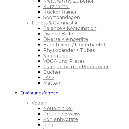
Krafttraining Zubehör
Kurzhantel
Rückentrainer
Sportbandagen
Fitness & Gymnastik
Balance + Koordination
Diverse Bälle
Diverse Kleingeräte
Handtrainer / Fingerhantel
Physiobänder + Tubes
Springseile
YOGA und Pilates
Trampoline und Rebounder
Bücher
DVD
Matten
Ernährungsformen
Vegan
Neue Artikel
Protein / Eiweiss
Kohlenhydrate
Riegel