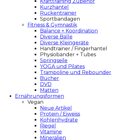
Krafttraining Zubehör
Kurzhantel
Rückentrainer
Sportbandagen
Fitness & Gymnastik
Balance + Koordination
Diverse Bälle
Diverse Kleingeräte
Handtrainer / Fingerhantel
Physiobänder + Tubes
Springseile
YOGA und Pilates
Trampoline und Rebounder
Bücher
DVD
Matten
Ernährungsformen
Vegan
Neue Artikel
Protein / Eiweiss
Kohlenhydrate
Riegel
Vitamine
Mineralien