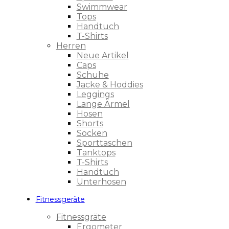
Swimmwear
Tops
Handtuch
T-Shirts
Herren
Neue Artikel
Caps
Schuhe
Jacke & Hoddies
Leggings
Lange Ärmel
Hosen
Shorts
Socken
Sporttaschen
Tanktops
T-Shirts
Handtuch
Unterhosen
Fitnessgeräte
Fitnessgräte
Ergometer