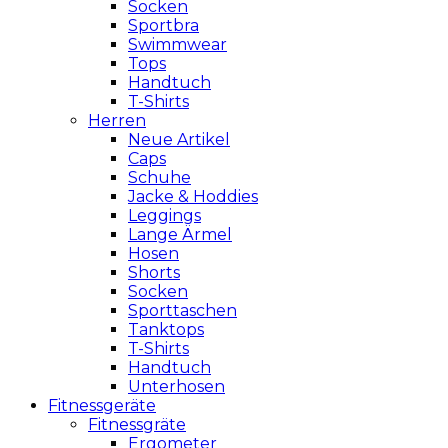
Socken
Sportbra
Swimmwear
Tops
Handtuch
T-Shirts
Herren
Neue Artikel
Caps
Schuhe
Jacke & Hoddies
Leggings
Lange Ärmel
Hosen
Shorts
Socken
Sporttaschen
Tanktops
T-Shirts
Handtuch
Unterhosen
Fitnessgeräte
Fitnessgräte
Ergometer