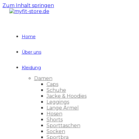
Zum Inhalt springen
Home
Über uns
Kleidung
Damen
Caps
Schuhe
Jacke & Hoodies
Leggings
Lange Ärmel
Hosen
Shorts
Sporttaschen
Socken
Sportbra