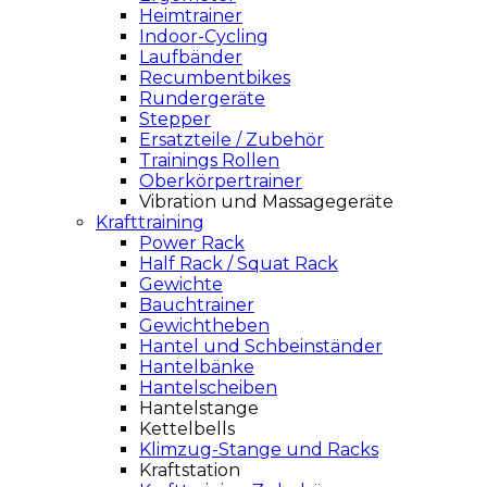
Heimtrainer
Indoor-Cycling
Laufbänder
Recumbentbikes
Rundergeräte
Stepper
Ersatzteile / Zubehör
Trainings Rollen
Oberkörpertrainer
Vibration und Massagegeräte
Krafttraining
Power Rack
Half Rack / Squat Rack
Gewichte
Bauchtrainer
Gewichtheben
Hantel und Schbeinständer
Hantelbänke
Hantelscheiben
Hantelstange
Kettelbells
Klimzug-Stange und Racks
Kraftstation