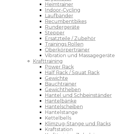
Heimtrainer
Indoor-Cycling
Laufbänder
Recumbentbikes
Rundergeräte
Stepper
Ersatzteile / Zubehör
Trainings Rollen
Oberkörpertrainer
Vibration und Massagegeräte
Krafttraining
Power Rack
Half Rack / Squat Rack
Gewichte
Bauchtrainer
Gewichtheben
Hantel und Schbeinständer
Hantelbänke
Hantelscheiben
Hantelstange
Kettelbells
Klimzug-Stange und Racks
Kraftstation