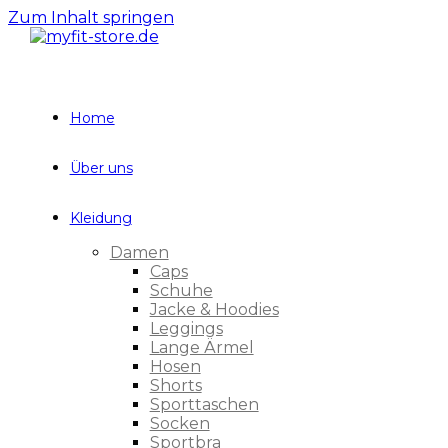
Zum Inhalt springen
Home
Über uns
Kleidung
Damen
Caps
Schuhe
Jacke & Hoodies
Leggings
Lange Ärmel
Hosen
Shorts
Sporttaschen
Socken
Sportbra