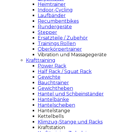
Heimtrainer
Indoor-Cycling
Laufbänder
Recumbentbikes
Rundergeräte
Stepper
Ersatzteile / Zubehör
Trainings Rollen
Oberkörpertrainer
Vibration und Massagegeräte
Krafttraining
Power Rack
Half Rack / Squat Rack
Gewichte
Bauchtrainer
Gewichtheben
Hantel und Schbeinständer
Hantelbänke
Hantelscheiben
Hantelstange
Kettelbells
Klimzug-Stange und Racks
Kraftstation