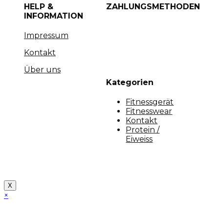
HELP &
ZAHLUNGSMETHODEN
INFORMATION
Impressum
Kontakt
Über uns
Kategorien
Fitnessgerät
Fitnesswear
Kontakt
Protein /
Eiweiss
Copyright [myfit-store] - Made by Kunga
X
×
Close