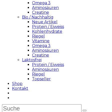
Omega 3
Aminosäuren
Creatine
Bio / Nachhaltig
Neue Artikel
Protein / Eiweiss
Kohlenhydrate
Riegel
Vitamine
Omega 3
Aminosäuren
Creatine
Laktosfrei
Protein / Eiweiss
Aminosäuren
Riegel
Topseller
Shop
Kontakt