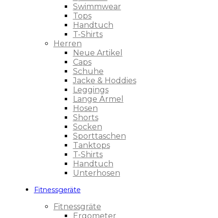
Swimmwear
Tops
Handtuch
T-Shirts
Herren
Neue Artikel
Caps
Schuhe
Jacke & Hoddies
Leggings
Lange Ärmel
Hosen
Shorts
Socken
Sporttaschen
Tanktops
T-Shirts
Handtuch
Unterhosen
Fitnessgeräte
Fitnessgräte
Ergometer