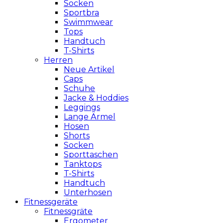
Socken
Sportbra
Swimmwear
Tops
Handtuch
T-Shirts
Herren
Neue Artikel
Caps
Schuhe
Jacke & Hoddies
Leggings
Lange Ärmel
Hosen
Shorts
Socken
Sporttaschen
Tanktops
T-Shirts
Handtuch
Unterhosen
Fitnessgeräte
Fitnessgräte
Ergometer