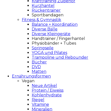
Krafttraining Zubehör
Kurzhantel
Rückentrainer
Sportbandagen
Fitness & Gymnastik
Balance + Koordination
Diverse Bälle
Diverse Kleingeräte
Handtrainer / Fingerhantel
Physiobänder + Tubes
Springseile
YOGA und Pilates
Trampoline und Rebounder
Bücher
DVD
Matten
Ernährungsformen
Vegan
Neue Artikel
Protein / Eiweiss
Kohlenhydrate
Riegel
Vitamine
Mineralien