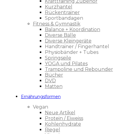
Krafttraining Zubehör
Kurzhantel
Rückentrainer
Sportbandagen
Fitness & Gymnastik
Balance + Koordination
Diverse Bälle
Diverse Kleingeräte
Handtrainer / Fingerhantel
Physiobänder + Tubes
Springseile
YOGA und Pilates
Trampoline und Rebounder
Bücher
DVD
Matten
Ernährungsformen
Vegan
Neue Artikel
Protein / Eiweiss
Kohlenhydrate
Riegel