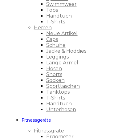
Swimmwear
Tops
Handtuch
T-Shirts
Herren
Neue Artikel
Caps
Schuhe
Jacke & Hoddies
Leggings
Lange Ärmel
Hosen
Shorts
Socken
Sporttaschen
Tanktops
T-Shirts
Handtuch
Unterhosen
Fitnessgeräte
Fitnessgräte
Ergometer