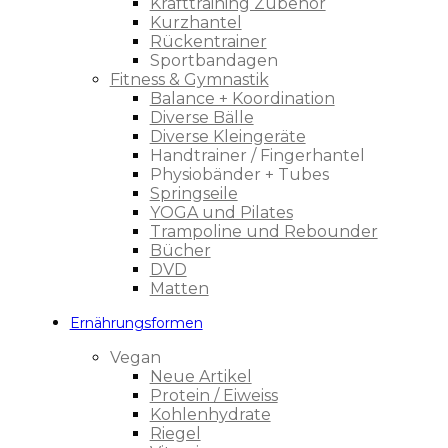
Krafttraining Zubehör
Kurzhantel
Rückentrainer
Sportbandagen
Fitness & Gymnastik
Balance + Koordination
Diverse Bälle
Diverse Kleingeräte
Handtrainer / Fingerhantel
Physiobänder + Tubes
Springseile
YOGA und Pilates
Trampoline und Rebounder
Bücher
DVD
Matten
Ernährungsformen
Vegan
Neue Artikel
Protein / Eiweiss
Kohlenhydrate
Riegel