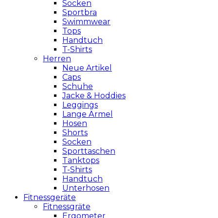
Socken
Sportbra
Swimmwear
Tops
Handtuch
T-Shirts
Herren
Neue Artikel
Caps
Schuhe
Jacke & Hoddies
Leggings
Lange Ärmel
Hosen
Shorts
Socken
Sporttaschen
Tanktops
T-Shirts
Handtuch
Unterhosen
Fitnessgeräte
Fitnessgräte
Ergometer