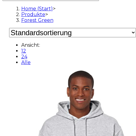
Home (Start)
>
Produkte
>
Forest Green
Ansicht:
12
24
Alle