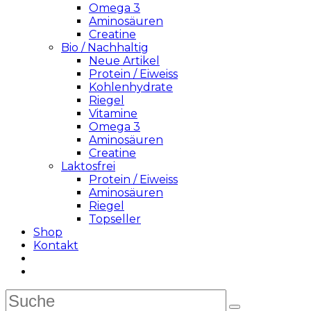
Omega 3
Aminosäuren
Creatine
Bio / Nachhaltig
Neue Artikel
Protein / Eiweiss
Kohlenhydrate
Riegel
Vitamine
Omega 3
Aminosäuren
Creatine
Laktosfrei
Protein / Eiweiss
Aminosäuren
Riegel
Topseller
Shop
Kontakt