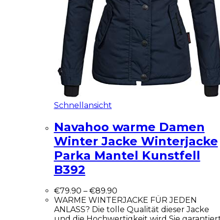
Schnellansicht
Navahoo warme Damen
Winter Jacke Winterjacke
Parka Mantel Kunstfell
B392
€
79.90
–
€
89.90
WARME WINTERJACKE FÜR JEDEN
ANLASS? Die tolle Qualität dieser Jacke
und die Hochwertigkeit wird Sie garantier