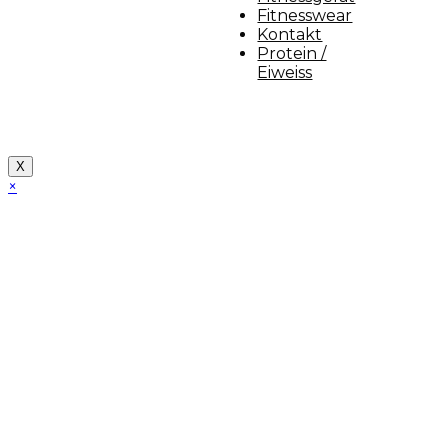
Fitnesswear
Kontakt
Protein /
Eiweiss
Copyright [myfit-store] - Made by Kunga
X
×
Close
this
module
Demo Website!