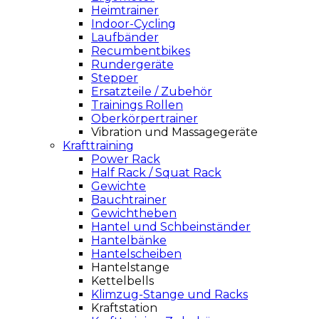
Heimtrainer
Indoor-Cycling
Laufbänder
Recumbentbikes
Rundergeräte
Stepper
Ersatzteile / Zubehör
Trainings Rollen
Oberkörpertrainer
Vibration und Massagegeräte
Krafttraining
Power Rack
Half Rack / Squat Rack
Gewichte
Bauchtrainer
Gewichtheben
Hantel und Schbeinständer
Hantelbänke
Hantelscheiben
Hantelstange
Kettelbells
Klimzug-Stange und Racks
Kraftstation