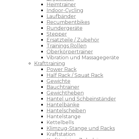
Heimtrainer
Indoor-Cycling
Laufbänder
Recumbentbikes
Rundergeräte
Stepper
Ersatzteile / Zubehör
Trainings Rollen
Oberkörpertrainer
Vibration und Massagegeräte
Krafttraining
Power Rack
Half Rack / Squat Rack
Gewichte
Bauchtrainer
Gewichtheben
Hantel und Schbeinständer
Hantelbänke
Hantelscheiben
Hantelstange
Kettelbells
Klimzug-Stange und Racks
Kraftstation