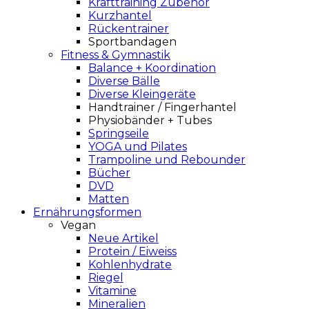
Krafttraining Zubehör
Kurzhantel
Rückentrainer
Sportbandagen
Fitness & Gymnastik
Balance + Koordination
Diverse Bälle
Diverse Kleingeräte
Handtrainer / Fingerhantel
Physiobänder + Tubes
Springseile
YOGA und Pilates
Trampoline und Rebounder
Bücher
DVD
Matten
Ernährungsformen
Vegan
Neue Artikel
Protein / Eiweiss
Kohlenhydrate
Riegel
Vitamine
Mineralien