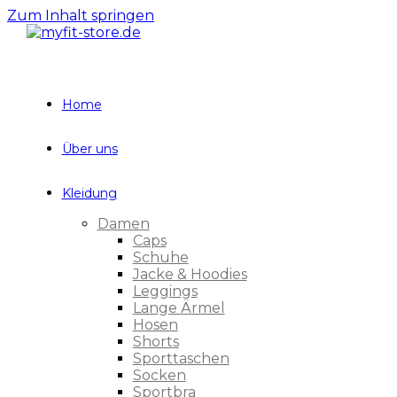
Zum Inhalt springen
Home
Über uns
Kleidung
Damen
Caps
Schuhe
Jacke & Hoodies
Leggings
Lange Ärmel
Hosen
Shorts
Sporttaschen
Socken
Sportbra