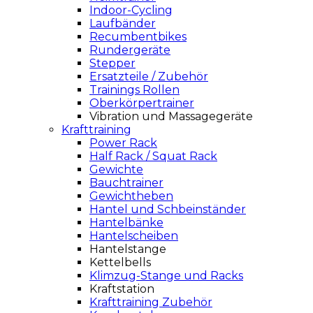
Indoor-Cycling
Laufbänder
Recumbentbikes
Rundergeräte
Stepper
Ersatzteile / Zubehör
Trainings Rollen
Oberkörpertrainer
Vibration und Massagegeräte
Krafttraining
Power Rack
Half Rack / Squat Rack
Gewichte
Bauchtrainer
Gewichtheben
Hantel und Schbeinständer
Hantelbänke
Hantelscheiben
Hantelstange
Kettelbells
Klimzug-Stange und Racks
Kraftstation
Krafttraining Zubehör