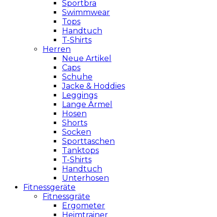
Sportbra
Swimmwear
Tops
Handtuch
T-Shirts
Herren
Neue Artikel
Caps
Schuhe
Jacke & Hoddies
Leggings
Lange Ärmel
Hosen
Shorts
Socken
Sporttaschen
Tanktops
T-Shirts
Handtuch
Unterhosen
Fitnessgeräte
Fitnessgräte
Ergometer
Heimtrainer