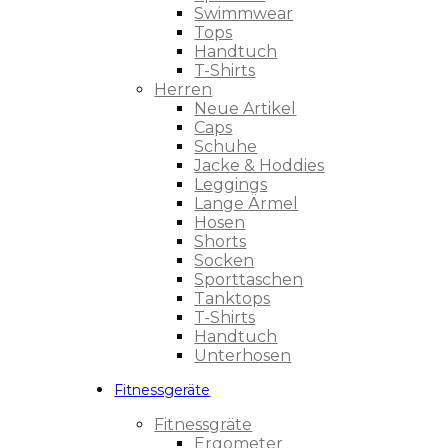
Swimmwear
Tops
Handtuch
T-Shirts
Herren
Neue Artikel
Caps
Schuhe
Jacke & Hoddies
Leggings
Lange Ärmel
Hosen
Shorts
Socken
Sporttaschen
Tanktops
T-Shirts
Handtuch
Unterhosen
Fitnessgeräte
Fitnessgräte
Ergometer