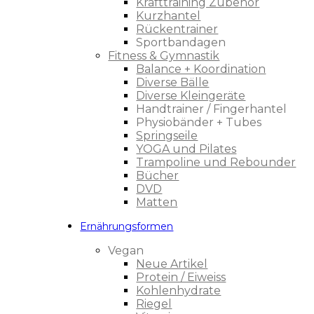
Krafttraining Zubehör
Kurzhantel
Rückentrainer
Sportbandagen
Fitness & Gymnastik
Balance + Koordination
Diverse Bälle
Diverse Kleingeräte
Handtrainer / Fingerhantel
Physiobänder + Tubes
Springseile
YOGA und Pilates
Trampoline und Rebounder
Bücher
DVD
Matten
Ernährungsformen
Vegan
Neue Artikel
Protein / Eiweiss
Kohlenhydrate
Riegel