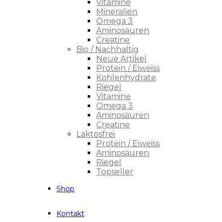
Vitamine
Mineralien
Omega 3
Aminosäuren
Creatine
Bio / Nachhaltig
Neue Artikel
Protein / Eiweiss
Kohlenhydrate
Riegel
Vitamine
Omega 3
Aminosäuren
Creatine
Laktosfrei
Protein / Eiweiss
Aminosäuren
Riegel
Topseller
Shop
Kontakt