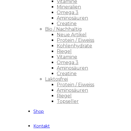
Vitamine
Mineralien
Omega 3
Aminosäuren
Creatine
Bio / Nachhaltig
Neue Artikel
Protein / Eiweiss
Kohlenhydrate
Riegel
Vitamine
Omega 3
Aminosäuren
Creatine
Laktosfrei
Protein / Eiweiss
Aminosäuren
Riegel
Topseller
Shop
Kontakt