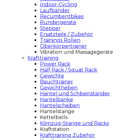
Indoor-Cycling
Laufbänder
Recumbentbikes
Rundergeräte
Stepper
Ersatzteile / Zubehör
Trainings Rollen
Oberkörpertrainer
Vibration und Massagegeräte
Krafttraining
Power Rack
Half Rack / Squat Rack
Gewichte
Bauchtrainer
Gewichtheben
Hantel und Schbeinständer
Hantelbänke
Hantelscheiben
Hantelstange
Kettelbells
Klimzug-Stange und Racks
Kraftstation
Krafttraining Zubehör