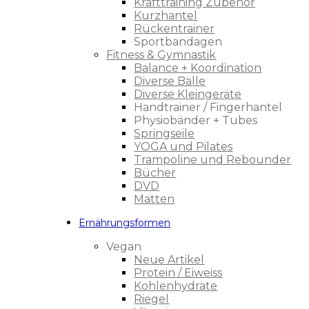
Krafttraining Zubehör
Kurzhantel
Rückentrainer
Sportbandagen
Fitness & Gymnastik
Balance + Koordination
Diverse Bälle
Diverse Kleingeräte
Handtrainer / Fingerhantel
Physiobänder + Tubes
Springseile
YOGA und Pilates
Trampoline und Rebounder
Bücher
DVD
Matten
Ernährungsformen
Vegan
Neue Artikel
Protein / Eiweiss
Kohlenhydrate
Riegel