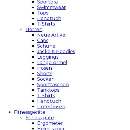
Sportbra
Swimmwear
Tops
Handtuch
T-Shirts
Herren
Neue Artikel
Caps
Schuhe
Jacke & Hoddies
Leggings
Lange Ärmel
Hosen
Shorts
Socken
Sporttaschen
Tanktops
T-Shirts
Handtuch
Unterhosen
Fitnessgeräte
Fitnessgräte
Ergometer
Heimtrainer