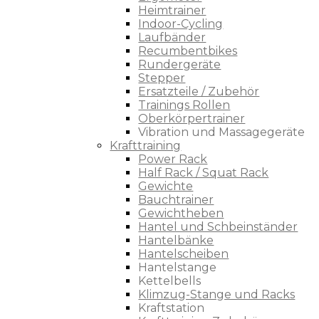
Heimtrainer
Indoor-Cycling
Laufbänder
Recumbentbikes
Rundergeräte
Stepper
Ersatzteile / Zubehör
Trainings Rollen
Oberkörpertrainer
Vibration und Massagegeräte
Krafttraining
Power Rack
Half Rack / Squat Rack
Gewichte
Bauchtrainer
Gewichtheben
Hantel und Schbeinständer
Hantelbänke
Hantelscheiben
Hantelstange
Kettelbells
Klimzug-Stange und Racks
Kraftstation