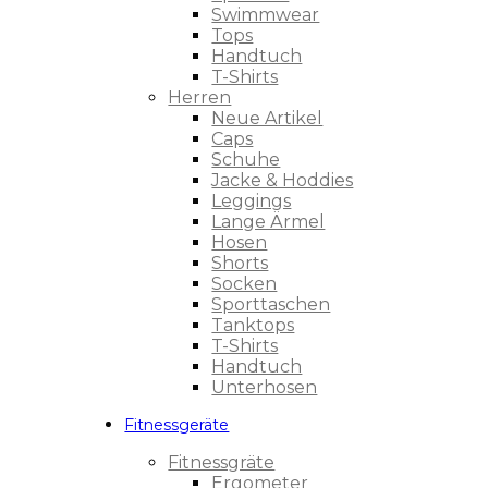
Swimmwear
Tops
Handtuch
T-Shirts
Herren
Neue Artikel
Caps
Schuhe
Jacke & Hoddies
Leggings
Lange Ärmel
Hosen
Shorts
Socken
Sporttaschen
Tanktops
T-Shirts
Handtuch
Unterhosen
Fitnessgeräte
Fitnessgräte
Ergometer