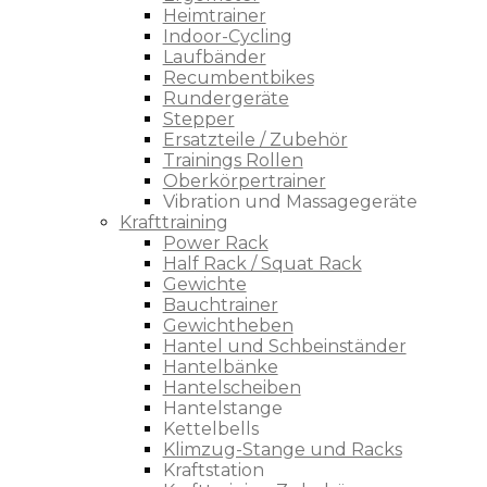
Heimtrainer
Indoor-Cycling
Laufbänder
Recumbentbikes
Rundergeräte
Stepper
Ersatzteile / Zubehör
Trainings Rollen
Oberkörpertrainer
Vibration und Massagegeräte
Krafttraining
Power Rack
Half Rack / Squat Rack
Gewichte
Bauchtrainer
Gewichtheben
Hantel und Schbeinständer
Hantelbänke
Hantelscheiben
Hantelstange
Kettelbells
Klimzug-Stange und Racks
Kraftstation