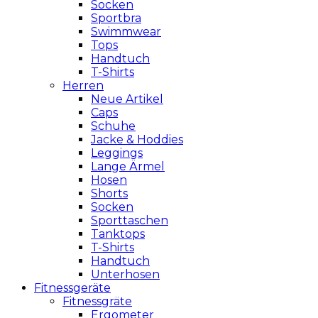
Socken
Sportbra
Swimmwear
Tops
Handtuch
T-Shirts
Herren
Neue Artikel
Caps
Schuhe
Jacke & Hoddies
Leggings
Lange Ärmel
Hosen
Shorts
Socken
Sporttaschen
Tanktops
T-Shirts
Handtuch
Unterhosen
Fitnessgeräte
Fitnessgräte
Ergometer