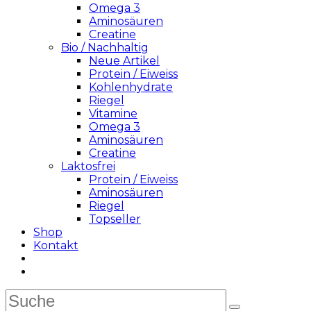
Omega 3
Aminosäuren
Creatine
Bio / Nachhaltig
Neue Artikel
Protein / Eiweiss
Kohlenhydrate
Riegel
Vitamine
Omega 3
Aminosäuren
Creatine
Laktosfrei
Protein / Eiweiss
Aminosäuren
Riegel
Topseller
Shop
Kontakt