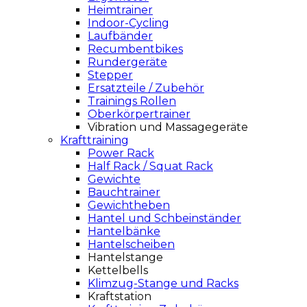
Heimtrainer
Indoor-Cycling
Laufbänder
Recumbentbikes
Rundergeräte
Stepper
Ersatzteile / Zubehör
Trainings Rollen
Oberkörpertrainer
Vibration und Massagegeräte
Krafttraining
Power Rack
Half Rack / Squat Rack
Gewichte
Bauchtrainer
Gewichtheben
Hantel und Schbeinständer
Hantelbänke
Hantelscheiben
Hantelstange
Kettelbells
Klimzug-Stange und Racks
Kraftstation