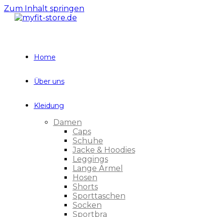
Zum Inhalt springen
Home
Über uns
Kleidung
Damen
Caps
Schuhe
Jacke & Hoodies
Leggings
Lange Ärmel
Hosen
Shorts
Sporttaschen
Socken
Sportbra