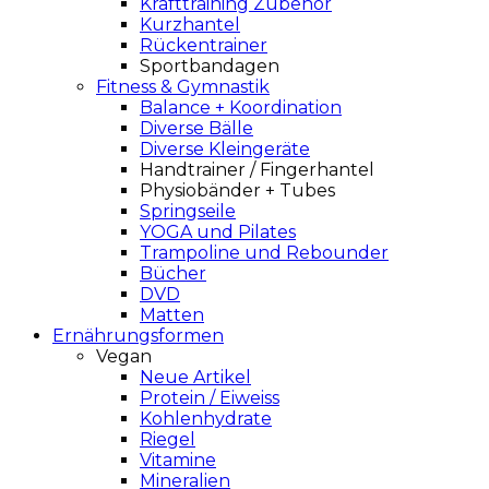
Krafttraining Zubehör
Kurzhantel
Rückentrainer
Sportbandagen
Fitness & Gymnastik
Balance + Koordination
Diverse Bälle
Diverse Kleingeräte
Handtrainer / Fingerhantel
Physiobänder + Tubes
Springseile
YOGA und Pilates
Trampoline und Rebounder
Bücher
DVD
Matten
Ernährungsformen
Vegan
Neue Artikel
Protein / Eiweiss
Kohlenhydrate
Riegel
Vitamine
Mineralien