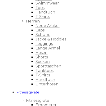
Swimmwear
Tops
Handtuch
T-Shirts
Herren
Neue Artikel
Caps
Schuhe
Jacke & Hoddies
Leggings
Lange Ärmel
Hosen
Shorts
Socken
Sporttaschen
Tanktops
T-Shirts
Handtuch
Unterhosen
Fitnessgeräte
Fitnessgräte
Ergometer