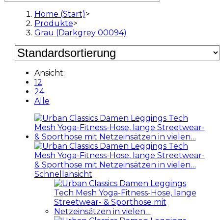
Home (Start)
>
Produkte
>
Grau (Darkgrey 00094)
Ansicht:
12
24
Alle
Schnellansicht