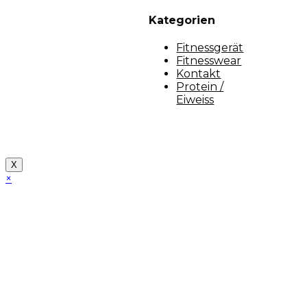
Kategorien
Fitnessgerät
Fitnesswear
Kontakt
Protein /
Eiweiss
Copyright [myfit-store] - Made by Kunga
X
×
Close
this
module