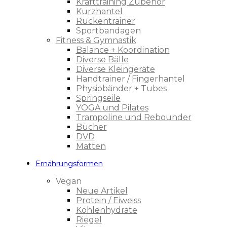
Krafttraining Zubehör
Kurzhantel
Rückentrainer
Sportbandagen
Fitness & Gymnastik
Balance + Koordination
Diverse Bälle
Diverse Kleingeräte
Handtrainer / Fingerhantel
Physiobänder + Tubes
Springseile
YOGA und Pilates
Trampoline und Rebounder
Bücher
DVD
Matten
Ernährungsformen
Vegan
Neue Artikel
Protein / Eiweiss
Kohlenhydrate
Riegel