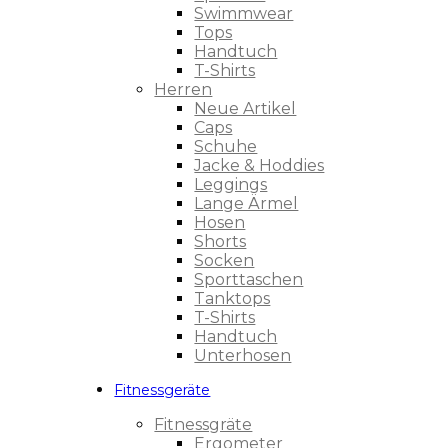
Swimmwear
Tops
Handtuch
T-Shirts
Herren
Neue Artikel
Caps
Schuhe
Jacke & Hoddies
Leggings
Lange Ärmel
Hosen
Shorts
Socken
Sporttaschen
Tanktops
T-Shirts
Handtuch
Unterhosen
Fitnessgeräte
Fitnessgräte
Ergometer