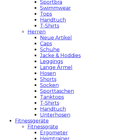
Sportbra
Swimmwear
Tops
Handtuch
T-Shirts
Herren
Neue Artikel
Caps
Schuhe
Jacke & Hoddies
Leggings
Lange Ärmel
Hosen
Shorts
Socken
Sporttaschen
Tanktops
T-Shirts
Handtuch
Unterhosen
Fitnessgeräte
Fitnessgräte
Ergometer
Heimtrainer