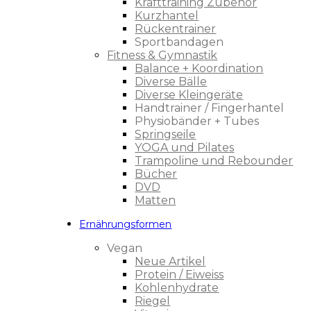
Krafttraining Zubehör
Kurzhantel
Rückentrainer
Sportbandagen
Fitness & Gymnastik
Balance + Koordination
Diverse Bälle
Diverse Kleingeräte
Handtrainer / Fingerhantel
Physiobänder + Tubes
Springseile
YOGA und Pilates
Trampoline und Rebounder
Bücher
DVD
Matten
Ernährungsformen
Vegan
Neue Artikel
Protein / Eiweiss
Kohlenhydrate
Riegel