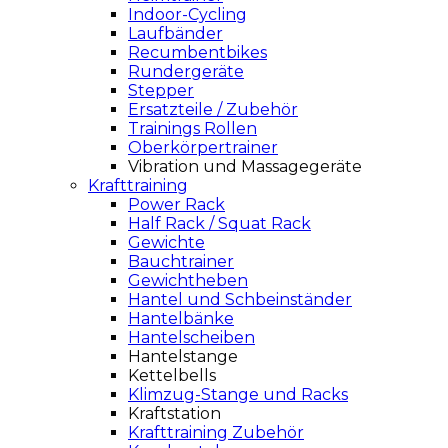
Indoor-Cycling
Laufbänder
Recumbentbikes
Rundergeräte
Stepper
Ersatzteile / Zubehör
Trainings Rollen
Oberkörpertrainer
Vibration und Massagegeräte
Krafttraining
Power Rack
Half Rack / Squat Rack
Gewichte
Bauchtrainer
Gewichtheben
Hantel und Schbeinständer
Hantelbänke
Hantelscheiben
Hantelstange
Kettelbells
Klimzug-Stange und Racks
Kraftstation
Krafttraining Zubehör