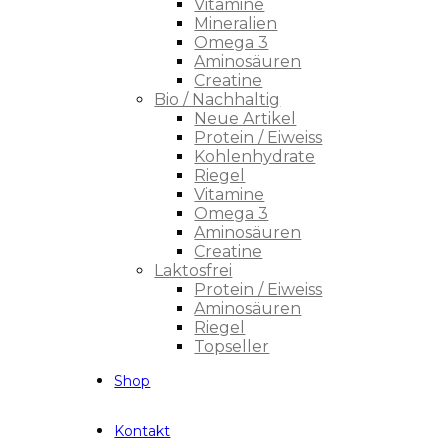
Vitamine
Mineralien
Omega 3
Aminosäuren
Creatine
Bio / Nachhaltig
Neue Artikel
Protein / Eiweiss
Kohlenhydrate
Riegel
Vitamine
Omega 3
Aminosäuren
Creatine
Laktosfrei
Protein / Eiweiss
Aminosäuren
Riegel
Topseller
Shop
Kontakt