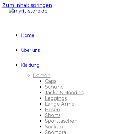
Zum Inhalt springen
Home
Über uns
Kleidung
Damen
Caps
Schuhe
Jacke & Hoodies
Leggings
Lange Ärmel
Hosen
Shorts
Sporttaschen
Socken
Sportbra