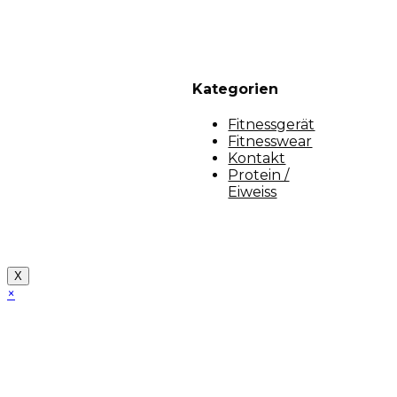
Kategorien
Fitnessgerät
Fitnesswear
Kontakt
Protein /
Eiweiss
Copyright [myfit-store] - Made by Kunga
X
×
Close
this
module