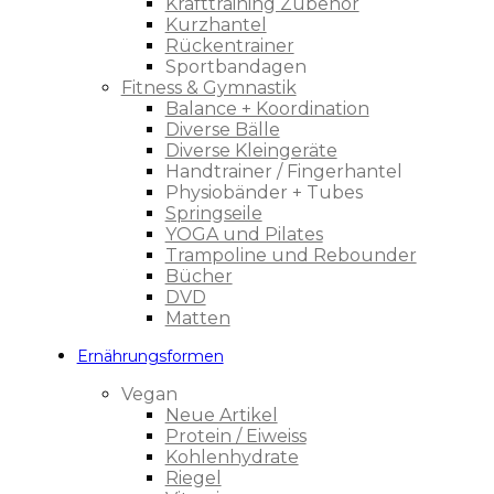
Krafttraining Zubehör
Kurzhantel
Rückentrainer
Sportbandagen
Fitness & Gymnastik
Balance + Koordination
Diverse Bälle
Diverse Kleingeräte
Handtrainer / Fingerhantel
Physiobänder + Tubes
Springseile
YOGA und Pilates
Trampoline und Rebounder
Bücher
DVD
Matten
Ernährungsformen
Vegan
Neue Artikel
Protein / Eiweiss
Kohlenhydrate
Riegel