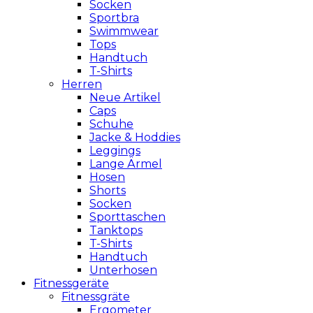
Socken
Sportbra
Swimmwear
Tops
Handtuch
T-Shirts
Herren
Neue Artikel
Caps
Schuhe
Jacke & Hoddies
Leggings
Lange Ärmel
Hosen
Shorts
Socken
Sporttaschen
Tanktops
T-Shirts
Handtuch
Unterhosen
Fitnessgeräte
Fitnessgräte
Ergometer