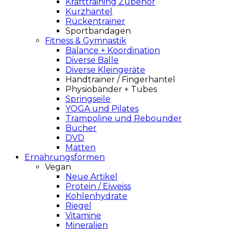
Krafttraining Zubehör
Kurzhantel
Rückentrainer
Sportbandagen
Fitness & Gymnastik
Balance + Koordination
Diverse Bälle
Diverse Kleingeräte
Handtrainer / Fingerhantel
Physiobänder + Tubes
Springseile
YOGA und Pilates
Trampoline und Rebounder
Bücher
DVD
Matten
Ernährungsformen
Vegan
Neue Artikel
Protein / Eiweiss
Kohlenhydrate
Riegel
Vitamine
Mineralien