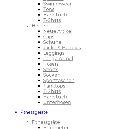
Swimmwear
Tops
Handtuch
T-Shirts
Herren
Neue Artikel
Caps
Schuhe
Jacke & Hoddies
Leggings
Lange Ärmel
Hosen
Shorts
Socken
Sporttaschen
Tanktops
T-Shirts
Handtuch
Unterhosen
Fitnessgeräte
Fitnessgräte
Ergometer