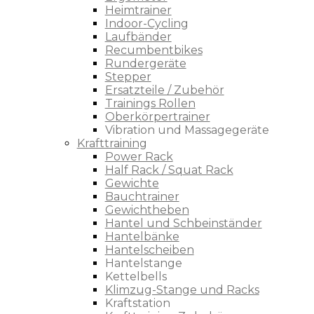
Heimtrainer
Indoor-Cycling
Laufbänder
Recumbentbikes
Rundergeräte
Stepper
Ersatzteile / Zubehör
Trainings Rollen
Oberkörpertrainer
Vibration und Massagegeräte
Krafttraining
Power Rack
Half Rack / Squat Rack
Gewichte
Bauchtrainer
Gewichtheben
Hantel und Schbeinständer
Hantelbänke
Hantelscheiben
Hantelstange
Kettelbells
Klimzug-Stange und Racks
Kraftstation