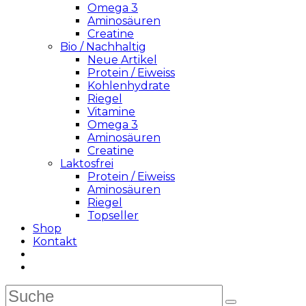
Omega 3
Aminosäuren
Creatine
Bio / Nachhaltig
Neue Artikel
Protein / Eiweiss
Kohlenhydrate
Riegel
Vitamine
Omega 3
Aminosäuren
Creatine
Laktosfrei
Protein / Eiweiss
Aminosäuren
Riegel
Topseller
Shop
Kontakt