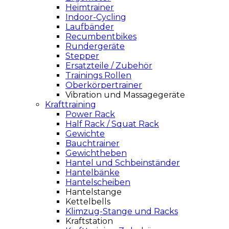
Heimtrainer
Indoor-Cycling
Laufbänder
Recumbentbikes
Rundergeräte
Stepper
Ersatzteile / Zubehör
Trainings Rollen
Oberkörpertrainer
Vibration und Massagegeräte
Krafttraining
Power Rack
Half Rack / Squat Rack
Gewichte
Bauchtrainer
Gewichtheben
Hantel und Schbeinständer
Hantelbänke
Hantelscheiben
Hantelstange
Kettelbells
Klimzug-Stange und Racks
Kraftstation