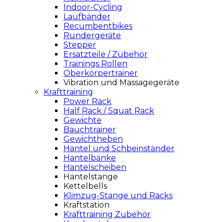
Indoor-Cycling
Laufbänder
Recumbentbikes
Rundergeräte
Stepper
Ersatzteile / Zubehör
Trainings Rollen
Oberkörpertrainer
Vibration und Massagegeräte
Krafttraining
Power Rack
Half Rack / Squat Rack
Gewichte
Bauchtrainer
Gewichtheben
Hantel und Schbeinständer
Hantelbänke
Hantelscheiben
Hantelstange
Kettelbells
Klimzug-Stange und Racks
Kraftstation
Krafttraining Zubehör