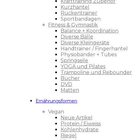
Krafttraining Zubehör
Kurzhantel
Rückentrainer
Sportbandagen
Fitness & Gymnastik
Balance + Koordination
Diverse Bälle
Diverse Kleingeräte
Handtrainer / Fingerhantel
Physiobänder + Tubes
Springseile
YOGA und Pilates
Trampoline und Rebounder
Bücher
DVD
Matten
Ernährungsformen
Vegan
Neue Artikel
Protein / Eiweiss
Kohlenhydrate
Riegel