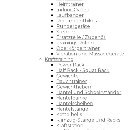
Heimtrainer
Indoor-Cycling
Laufbänder
Recumbentbikes
Rundergeräte
Stepper
Ersatzteile / Zubehör
Trainings Rollen
Oberkörpertrainer
Vibration und Massagegeräte
Krafttraining
Power Rack
Half Rack / Squat Rack
Gewichte
Bauchtrainer
Gewichtheben
Hantel und Schbeinständer
Hantelbänke
Hantelscheiben
Hantelstange
Kettelbells
Klimzug-Stange und Racks
Kraftstation