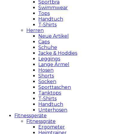
Sportbra
Swimmwear
Tops
Handtuch
T-Shirts
Herren
Neue Artikel
Caps
Schuhe
Jacke & Hoddies
Leggings
Lange Ärmel
Hosen
Shorts
Socken
Sporttaschen
Tanktops
T-Shirts
Handtuch
Unterhosen
Fitnessgeräte
Fitnessgräte
Ergometer
Heimtrainer