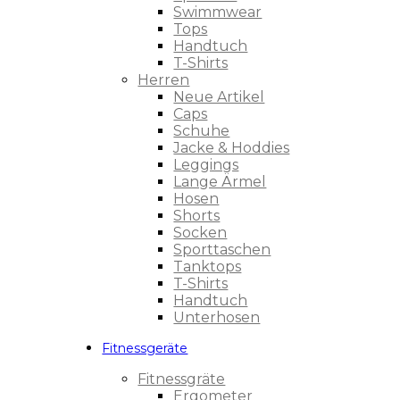
Swimmwear
Tops
Handtuch
T-Shirts
Herren
Neue Artikel
Caps
Schuhe
Jacke & Hoddies
Leggings
Lange Ärmel
Hosen
Shorts
Socken
Sporttaschen
Tanktops
T-Shirts
Handtuch
Unterhosen
Fitnessgeräte
Fitnessgräte
Ergometer