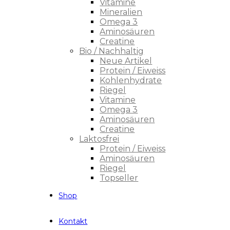
Vitamine
Mineralien
Omega 3
Aminosäuren
Creatine
Bio / Nachhaltig
Neue Artikel
Protein / Eiweiss
Kohlenhydrate
Riegel
Vitamine
Omega 3
Aminosäuren
Creatine
Laktosfrei
Protein / Eiweiss
Aminosäuren
Riegel
Topseller
Shop
Kontakt