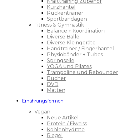
Krafttraining Zubehör
Kurzhantel
Rückentrainer
Sportbandagen
Fitness & Gymnastik
Balance + Koordination
Diverse Bälle
Diverse Kleingeräte
Handtrainer / Fingerhantel
Physiobänder + Tubes
Springseile
YOGA und Pilates
Trampoline und Rebounder
Bücher
DVD
Matten
Ernährungsformen
Vegan
Neue Artikel
Protein / Eiweiss
Kohlenhydrate
Riegel