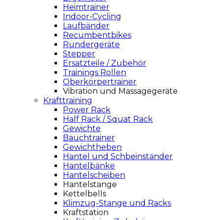
Heimtrainer
Indoor-Cycling
Laufbänder
Recumbentbikes
Rundergeräte
Stepper
Ersatzteile / Zubehör
Trainings Rollen
Oberkörpertrainer
Vibration und Massagegeräte
Krafttraining
Power Rack
Half Rack / Squat Rack
Gewichte
Bauchtrainer
Gewichtheben
Hantel und Schbeinständer
Hantelbänke
Hantelscheiben
Hantelstange
Kettelbells
Klimzug-Stange und Racks
Kraftstation