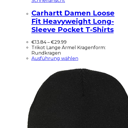
Schnellansicht
Carhartt Damen Loose
Fit Heavyweight Long-
Sleeve Pocket T-Shirts
€
13.84
–
€
29.99
Trikot Lange Ärmel Kragenform:
Rundkragen
Ausführung wählen