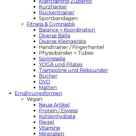
Krafttraining Zubehör
Kurzhantel
Rückentrainer
Sportbandagen
Fitness & Gymnastik
Balance + Koordination
Diverse Bälle
Diverse Kleingeräte
Handtrainer / Fingerhantel
Physiobänder + Tubes
Springseile
YOGA und Pilates
Trampoline und Rebounder
Bücher
DVD
Matten
Ernährungsformen
Vegan
Neue Artikel
Protein / Eiweiss
Kohlenhydrate
Riegel
Vitamine
Mineralien