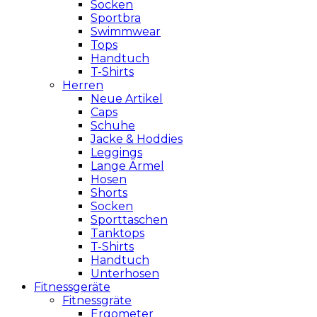
Socken
Sportbra
Swimmwear
Tops
Handtuch
T-Shirts
Herren
Neue Artikel
Caps
Schuhe
Jacke & Hoddies
Leggings
Lange Ärmel
Hosen
Shorts
Socken
Sporttaschen
Tanktops
T-Shirts
Handtuch
Unterhosen
Fitnessgeräte
Fitnessgräte
Ergometer