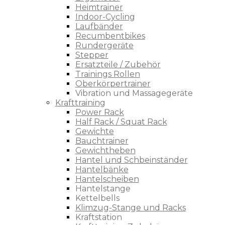
Heimtrainer
Indoor-Cycling
Laufbänder
Recumbentbikes
Rundergeräte
Stepper
Ersatzteile / Zubehör
Trainings Rollen
Oberkörpertrainer
Vibration und Massagegeräte
Krafttraining
Power Rack
Half Rack / Squat Rack
Gewichte
Bauchtrainer
Gewichtheben
Hantel und Schbeinständer
Hantelbänke
Hantelscheiben
Hantelstange
Kettelbells
Klimzug-Stange und Racks
Kraftstation