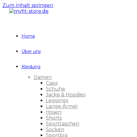
Zum Inhalt springen
Home
Über uns
Kleidung
Damen
Caps
Schuhe
Jacke & Hoodies
Leggings
Lange Ärmel
Hosen
Shorts
Sporttaschen
Socken
Sportbra