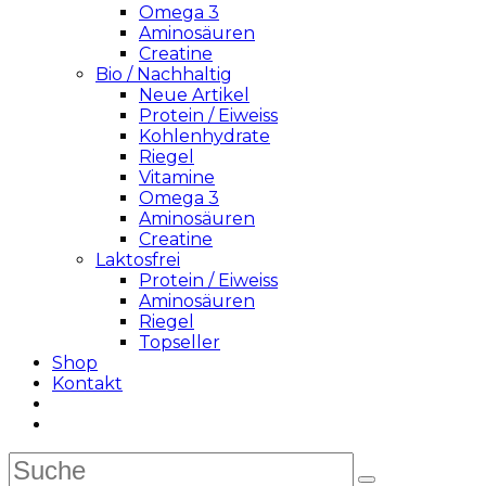
Omega 3
Aminosäuren
Creatine
Bio / Nachhaltig
Neue Artikel
Protein / Eiweiss
Kohlenhydrate
Riegel
Vitamine
Omega 3
Aminosäuren
Creatine
Laktosfrei
Protein / Eiweiss
Aminosäuren
Riegel
Topseller
Shop
Kontakt