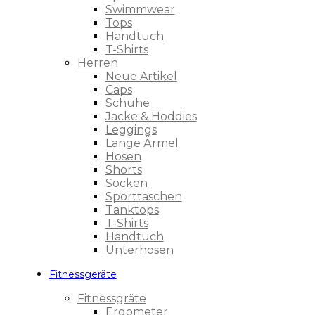
Swimmwear
Tops
Handtuch
T-Shirts
Herren
Neue Artikel
Caps
Schuhe
Jacke & Hoddies
Leggings
Lange Ärmel
Hosen
Shorts
Socken
Sporttaschen
Tanktops
T-Shirts
Handtuch
Unterhosen
Fitnessgeräte
Fitnessgräte
Ergometer