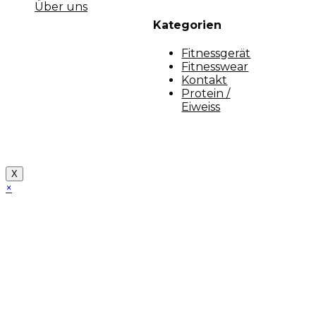
Über uns
Kategorien
Fitnessgerät
Fitnesswear
Kontakt
Protein /
Eiweiss
Copyright [myfit-store] - Made by Kunga
X
×
Close
this
module