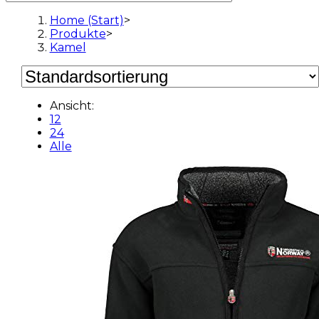
Home (Start)
>
Produkte
>
Kamel
Ansicht:
12
24
Alle