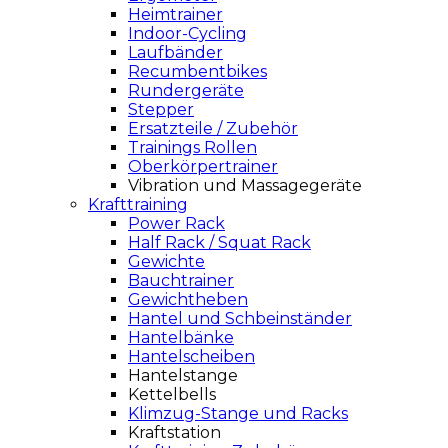
Heimtrainer
Indoor-Cycling
Laufbänder
Recumbentbikes
Rundergeräte
Stepper
Ersatzteile / Zubehör
Trainings Rollen
Oberkörpertrainer
Vibration und Massagegeräte
Krafttraining
Power Rack
Half Rack / Squat Rack
Gewichte
Bauchtrainer
Gewichtheben
Hantel und Schbeinständer
Hantelbänke
Hantelscheiben
Hantelstange
Kettelbells
Klimzug-Stange und Racks
Kraftstation