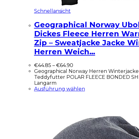
Schnellansicht
Geographical Norway Ubol
Dickes Fleece Herren Wa
Zip – Sweatjacke Jacke W
Herren Weich…
€
44.85
–
€
64.90
Geographical Norway Herren Winterjacke,
Teddyfutter POLAR FLEECE BONDED S
Langarm
Ausführung wählen