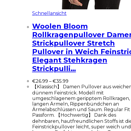
Schnellansicht
Woolen Bloom
Rollkragenpullover Dame
Strickpullover Stretch
Pullover in Weich Feinstri
Elegant Stehkragen
Strickpulli…
€
26.99
–
€
35.99
【Klassisch】 Damen Pullover aus weiche
dünnem Feinstrick. Modell mit
umgeschlagenem geripptem Rollkragen,
langen Ärmeln, Rippenbündchen an
Ärmelabschlüssen und Saum. Regular Fit
Passform. 【Hochwertig】 Dank des
dehnbaren, hautfreundlichen Stoffs ist di
Feinstrickpullover leicht, super weich und