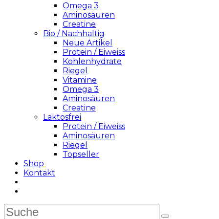
Omega 3
Aminosäuren
Creatine
Bio / Nachhaltig
Neue Artikel
Protein / Eiweiss
Kohlenhydrate
Riegel
Vitamine
Omega 3
Aminosäuren
Creatine
Laktosfrei
Protein / Eiweiss
Aminosäuren
Riegel
Topseller
Shop
Kontakt