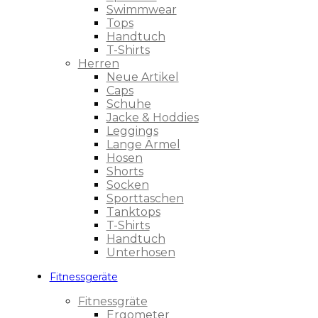
Swimmwear
Tops
Handtuch
T-Shirts
Herren
Neue Artikel
Caps
Schuhe
Jacke & Hoddies
Leggings
Lange Ärmel
Hosen
Shorts
Socken
Sporttaschen
Tanktops
T-Shirts
Handtuch
Unterhosen
Fitnessgeräte
Fitnessgräte
Ergometer