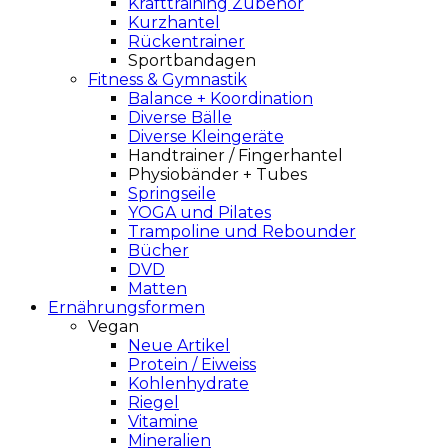
Krafttraining Zubehör
Kurzhantel
Rückentrainer
Sportbandagen
Fitness & Gymnastik
Balance + Koordination
Diverse Bälle
Diverse Kleingeräte
Handtrainer / Fingerhantel
Physiobänder + Tubes
Springseile
YOGA und Pilates
Trampoline und Rebounder
Bücher
DVD
Matten
Ernährungsformen
Vegan
Neue Artikel
Protein / Eiweiss
Kohlenhydrate
Riegel
Vitamine
Mineralien