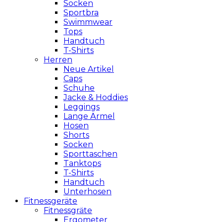
Socken
Sportbra
Swimmwear
Tops
Handtuch
T-Shirts
Herren
Neue Artikel
Caps
Schuhe
Jacke & Hoddies
Leggings
Lange Ärmel
Hosen
Shorts
Socken
Sporttaschen
Tanktops
T-Shirts
Handtuch
Unterhosen
Fitnessgeräte
Fitnessgräte
Ergometer