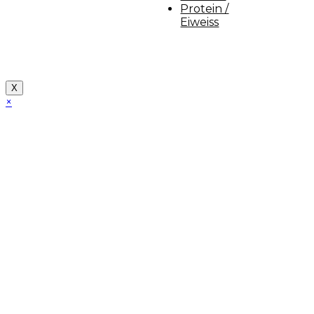
Protein /
Eiweiss
Copyright [myfit-store] - Made by Kunga
X
×
Close
this
module
Demo Website!
Diese Seite ist eine Demo Affiliate Website!