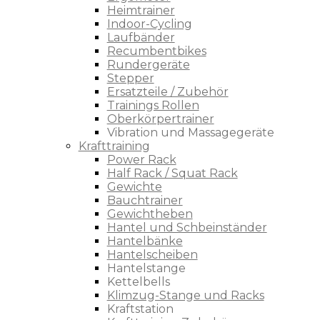
Heimtrainer
Indoor-Cycling
Laufbänder
Recumbentbikes
Rundergeräte
Stepper
Ersatzteile / Zubehör
Trainings Rollen
Oberkörpertrainer
Vibration und Massagegeräte
Krafttraining
Power Rack
Half Rack / Squat Rack
Gewichte
Bauchtrainer
Gewichtheben
Hantel und Schbeinständer
Hantelbänke
Hantelscheiben
Hantelstange
Kettelbells
Klimzug-Stange und Racks
Kraftstation