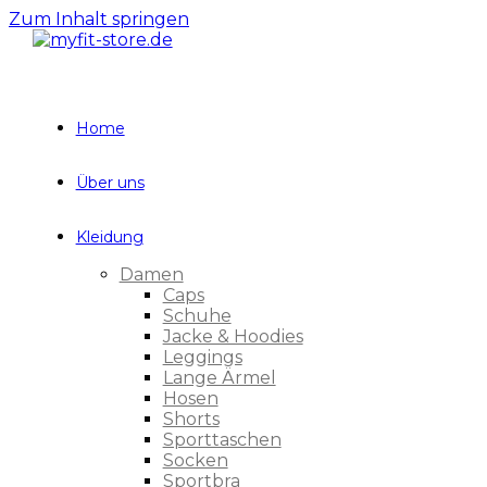
Zum Inhalt springen
Home
Über uns
Kleidung
Damen
Caps
Schuhe
Jacke & Hoodies
Leggings
Lange Ärmel
Hosen
Shorts
Sporttaschen
Socken
Sportbra