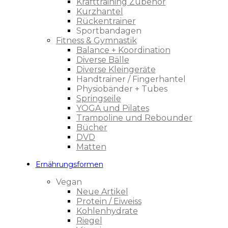
Krafttraining Zubehör
Kurzhantel
Rückentrainer
Sportbandagen
Fitness & Gymnastik
Balance + Koordination
Diverse Bälle
Diverse Kleingeräte
Handtrainer / Fingerhantel
Physiobänder + Tubes
Springseile
YOGA und Pilates
Trampoline und Rebounder
Bücher
DVD
Matten
Ernährungsformen
Vegan
Neue Artikel
Protein / Eiweiss
Kohlenhydrate
Riegel