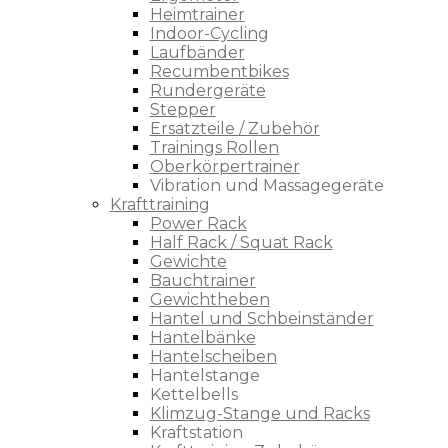
Heimtrainer
Indoor-Cycling
Laufbänder
Recumbentbikes
Rundergeräte
Stepper
Ersatzteile / Zubehör
Trainings Rollen
Oberkörpertrainer
Vibration und Massagegeräte
Krafttraining
Power Rack
Half Rack / Squat Rack
Gewichte
Bauchtrainer
Gewichtheben
Hantel und Schbeinständer
Hantelbänke
Hantelscheiben
Hantelstange
Kettelbells
Klimzug-Stange und Racks
Kraftstation