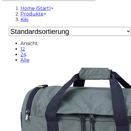
Home (Start)
>
Produkte
>
Kiki
Ansicht:
12
24
Alle