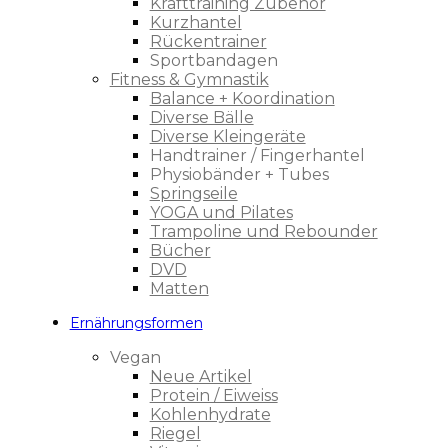
Krafttraining Zubehör
Kurzhantel
Rückentrainer
Sportbandagen
Fitness & Gymnastik
Balance + Koordination
Diverse Bälle
Diverse Kleingeräte
Handtrainer / Fingerhantel
Physiobänder + Tubes
Springseile
YOGA und Pilates
Trampoline und Rebounder
Bücher
DVD
Matten
Ernährungsformen
Vegan
Neue Artikel
Protein / Eiweiss
Kohlenhydrate
Riegel