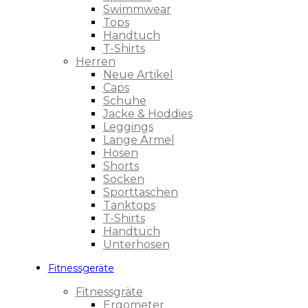
Swimmwear
Tops
Handtuch
T-Shirts
Herren
Neue Artikel
Caps
Schuhe
Jacke & Hoddies
Leggings
Lange Ärmel
Hosen
Shorts
Socken
Sporttaschen
Tanktops
T-Shirts
Handtuch
Unterhosen
Fitnessgeräte
Fitnessgräte
Ergometer