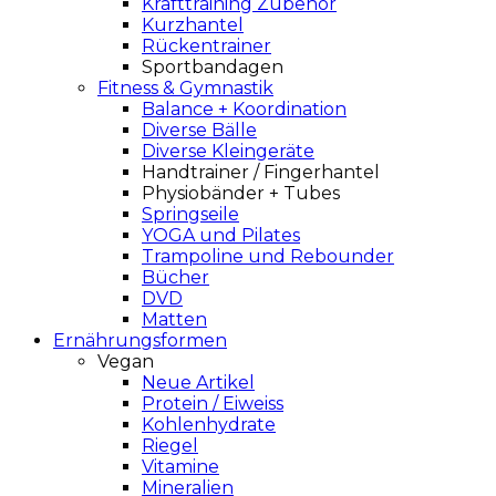
Krafttraining Zubehör
Kurzhantel
Rückentrainer
Sportbandagen
Fitness & Gymnastik
Balance + Koordination
Diverse Bälle
Diverse Kleingeräte
Handtrainer / Fingerhantel
Physiobänder + Tubes
Springseile
YOGA und Pilates
Trampoline und Rebounder
Bücher
DVD
Matten
Ernährungsformen
Vegan
Neue Artikel
Protein / Eiweiss
Kohlenhydrate
Riegel
Vitamine
Mineralien