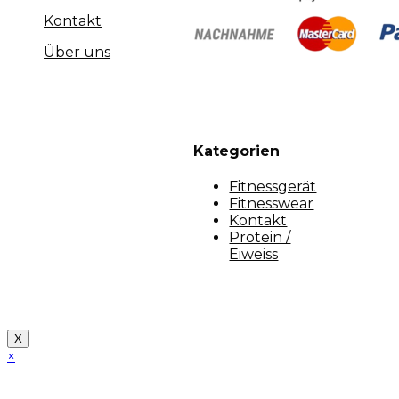
Kontakt
Über uns
Kategorien
Fitnessgerät
Fitnesswear
Kontakt
Protein /
Eiweiss
Copyright [myfit-store] - Made by Kunga
X
×
Close