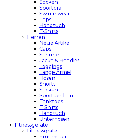
Socken
Sportbra
Swimmwear
Tops
Handtuch
T-Shirts
Herren
Neue Artikel
Caps
Schuhe
Jacke & Hoddies
Leggings
Lange Ärmel
Hosen
Shorts
Socken
Sporttaschen
Tanktops
T-Shirts
Handtuch
Unterhosen
Fitnessgeräte
Fitnessgräte
Ergometer