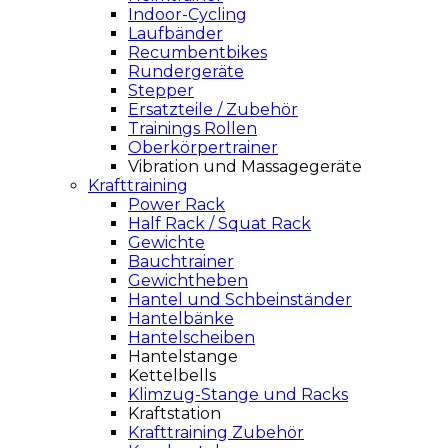
Indoor-Cycling
Laufbänder
Recumbentbikes
Rundergeräte
Stepper
Ersatzteile / Zubehör
Trainings Rollen
Oberkörpertrainer
Vibration und Massagegeräte
Krafttraining
Power Rack
Half Rack / Squat Rack
Gewichte
Bauchtrainer
Gewichtheben
Hantel und Schbeinständer
Hantelbänke
Hantelscheiben
Hantelstange
Kettelbells
Klimzug-Stange und Racks
Kraftstation
Krafttraining Zubehör