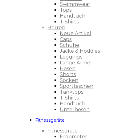
Swimmwear
Tops
Handtuch
T-Shirts
Herren
Neue Artikel
Caps
Schuhe
Jacke & Hoddies
Leggings
Lange Ärmel
Hosen
Shorts
Socken
Sporttaschen
Tanktops
T-Shirts
Handtuch
Unterhosen
Fitnessgeräte
Fitnessgräte
Ergometer