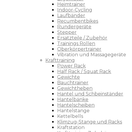
Heimtrainer
Indoor-Cycling
Laufbänder
Recumbentbikes
Rundergeräte
Stepper
Ersatzteile / Zubehör
Trainings Rollen
Oberkörpertrainer
Vibration und Massagegeräte
Krafttraining
Power Rack
Half Rack / Squat Rack
Gewichte
Bauchtrainer
Gewichtheben
Hantel und Schbeinständer
Hantelbänke
Hantelscheiben
Hantelstange
Kettelbells
Klimzug-Stange und Racks
Kraftstation