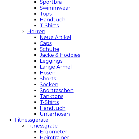
Sportbra
Swimmwear
Tops
Handtuch
T-Shirts
Herren
Neue Artikel
Caps
Schuhe
Jacke & Hoddies
Leggings
Lange Ärmel
Hosen
Shorts
Socken
Sporttaschen
Tanktops
T-Shirts
Handtuch
Unterhosen
Fitnessgeräte
Fitnessgräte
Ergometer
Heimtrainer