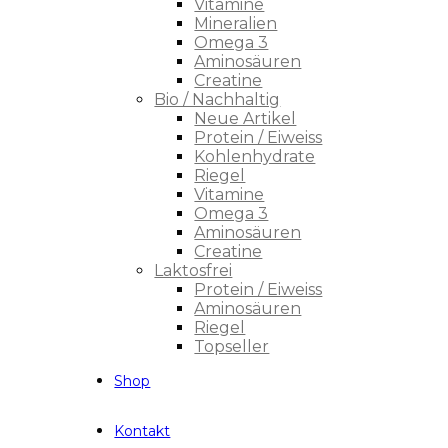
Vitamine
Mineralien
Omega 3
Aminosäuren
Creatine
Bio / Nachhaltig
Neue Artikel
Protein / Eiweiss
Kohlenhydrate
Riegel
Vitamine
Omega 3
Aminosäuren
Creatine
Laktosfrei
Protein / Eiweiss
Aminosäuren
Riegel
Topseller
Shop
Kontakt