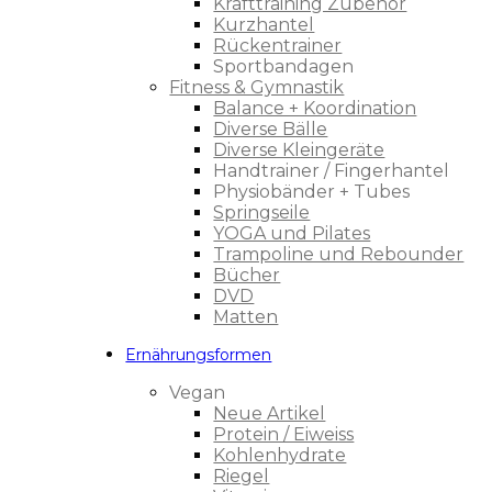
Krafttraining Zubehör
Kurzhantel
Rückentrainer
Sportbandagen
Fitness & Gymnastik
Balance + Koordination
Diverse Bälle
Diverse Kleingeräte
Handtrainer / Fingerhantel
Physiobänder + Tubes
Springseile
YOGA und Pilates
Trampoline und Rebounder
Bücher
DVD
Matten
Ernährungsformen
Vegan
Neue Artikel
Protein / Eiweiss
Kohlenhydrate
Riegel