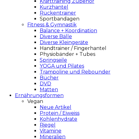
Krafttraining Zubehör
Kurzhantel
Rückentrainer
Sportbandagen
Fitness & Gymnastik
Balance + Koordination
Diverse Bälle
Diverse Kleingeräte
Handtrainer / Fingerhantel
Physiobänder + Tubes
Springseile
YOGA und Pilates
Trampoline und Rebounder
Bücher
DVD
Matten
Ernährungsformen
Vegan
Neue Artikel
Protein / Eiweiss
Kohlenhydrate
Riegel
Vitamine
Mineralien