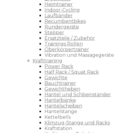
Heimtrainer
Indoor-Cycling
Laufbänder
Recumbentbikes
Rundergeräte
Stepper
Ersatzteile / Zubehör
Trainings Rollen
Oberkörpertrainer
Vibration und Massagegeräte
Krafttraining
Power Rack
Half Rack / Squat Rack
Gewichte
Bauchtrainer
Gewichtheben
Hantel und Schbeinständer
Hantelbänke
Hantelscheiben
Hantelstange
Kettelbells
Klimzug-Stange und Racks
Kraftstation