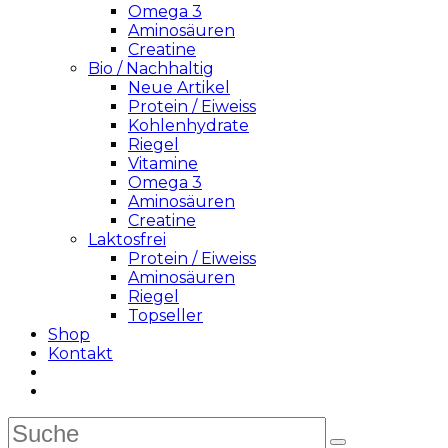
Omega 3
Aminosäuren
Creatine
Bio / Nachhaltig
Neue Artikel
Protein / Eiweiss
Kohlenhydrate
Riegel
Vitamine
Omega 3
Aminosäuren
Creatine
Laktosfrei
Protein / Eiweiss
Aminosäuren
Riegel
Topseller
Shop
Kontakt