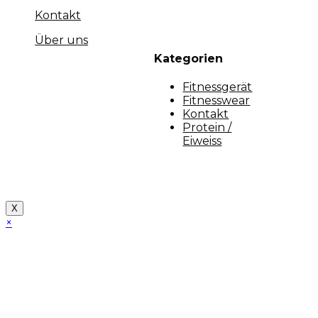
Kontakt
Über uns
Kategorien
Fitnessgerät
Fitnesswear
Kontakt
Protein /
Eiweiss
Copyright [myfit-store] - Made by Kunga
X
×
Close
this
module