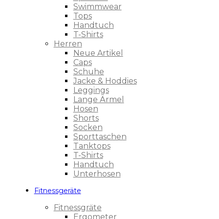
Swimmwear
Tops
Handtuch
T-Shirts
Herren
Neue Artikel
Caps
Schuhe
Jacke & Hoddies
Leggings
Lange Ärmel
Hosen
Shorts
Socken
Sporttaschen
Tanktops
T-Shirts
Handtuch
Unterhosen
Fitnessgeräte
Fitnessgräte
Ergometer