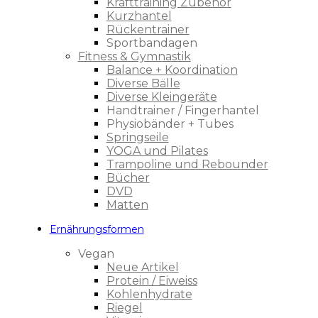
Krafttraining Zubehör
Kurzhantel
Rückentrainer
Sportbandagen
Fitness & Gymnastik
Balance + Koordination
Diverse Bälle
Diverse Kleingeräte
Handtrainer / Fingerhantel
Physiobänder + Tubes
Springseile
YOGA und Pilates
Trampoline und Rebounder
Bücher
DVD
Matten
Ernährungsformen
Vegan
Neue Artikel
Protein / Eiweiss
Kohlenhydrate
Riegel