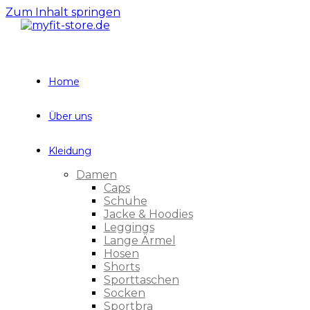
Zum Inhalt springen
Home
Über uns
Kleidung
Damen
Caps
Schuhe
Jacke & Hoodies
Leggings
Lange Ärmel
Hosen
Shorts
Sporttaschen
Socken
Sportbra