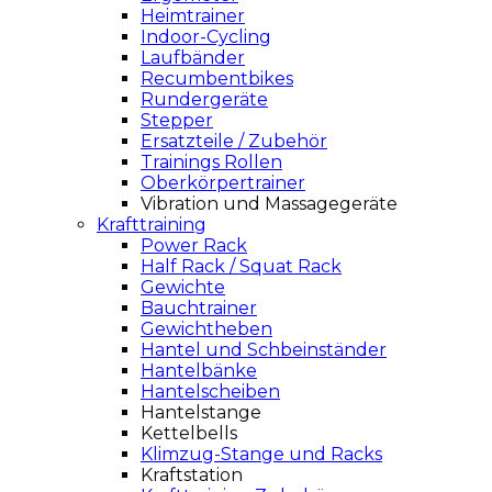
Heimtrainer
Indoor-Cycling
Laufbänder
Recumbentbikes
Rundergeräte
Stepper
Ersatzteile / Zubehör
Trainings Rollen
Oberkörpertrainer
Vibration und Massagegeräte
Krafttraining
Power Rack
Half Rack / Squat Rack
Gewichte
Bauchtrainer
Gewichtheben
Hantel und Schbeinständer
Hantelbänke
Hantelscheiben
Hantelstange
Kettelbells
Klimzug-Stange und Racks
Kraftstation