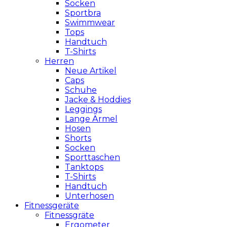
Socken
Sportbra
Swimmwear
Tops
Handtuch
T-Shirts
Herren
Neue Artikel
Caps
Schuhe
Jacke & Hoddies
Leggings
Lange Ärmel
Hosen
Shorts
Socken
Sporttaschen
Tanktops
T-Shirts
Handtuch
Unterhosen
Fitnessgeräte
Fitnessgräte
Ergometer