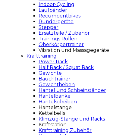
Indoor-Cycling
Laufbänder
Recumbentbikes
Rundergeräte
Stepper
Ersatzteile / Zubehör
Trainings Rollen
Oberkörpertrainer
Vibration und Massagegeräte
Krafttraining
Power Rack
Half Rack / Squat Rack
Gewichte
Bauchtrainer
Gewichtheben
Hantel und Schbeinständer
Hantelbänke
Hantelscheiben
Hantelstange
Kettelbells
Klimzug-Stange und Racks
Kraftstation
Krafttraining Zubehör