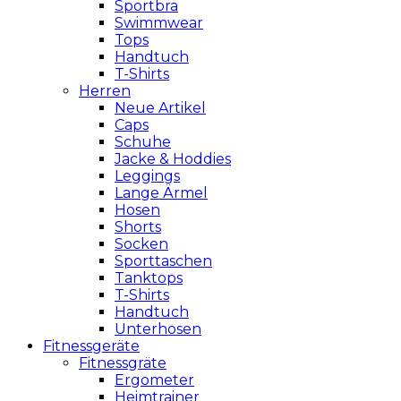
Sportbra
Swimmwear
Tops
Handtuch
T-Shirts
Herren
Neue Artikel
Caps
Schuhe
Jacke & Hoddies
Leggings
Lange Ärmel
Hosen
Shorts
Socken
Sporttaschen
Tanktops
T-Shirts
Handtuch
Unterhosen
Fitnessgeräte
Fitnessgräte
Ergometer
Heimtrainer