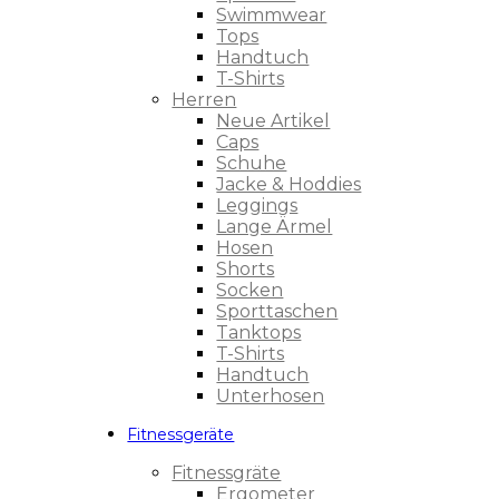
Swimmwear
Tops
Handtuch
T-Shirts
Herren
Neue Artikel
Caps
Schuhe
Jacke & Hoddies
Leggings
Lange Ärmel
Hosen
Shorts
Socken
Sporttaschen
Tanktops
T-Shirts
Handtuch
Unterhosen
Fitnessgeräte
Fitnessgräte
Ergometer