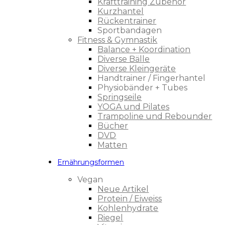
Krafttraining Zubehör
Kurzhantel
Rückentrainer
Sportbandagen
Fitness & Gymnastik
Balance + Koordination
Diverse Bälle
Diverse Kleingeräte
Handtrainer / Fingerhantel
Physiobänder + Tubes
Springseile
YOGA und Pilates
Trampoline und Rebounder
Bücher
DVD
Matten
Ernährungsformen
Vegan
Neue Artikel
Protein / Eiweiss
Kohlenhydrate
Riegel