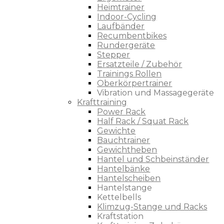
Heimtrainer
Indoor-Cycling
Laufbänder
Recumbentbikes
Rundergeräte
Stepper
Ersatzteile / Zubehör
Trainings Rollen
Oberkörpertrainer
Vibration und Massagegeräte
Krafttraining
Power Rack
Half Rack / Squat Rack
Gewichte
Bauchtrainer
Gewichtheben
Hantel und Schbeinständer
Hantelbänke
Hantelscheiben
Hantelstange
Kettelbells
Klimzug-Stange und Racks
Kraftstation