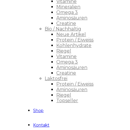
Vitamine
Mineralien
Omega 3
Aminosäuren
Creatine
Bio / Nachhaltig
Neue Artikel
Protein / Eiweiss
Kohlenhydrate
Riegel
Vitamine
Omega 3
Aminosäuren
Creatine
Laktosfrei
Protein / Eiweiss
Aminosäuren
Riegel
Topseller
Shop
Kontakt