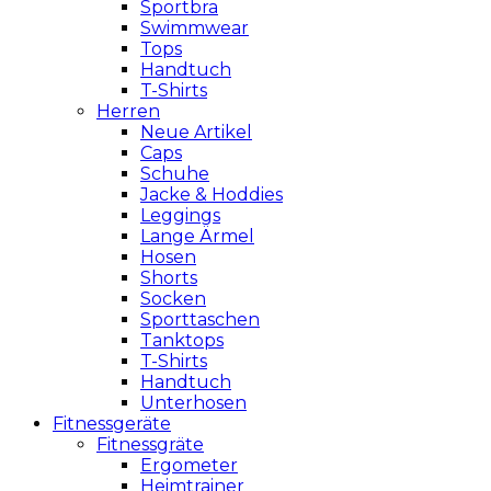
Sportbra
Swimmwear
Tops
Handtuch
T-Shirts
Herren
Neue Artikel
Caps
Schuhe
Jacke & Hoddies
Leggings
Lange Ärmel
Hosen
Shorts
Socken
Sporttaschen
Tanktops
T-Shirts
Handtuch
Unterhosen
Fitnessgeräte
Fitnessgräte
Ergometer
Heimtrainer