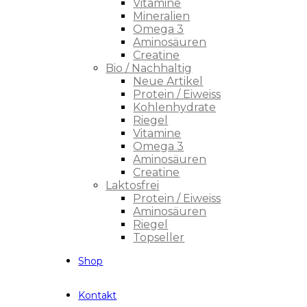
Vitamine
Mineralien
Omega 3
Aminosäuren
Creatine
Bio / Nachhaltig
Neue Artikel
Protein / Eiweiss
Kohlenhydrate
Riegel
Vitamine
Omega 3
Aminosäuren
Creatine
Laktosfrei
Protein / Eiweiss
Aminosäuren
Riegel
Topseller
Shop
Kontakt