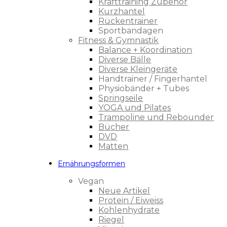
Krafttraining Zubehör
Kurzhantel
Rückentrainer
Sportbandagen
Fitness & Gymnastik
Balance + Koordination
Diverse Bälle
Diverse Kleingeräte
Handtrainer / Fingerhantel
Physiobänder + Tubes
Springseile
YOGA und Pilates
Trampoline und Rebounder
Bücher
DVD
Matten
Ernährungsformen
Vegan
Neue Artikel
Protein / Eiweiss
Kohlenhydrate
Riegel