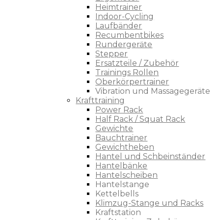
Heimtrainer
Indoor-Cycling
Laufbänder
Recumbentbikes
Rundergeräte
Stepper
Ersatzteile / Zubehör
Trainings Rollen
Oberkörpertrainer
Vibration und Massagegeräte
Krafttraining
Power Rack
Half Rack / Squat Rack
Gewichte
Bauchtrainer
Gewichtheben
Hantel und Schbeinständer
Hantelbänke
Hantelscheiben
Hantelstange
Kettelbells
Klimzug-Stange und Racks
Kraftstation