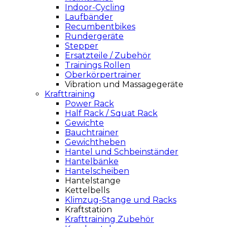
Indoor-Cycling
Laufbänder
Recumbentbikes
Rundergeräte
Stepper
Ersatzteile / Zubehör
Trainings Rollen
Oberkörpertrainer
Vibration und Massagegeräte
Krafttraining
Power Rack
Half Rack / Squat Rack
Gewichte
Bauchtrainer
Gewichtheben
Hantel und Schbeinständer
Hantelbänke
Hantelscheiben
Hantelstange
Kettelbells
Klimzug-Stange und Racks
Kraftstation
Krafttraining Zubehör