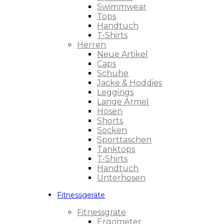
Swimmwear
Tops
Handtuch
T-Shirts
Herren
Neue Artikel
Caps
Schuhe
Jacke & Hoddies
Leggings
Lange Ärmel
Hosen
Shorts
Socken
Sporttaschen
Tanktops
T-Shirts
Handtuch
Unterhosen
Fitnessgeräte
Fitnessgräte
Ergometer