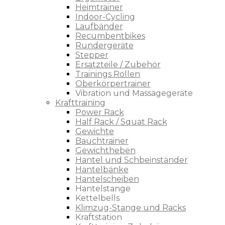
Heimtrainer
Indoor-Cycling
Laufbänder
Recumbentbikes
Rundergeräte
Stepper
Ersatzteile / Zubehör
Trainings Rollen
Oberkörpertrainer
Vibration und Massagegeräte
Krafttraining
Power Rack
Half Rack / Squat Rack
Gewichte
Bauchtrainer
Gewichtheben
Hantel und Schbeinständer
Hantelbänke
Hantelscheiben
Hantelstange
Kettelbells
Klimzug-Stange und Racks
Kraftstation