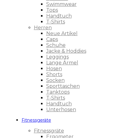
Swimmwear
Tops
Handtuch
T-Shirts
Herren
Neue Artikel
Caps
Schuhe
Jacke & Hoddies
Leggings
Lange Ärmel
Hosen
Shorts
Socken
Sporttaschen
Tanktops
T-Shirts
Handtuch
Unterhosen
Fitnessgeräte
Fitnessgräte
Ergometer