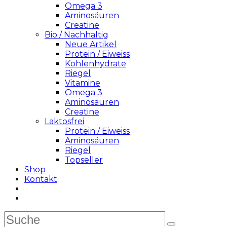
Omega 3
Aminosäuren
Creatine
Bio / Nachhaltig
Neue Artikel
Protein / Eiweiss
Kohlenhydrate
Riegel
Vitamine
Omega 3
Aminosäuren
Creatine
Laktosfrei
Protein / Eiweiss
Aminosäuren
Riegel
Topseller
Shop
Kontakt