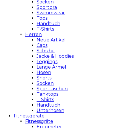
Socken
Sportbra
Swimmwear
Tops
Handtuch
T-Shirts
Herren
Neue Artikel
Caps
Schuhe
Jacke & Hoddies
Leggings
Lange Ärmel
Hosen
Shorts
Socken
Sporttaschen
Tanktops
T-Shirts
Handtuch
Unterhosen
Fitnessgeräte
Fitnessgräte
Ergometer