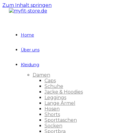
Zum Inhalt springen
Home
Über uns
Kleidung
Damen
Caps
Schuhe
Jacke & Hoodies
Leggings
Lange Ärmel
Hosen
Shorts
Sporttaschen
Socken
Sportbra