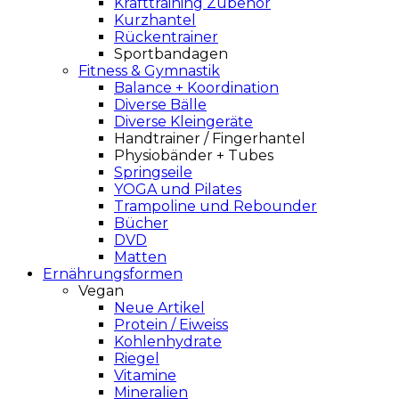
Krafttraining Zubehör
Kurzhantel
Rückentrainer
Sportbandagen
Fitness & Gymnastik
Balance + Koordination
Diverse Bälle
Diverse Kleingeräte
Handtrainer / Fingerhantel
Physiobänder + Tubes
Springseile
YOGA und Pilates
Trampoline und Rebounder
Bücher
DVD
Matten
Ernährungsformen
Vegan
Neue Artikel
Protein / Eiweiss
Kohlenhydrate
Riegel
Vitamine
Mineralien