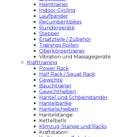
Heimtrainer
Indoor-Cycling
Laufbänder
Recumbentbikes
Rundergeräte
Stepper
Ersatzteile / Zubehör
Trainings Rollen
Oberkörpertrainer
Vibration und Massagegeräte
Krafttraining
Power Rack
Half Rack / Squat Rack
Gewichte
Bauchtrainer
Gewichtheben
Hantel und Schbeinständer
Hantelbänke
Hantelscheiben
Hantelstange
Kettelbells
Klimzug-Stange und Racks
Kraftstation