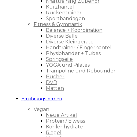
Krafttraining Zubehör
Kurzhantel
Rückentrainer
Sportbandagen
Fitness & Gymnastik
Balance + Koordination
Diverse Bälle
Diverse Kleingeräte
Handtrainer / Fingerhantel
Physiobänder + Tubes
Springseile
YOGA und Pilates
Trampoline und Rebounder
Bücher
DVD
Matten
Ernährungsformen
Vegan
Neue Artikel
Protein / Eiweiss
Kohlenhydrate
Riegel