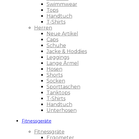
Swimmwear
Tops
Handtuch
T-Shirts
Herren
Neue Artikel
Caps
Schuhe
Jacke & Hoddies
Leggings
Lange Ärmel
Hosen
Shorts
Socken
Sporttaschen
Tanktops
T-Shirts
Handtuch
Unterhosen
Fitnessgeräte
Fitnessgräte
Ergometer