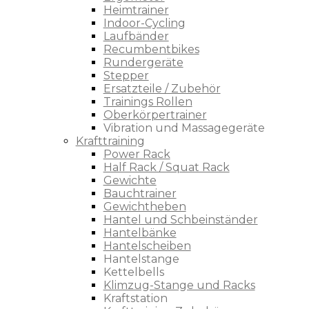
Heimtrainer
Indoor-Cycling
Laufbänder
Recumbentbikes
Rundergeräte
Stepper
Ersatzteile / Zubehör
Trainings Rollen
Oberkörpertrainer
Vibration und Massagegeräte
Krafttraining
Power Rack
Half Rack / Squat Rack
Gewichte
Bauchtrainer
Gewichtheben
Hantel und Schbeinständer
Hantelbänke
Hantelscheiben
Hantelstange
Kettelbells
Klimzug-Stange und Racks
Kraftstation