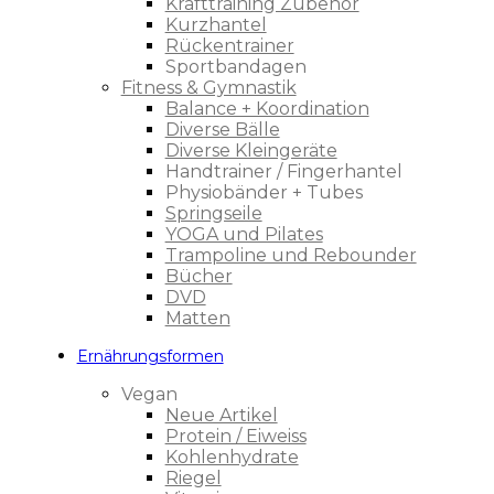
Krafttraining Zubehör
Kurzhantel
Rückentrainer
Sportbandagen
Fitness & Gymnastik
Balance + Koordination
Diverse Bälle
Diverse Kleingeräte
Handtrainer / Fingerhantel
Physiobänder + Tubes
Springseile
YOGA und Pilates
Trampoline und Rebounder
Bücher
DVD
Matten
Ernährungsformen
Vegan
Neue Artikel
Protein / Eiweiss
Kohlenhydrate
Riegel