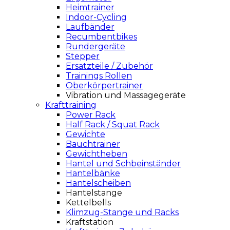
Heimtrainer
Indoor-Cycling
Laufbänder
Recumbentbikes
Rundergeräte
Stepper
Ersatzteile / Zubehör
Trainings Rollen
Oberkörpertrainer
Vibration und Massagegeräte
Krafttraining
Power Rack
Half Rack / Squat Rack
Gewichte
Bauchtrainer
Gewichtheben
Hantel und Schbeinständer
Hantelbänke
Hantelscheiben
Hantelstange
Kettelbells
Klimzug-Stange und Racks
Kraftstation