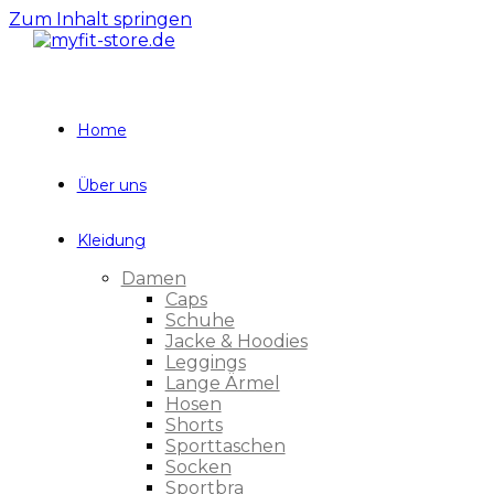
Zum Inhalt springen
Home
Über uns
Kleidung
Damen
Caps
Schuhe
Jacke & Hoodies
Leggings
Lange Ärmel
Hosen
Shorts
Sporttaschen
Socken
Sportbra