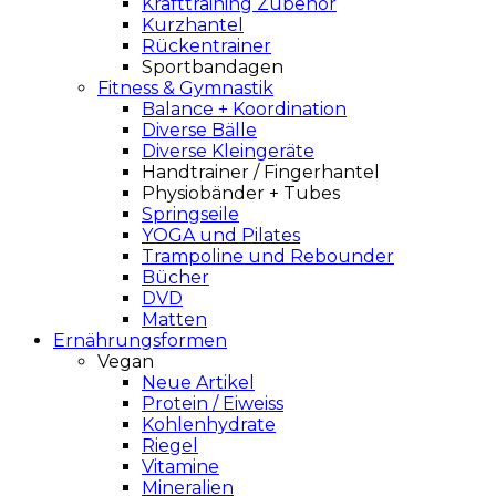
Krafttraining Zubehör
Kurzhantel
Rückentrainer
Sportbandagen
Fitness & Gymnastik
Balance + Koordination
Diverse Bälle
Diverse Kleingeräte
Handtrainer / Fingerhantel
Physiobänder + Tubes
Springseile
YOGA und Pilates
Trampoline und Rebounder
Bücher
DVD
Matten
Ernährungsformen
Vegan
Neue Artikel
Protein / Eiweiss
Kohlenhydrate
Riegel
Vitamine
Mineralien