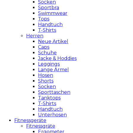
Socken
Sportbra
Swimmwear
Tops
Handtuch
T-Shirts
Herren
Neue Artikel
Caps
Schuhe
Jacke & Hoddies
Leggings
Lange Ärmel
Hosen
Shorts
Socken
Sporttaschen
Tanktops
T-Shirts
Handtuch
Unterhosen
Fitnessgeräte
Fitnessgräte
Ergometer