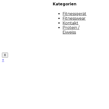
Kategorien
Fitnessgerät
Fitnesswear
Kontakt
Protein /
Eiweiss
Copyright [myfit-store] - Made by Kunga
X
×
Close
this
module