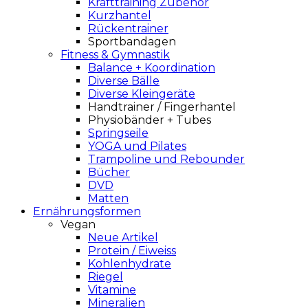
Krafttraining Zubehör
Kurzhantel
Rückentrainer
Sportbandagen
Fitness & Gymnastik
Balance + Koordination
Diverse Bälle
Diverse Kleingeräte
Handtrainer / Fingerhantel
Physiobänder + Tubes
Springseile
YOGA und Pilates
Trampoline und Rebounder
Bücher
DVD
Matten
Ernährungsformen
Vegan
Neue Artikel
Protein / Eiweiss
Kohlenhydrate
Riegel
Vitamine
Mineralien