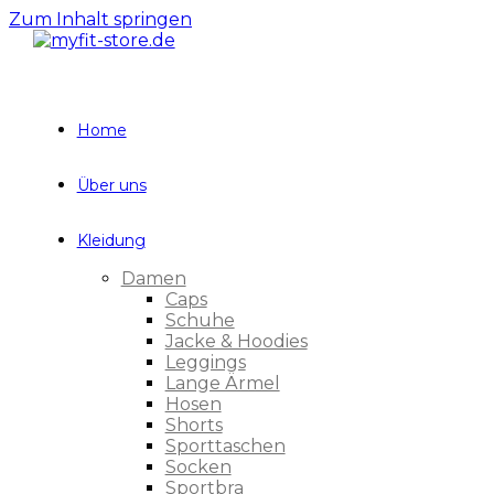
Zum Inhalt springen
Home
Über uns
Kleidung
Damen
Caps
Schuhe
Jacke & Hoodies
Leggings
Lange Ärmel
Hosen
Shorts
Sporttaschen
Socken
Sportbra