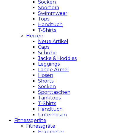
Socken
Sportbra
Swimmwear
Tops
Handtuch
T-Shirts
Herren
Neue Artikel
Caps
Schuhe
Jacke & Hoddies
Leggings
Lange Ärmel
Hosen
Shorts
Socken
Sporttaschen
Tanktops
T-Shirts
Handtuch
Unterhosen
Fitnessgeräte
Fitnessgräte
Ergometer