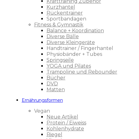
Krafttraining Zubehör
Kurzhantel
Rückentrainer
Sportbandagen
Fitness & Gymnastik
Balance + Koordination
Diverse Bälle
Diverse Kleingeräte
Handtrainer / Fingerhantel
Physiobänder + Tubes
Springseile
YOGA und Pilates
Trampoline und Rebounder
Bücher
DVD
Matten
Ernährungsformen
Vegan
Neue Artikel
Protein / Eiweiss
Kohlenhydrate
Riegel