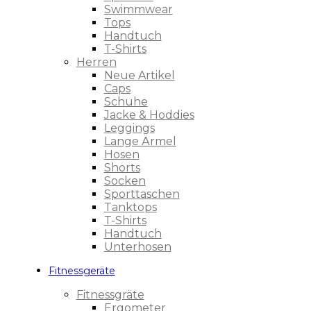
Swimmwear
Tops
Handtuch
T-Shirts
Herren
Neue Artikel
Caps
Schuhe
Jacke & Hoddies
Leggings
Lange Ärmel
Hosen
Shorts
Socken
Sporttaschen
Tanktops
T-Shirts
Handtuch
Unterhosen
Fitnessgeräte
Fitnessgräte
Ergometer