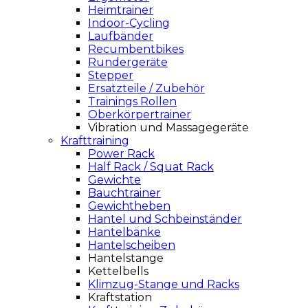
Heimtrainer
Indoor-Cycling
Laufbänder
Recumbentbikes
Rundergeräte
Stepper
Ersatzteile / Zubehör
Trainings Rollen
Oberkörpertrainer
Vibration und Massagegeräte
Krafttraining
Power Rack
Half Rack / Squat Rack
Gewichte
Bauchtrainer
Gewichtheben
Hantel und Schbeinständer
Hantelbänke
Hantelscheiben
Hantelstange
Kettelbells
Klimzug-Stange und Racks
Kraftstation