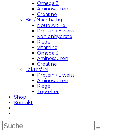
Omega 3
Aminosäuren
Creatine
Bio / Nachhaltig
Neue Artikel
Protein / Eiweiss
Kohlenhydrate
Riegel
Vitamine
Omega 3
Aminosäuren
Creatine
Laktosfrei
Protein / Eiweiss
Aminosäuren
Riegel
Topseller
Shop
Kontakt