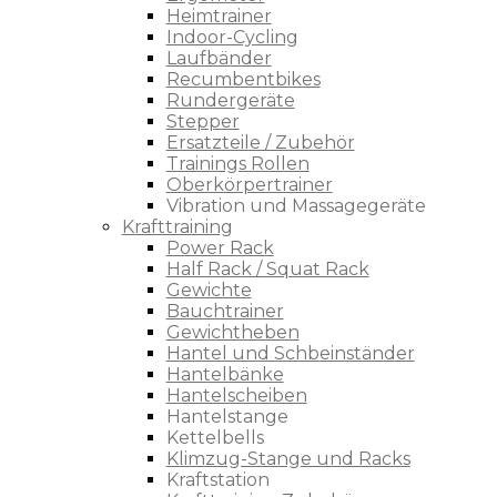
Heimtrainer
Indoor-Cycling
Laufbänder
Recumbentbikes
Rundergeräte
Stepper
Ersatzteile / Zubehör
Trainings Rollen
Oberkörpertrainer
Vibration und Massagegeräte
Krafttraining
Power Rack
Half Rack / Squat Rack
Gewichte
Bauchtrainer
Gewichtheben
Hantel und Schbeinständer
Hantelbänke
Hantelscheiben
Hantelstange
Kettelbells
Klimzug-Stange und Racks
Kraftstation