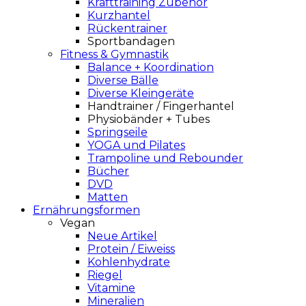
Krafttraining Zubehör
Kurzhantel
Rückentrainer
Sportbandagen
Fitness & Gymnastik
Balance + Koordination
Diverse Bälle
Diverse Kleingeräte
Handtrainer / Fingerhantel
Physiobänder + Tubes
Springseile
YOGA und Pilates
Trampoline und Rebounder
Bücher
DVD
Matten
Ernährungsformen
Vegan
Neue Artikel
Protein / Eiweiss
Kohlenhydrate
Riegel
Vitamine
Mineralien