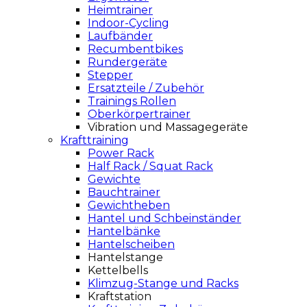
Heimtrainer
Indoor-Cycling
Laufbänder
Recumbentbikes
Rundergeräte
Stepper
Ersatzteile / Zubehör
Trainings Rollen
Oberkörpertrainer
Vibration und Massagegeräte
Krafttraining
Power Rack
Half Rack / Squat Rack
Gewichte
Bauchtrainer
Gewichtheben
Hantel und Schbeinständer
Hantelbänke
Hantelscheiben
Hantelstange
Kettelbells
Klimzug-Stange und Racks
Kraftstation