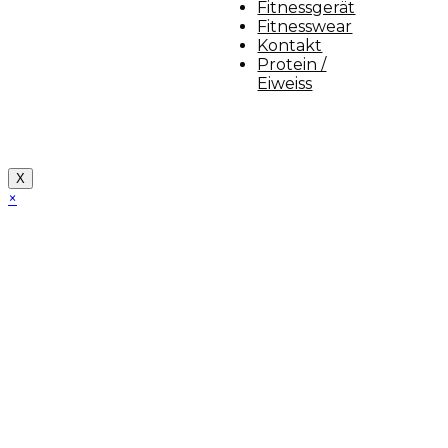
Fitnessgerät
Fitnesswear
Kontakt
Protein /
Eiweiss
Copyright [myfit-store] - Made by Kunga
X
×
Close
this
module
Demo Website!