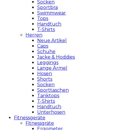
Socken
Sportbra
Swimmwear
Tops
Handtuch
T-Shirts
Herren
Neue Artikel
Caps
Schuhe
Jacke & Hoddies
Leggings
Lange Ärmel
Hosen
Shorts
Socken
Sporttaschen
Tanktops
T-Shirts
Handtuch
Unterhosen
Fitnessgeräte
Fitnessgräte
Ergometer