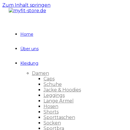
Zum Inhalt springen
Home
Über uns
Kleidung
Damen
Caps
Schuhe
Jacke & Hoodies
Leggings
Lange Ärmel
Hosen
Shorts
Sporttaschen
Socken
Sportbra