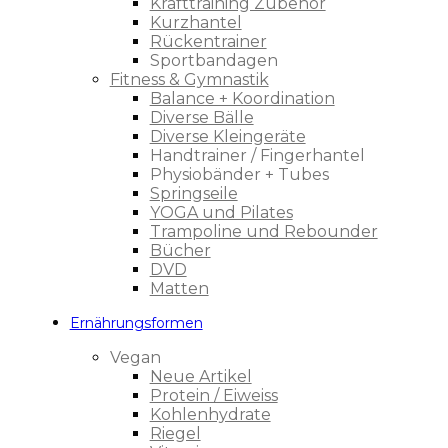
Krafttraining Zubehör
Kurzhantel
Rückentrainer
Sportbandagen
Fitness & Gymnastik
Balance + Koordination
Diverse Bälle
Diverse Kleingeräte
Handtrainer / Fingerhantel
Physiobänder + Tubes
Springseile
YOGA und Pilates
Trampoline und Rebounder
Bücher
DVD
Matten
Ernährungsformen
Vegan
Neue Artikel
Protein / Eiweiss
Kohlenhydrate
Riegel