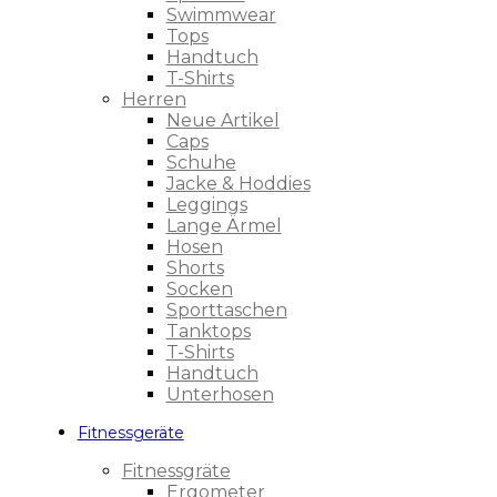
Swimmwear
Tops
Handtuch
T-Shirts
Herren
Neue Artikel
Caps
Schuhe
Jacke & Hoddies
Leggings
Lange Ärmel
Hosen
Shorts
Socken
Sporttaschen
Tanktops
T-Shirts
Handtuch
Unterhosen
Fitnessgeräte
Fitnessgräte
Ergometer