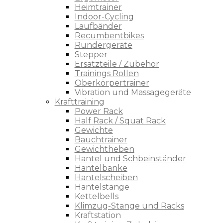
Heimtrainer
Indoor-Cycling
Laufbänder
Recumbentbikes
Rundergeräte
Stepper
Ersatzteile / Zubehör
Trainings Rollen
Oberkörpertrainer
Vibration und Massagegeräte
Krafttraining
Power Rack
Half Rack / Squat Rack
Gewichte
Bauchtrainer
Gewichtheben
Hantel und Schbeinständer
Hantelbänke
Hantelscheiben
Hantelstange
Kettelbells
Klimzug-Stange und Racks
Kraftstation