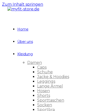
Zum Inhalt springen
Home
Über uns
Kleidung
Damen
Caps
Schuhe
Jacke & Hoodies
Leggings
Lange Ärmel
Hosen
Shorts
Sporttaschen
Socken
Sportbra