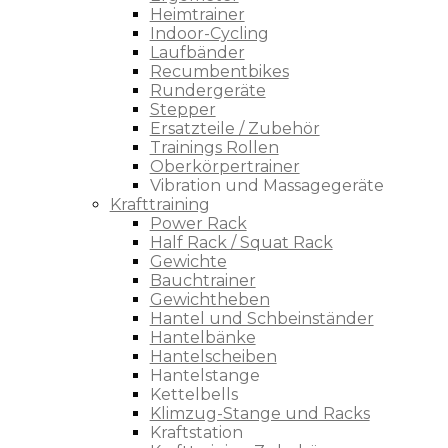
Heimtrainer
Indoor-Cycling
Laufbänder
Recumbentbikes
Rundergeräte
Stepper
Ersatzteile / Zubehör
Trainings Rollen
Oberkörpertrainer
Vibration und Massagegeräte
Krafttraining
Power Rack
Half Rack / Squat Rack
Gewichte
Bauchtrainer
Gewichtheben
Hantel und Schbeinständer
Hantelbänke
Hantelscheiben
Hantelstange
Kettelbells
Klimzug-Stange und Racks
Kraftstation