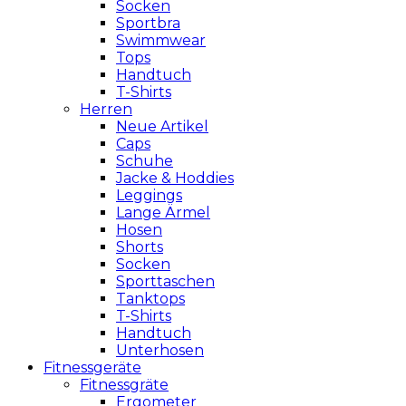
Socken
Sportbra
Swimmwear
Tops
Handtuch
T-Shirts
Herren
Neue Artikel
Caps
Schuhe
Jacke & Hoddies
Leggings
Lange Ärmel
Hosen
Shorts
Socken
Sporttaschen
Tanktops
T-Shirts
Handtuch
Unterhosen
Fitnessgeräte
Fitnessgräte
Ergometer