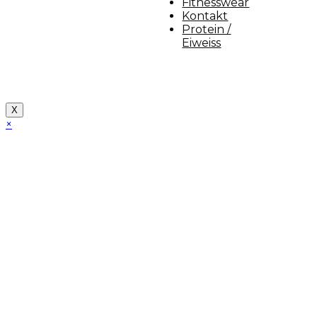
Fitnesswear
Kontakt
Protein /
Eiweiss
Copyright [myfit-store] - Made by Kunga
X
×
Close
this
module
Demo Website!