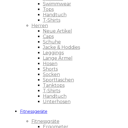
Swimmwear
Tops
Handtuch
T-Shirts
Herren
Neue Artikel
Caps
Schuhe
Jacke & Hoddies
Leggings
Lange Ärmel
Hosen
Shorts
Socken
Sporttaschen
Tanktops
T-Shirts
Handtuch
Unterhosen
Fitnessgeräte
Fitnessgräte
Ergometer