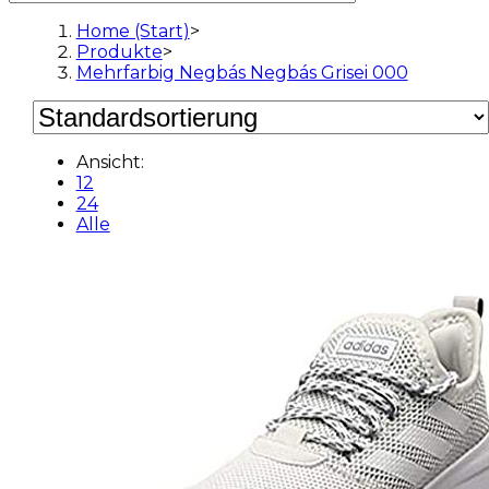
Home (Start)
>
Produkte
>
Mehrfarbig Negbás Negbás Grisei 000
Ansicht:
12
24
Alle