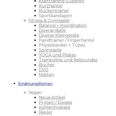
Krafttraining Zubehör
Kurzhantel
Rückentrainer
Sportbandagen
Fitness & Gymnastik
Balance + Koordination
Diverse Bälle
Diverse Kleingeräte
Handtrainer / Fingerhantel
Physiobänder + Tubes
Springseile
YOGA und Pilates
Trampoline und Rebounder
Bücher
DVD
Matten
Ernährungsformen
Vegan
Neue Artikel
Protein / Eiweiss
Kohlenhydrate
Riegel