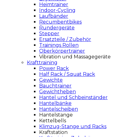
Heimtrainer
Indoor-Cycling
Laufbänder
Recumbentbikes
Rundergeräte
Stepper
Ersatzteile / Zubehör
Trainings Rollen
Oberkörpertrainer
Vibration und Massagegeräte
Krafttraining
Power Rack
Half Rack / Squat Rack
Gewichte
Bauchtrainer
Gewichtheben
Hantel und Schbeinständer
Hantelbänke
Hantelscheiben
Hantelstange
Kettelbells
Klimzug-Stange und Racks
Kraftstation