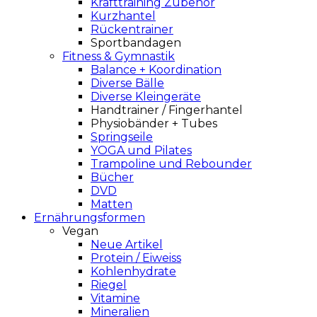
Krafttraining Zubehör
Kurzhantel
Rückentrainer
Sportbandagen
Fitness & Gymnastik
Balance + Koordination
Diverse Bälle
Diverse Kleingeräte
Handtrainer / Fingerhantel
Physiobänder + Tubes
Springseile
YOGA und Pilates
Trampoline und Rebounder
Bücher
DVD
Matten
Ernährungsformen
Vegan
Neue Artikel
Protein / Eiweiss
Kohlenhydrate
Riegel
Vitamine
Mineralien