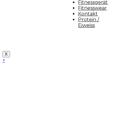
Fitnessgerät
Fitnesswear
Kontakt
Protein /
Eiweiss
Copyright [myfit-store] - Made by Kunga
X
×
Close
this
module
Demo Website!