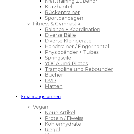
Krafttraining Zubehör
Kurzhantel
Rückentrainer
Sportbandagen
Fitness & Gymnastik
Balance + Koordination
Diverse Bälle
Diverse Kleingeräte
Handtrainer / Fingerhantel
Physiobänder + Tubes
Springseile
YOGA und Pilates
Trampoline und Rebounder
Bücher
DVD
Matten
Ernährungsformen
Vegan
Neue Artikel
Protein / Eiweiss
Kohlenhydrate
Riegel