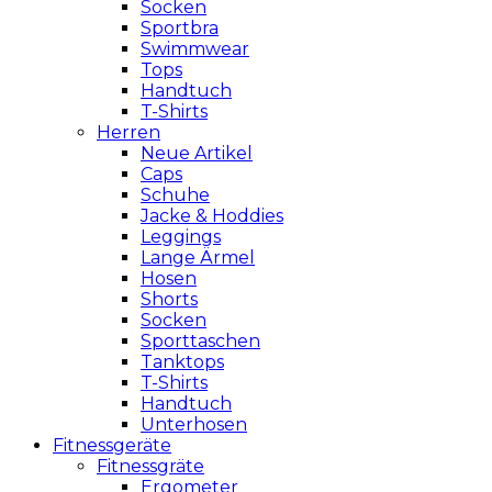
Socken
Sportbra
Swimmwear
Tops
Handtuch
T-Shirts
Herren
Neue Artikel
Caps
Schuhe
Jacke & Hoddies
Leggings
Lange Ärmel
Hosen
Shorts
Socken
Sporttaschen
Tanktops
T-Shirts
Handtuch
Unterhosen
Fitnessgeräte
Fitnessgräte
Ergometer