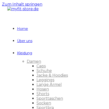
Zum Inhalt springen
Home
Über uns
Kleidung
Damen
Caps
Schuhe
Jacke & Hoodies
Leggings
Lange Ärmel
Hosen
Shorts
Sporttaschen
Socken
Sportbra