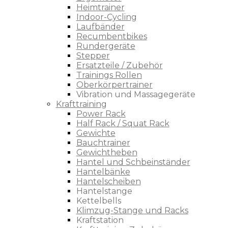
Heimtrainer
Indoor-Cycling
Laufbänder
Recumbentbikes
Rundergeräte
Stepper
Ersatzteile / Zubehör
Trainings Rollen
Oberkörpertrainer
Vibration und Massagegeräte
Krafttraining
Power Rack
Half Rack / Squat Rack
Gewichte
Bauchtrainer
Gewichtheben
Hantel und Schbeinständer
Hantelbänke
Hantelscheiben
Hantelstange
Kettelbells
Klimzug-Stange und Racks
Kraftstation