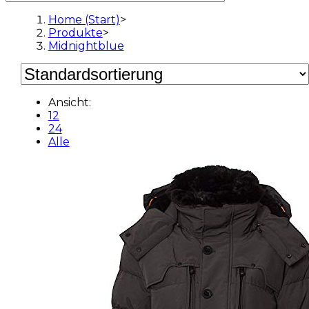
Home (Start)
>
Produkte
>
Midnightblue
Ansicht:
12
24
Alle