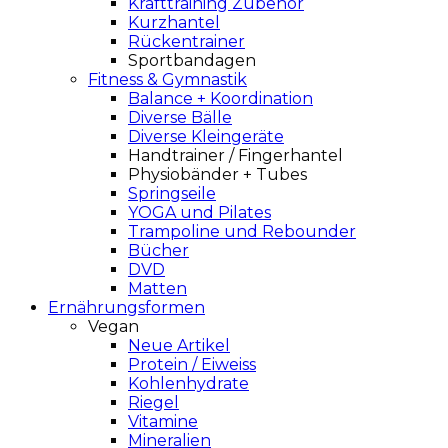
Krafttraining Zubehör
Kurzhantel
Rückentrainer
Sportbandagen
Fitness & Gymnastik
Balance + Koordination
Diverse Bälle
Diverse Kleingeräte
Handtrainer / Fingerhantel
Physiobänder + Tubes
Springseile
YOGA und Pilates
Trampoline und Rebounder
Bücher
DVD
Matten
Ernährungsformen
Vegan
Neue Artikel
Protein / Eiweiss
Kohlenhydrate
Riegel
Vitamine
Mineralien