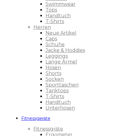
Swimmwear
Tops
Handtuch
T-Shirts
Herren
Neue Artikel
Caps
Schuhe
Jacke & Hoddies
Leggings
Lange Ärmel
Hosen
Shorts
Socken
Sporttaschen
Tanktops
T-Shirts
Handtuch
Unterhosen
Fitnessgeräte
Fitnessgräte
Ergometer