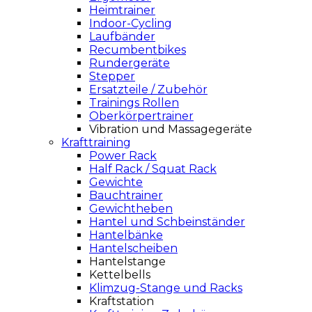
Heimtrainer
Indoor-Cycling
Laufbänder
Recumbentbikes
Rundergeräte
Stepper
Ersatzteile / Zubehör
Trainings Rollen
Oberkörpertrainer
Vibration und Massagegeräte
Krafttraining
Power Rack
Half Rack / Squat Rack
Gewichte
Bauchtrainer
Gewichtheben
Hantel und Schbeinständer
Hantelbänke
Hantelscheiben
Hantelstange
Kettelbells
Klimzug-Stange und Racks
Kraftstation