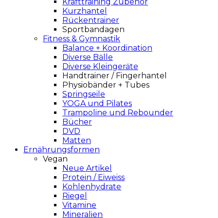
Krafttraining Zubehör
Kurzhantel
Rückentrainer
Sportbandagen
Fitness & Gymnastik
Balance + Koordination
Diverse Bälle
Diverse Kleingeräte
Handtrainer / Fingerhantel
Physiobänder + Tubes
Springseile
YOGA und Pilates
Trampoline und Rebounder
Bücher
DVD
Matten
Ernährungsformen
Vegan
Neue Artikel
Protein / Eiweiss
Kohlenhydrate
Riegel
Vitamine
Mineralien