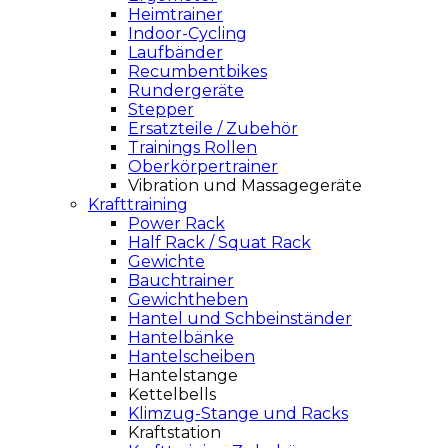
Heimtrainer
Indoor-Cycling
Laufbänder
Recumbentbikes
Rundergeräte
Stepper
Ersatzteile / Zubehör
Trainings Rollen
Oberkörpertrainer
Vibration und Massagegeräte
Krafttraining
Power Rack
Half Rack / Squat Rack
Gewichte
Bauchtrainer
Gewichtheben
Hantel und Schbeinständer
Hantelbänke
Hantelscheiben
Hantelstange
Kettelbells
Klimzug-Stange und Racks
Kraftstation