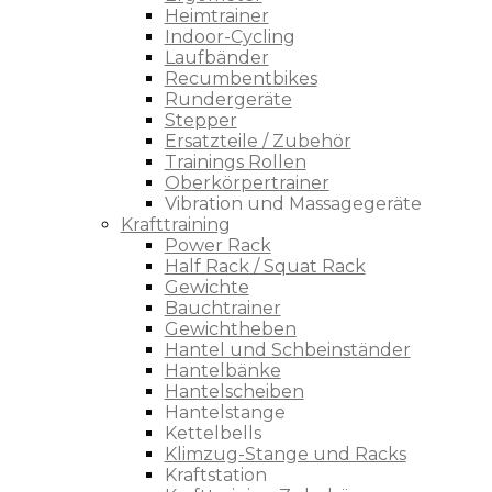
Heimtrainer
Indoor-Cycling
Laufbänder
Recumbentbikes
Rundergeräte
Stepper
Ersatzteile / Zubehör
Trainings Rollen
Oberkörpertrainer
Vibration und Massagegeräte
Krafttraining
Power Rack
Half Rack / Squat Rack
Gewichte
Bauchtrainer
Gewichtheben
Hantel und Schbeinständer
Hantelbänke
Hantelscheiben
Hantelstange
Kettelbells
Klimzug-Stange und Racks
Kraftstation