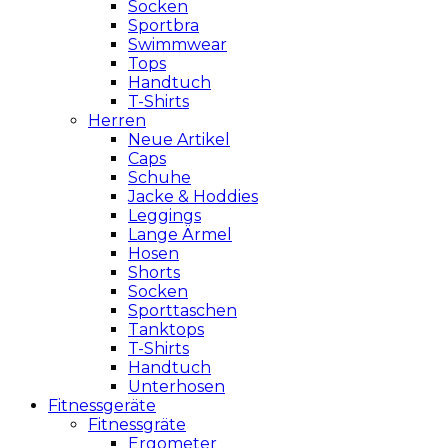
Socken
Sportbra
Swimmwear
Tops
Handtuch
T-Shirts
Herren
Neue Artikel
Caps
Schuhe
Jacke & Hoddies
Leggings
Lange Ärmel
Hosen
Shorts
Socken
Sporttaschen
Tanktops
T-Shirts
Handtuch
Unterhosen
Fitnessgeräte
Fitnessgräte
Ergometer