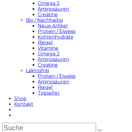
Omega 3
Aminosäuren
Creatine
Bio / Nachhaltig
Neue Artikel
Protein / Eiweiss
Kohlenhydrate
Riegel
Vitamine
Omega 3
Aminosäuren
Creatine
Laktosfrei
Protein / Eiweiss
Aminosäuren
Riegel
Topseller
Shop
Kontakt