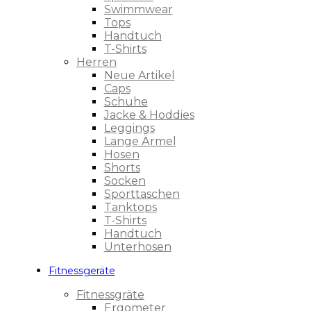
Swimmwear
Tops
Handtuch
T-Shirts
Herren
Neue Artikel
Caps
Schuhe
Jacke & Hoddies
Leggings
Lange Ärmel
Hosen
Shorts
Socken
Sporttaschen
Tanktops
T-Shirts
Handtuch
Unterhosen
Fitnessgeräte
Fitnessgräte
Ergometer