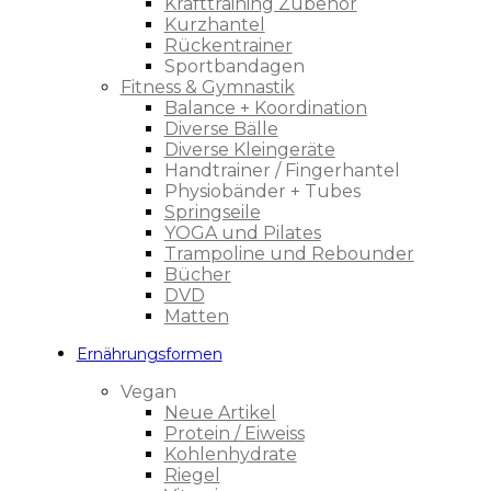
Krafttraining Zubehör
Kurzhantel
Rückentrainer
Sportbandagen
Fitness & Gymnastik
Balance + Koordination
Diverse Bälle
Diverse Kleingeräte
Handtrainer / Fingerhantel
Physiobänder + Tubes
Springseile
YOGA und Pilates
Trampoline und Rebounder
Bücher
DVD
Matten
Ernährungsformen
Vegan
Neue Artikel
Protein / Eiweiss
Kohlenhydrate
Riegel