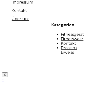
Impressum
Kontakt
Über uns
Kategorien
Fitnessgerät
Fitnesswear
Kontakt
Protein /
Eiweiss
Copyright [myfit-store] - Made by Kunga
X
×
Close
this
module