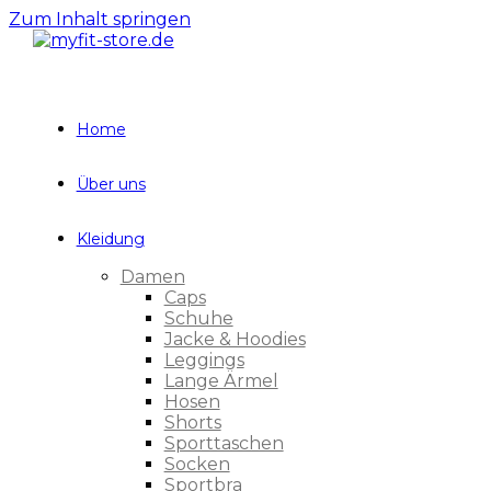
Zum Inhalt springen
Home
Über uns
Kleidung
Damen
Caps
Schuhe
Jacke & Hoodies
Leggings
Lange Ärmel
Hosen
Shorts
Sporttaschen
Socken
Sportbra