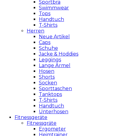
Sportbra
Swimmwear
Tops
Handtuch
T-Shirts
Herren
Neue Artikel
Caps
Schuhe
Jacke & Hoddies
Leggings
Lange Ärmel
Hosen
Shorts
Socken
Sporttaschen
Tanktops
T-Shirts
Handtuch
Unterhosen
Fitnessgeräte
Fitnessgräte
Ergometer
Heimtrainer