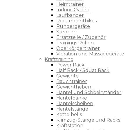
Heimtrainer
Indoor-Cycling
Laufbänder
Recumbentbikes
Rundergeräte
Stepper
Ersatzteile / Zubehör
Trainings Rollen
Oberkörpertrainer
Vibration und Massagegeräte
Krafttraining
Power Rack
Half Rack / Squat Rack
Gewichte
Bauchtrainer
Gewichtheben
Hantel und Schbeinständer
Hantelbänke
Hantelscheiben
Hantelstange
Kettelbells
Klimzug-Stange und Racks
Kraftstation