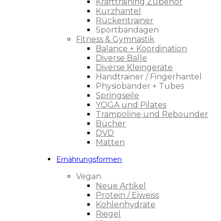
Krafttraining Zubehör
Kurzhantel
Rückentrainer
Sportbandagen
Fitness & Gymnastik
Balance + Koordination
Diverse Bälle
Diverse Kleingeräte
Handtrainer / Fingerhantel
Physiobänder + Tubes
Springseile
YOGA und Pilates
Trampoline und Rebounder
Bücher
DVD
Matten
Ernährungsformen
Vegan
Neue Artikel
Protein / Eiweiss
Kohlenhydrate
Riegel