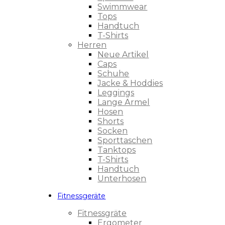
Swimmwear
Tops
Handtuch
T-Shirts
Herren
Neue Artikel
Caps
Schuhe
Jacke & Hoddies
Leggings
Lange Ärmel
Hosen
Shorts
Socken
Sporttaschen
Tanktops
T-Shirts
Handtuch
Unterhosen
Fitnessgeräte
Fitnessgräte
Ergometer