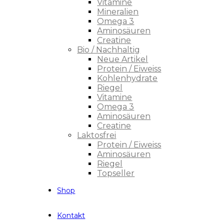
Vitamine
Mineralien
Omega 3
Aminosäuren
Creatine
Bio / Nachhaltig
Neue Artikel
Protein / Eiweiss
Kohlenhydrate
Riegel
Vitamine
Omega 3
Aminosäuren
Creatine
Laktosfrei
Protein / Eiweiss
Aminosäuren
Riegel
Topseller
Shop
Kontakt