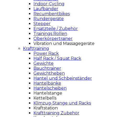
Indoor-Cycling
Laufbänder
Recumbentbikes
Rundergeräte
Stepper
Ersatzteile / Zubehör
Trainings Rollen
Oberkörpertrainer
Vibration und Massagegeräte
Krafttraining
Power Rack
Half Rack / Squat Rack
Gewichte
Bauchtrainer
Gewichtheben
Hantel und Schbeinständer
Hantelbänke
Hantelscheiben
Hantelstange
Kettelbells
Klimzug-Stange und Racks
Kraftstation
Krafttraining Zubehör