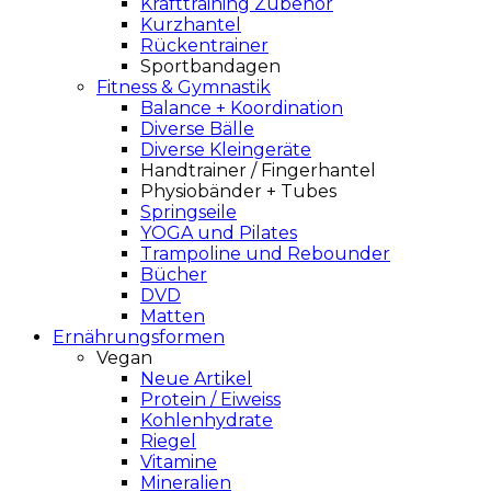
Krafttraining Zubehör
Kurzhantel
Rückentrainer
Sportbandagen
Fitness & Gymnastik
Balance + Koordination
Diverse Bälle
Diverse Kleingeräte
Handtrainer / Fingerhantel
Physiobänder + Tubes
Springseile
YOGA und Pilates
Trampoline und Rebounder
Bücher
DVD
Matten
Ernährungsformen
Vegan
Neue Artikel
Protein / Eiweiss
Kohlenhydrate
Riegel
Vitamine
Mineralien