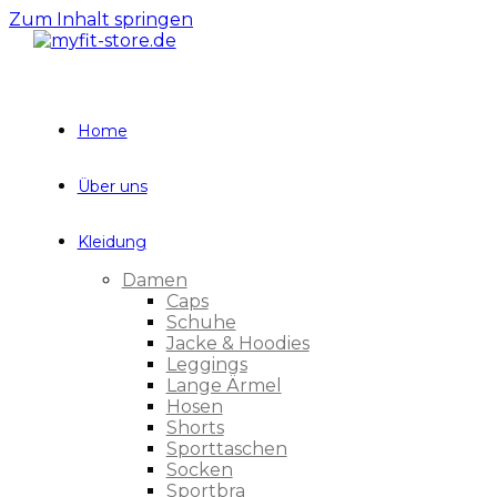
Zum Inhalt springen
Home
Über uns
Kleidung
Damen
Caps
Schuhe
Jacke & Hoodies
Leggings
Lange Ärmel
Hosen
Shorts
Sporttaschen
Socken
Sportbra