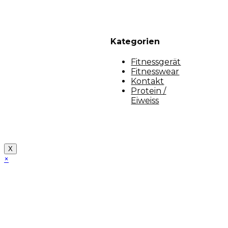
Kategorien
Fitnessgerät
Fitnesswear
Kontakt
Protein /
Eiweiss
Copyright [myfit-store] - Made by Kunga
X
×
Close
this
module