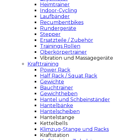
Heimtrainer
Indoor-Cycling
Laufbänder
Recumbentbikes
Rundergeräte
Stepper
Ersatzteile / Zubehör
Trainings Rollen
Oberkörpertrainer
Vibration und Massagegeräte
Krafttraining
Power Rack
Half Rack / Squat Rack
Gewichte
Bauchtrainer
Gewichtheben
Hantel und Schbeinständer
Hantelbänke
Hantelscheiben
Hantelstange
Kettelbells
Klimzug-Stange und Racks
Kraftstation