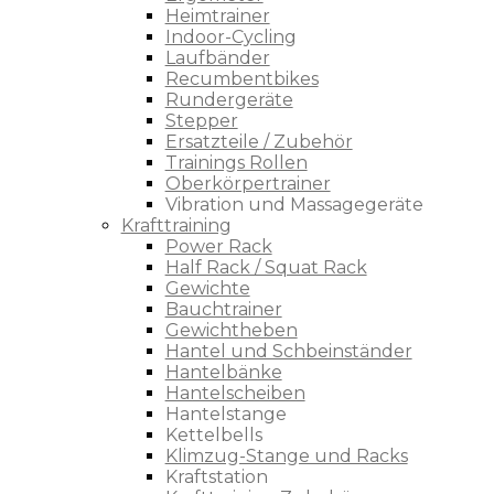
Heimtrainer
Indoor-Cycling
Laufbänder
Recumbentbikes
Rundergeräte
Stepper
Ersatzteile / Zubehör
Trainings Rollen
Oberkörpertrainer
Vibration und Massagegeräte
Krafttraining
Power Rack
Half Rack / Squat Rack
Gewichte
Bauchtrainer
Gewichtheben
Hantel und Schbeinständer
Hantelbänke
Hantelscheiben
Hantelstange
Kettelbells
Klimzug-Stange und Racks
Kraftstation