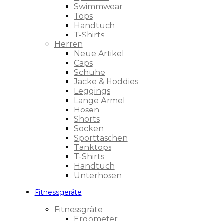
Swimmwear
Tops
Handtuch
T-Shirts
Herren
Neue Artikel
Caps
Schuhe
Jacke & Hoddies
Leggings
Lange Ärmel
Hosen
Shorts
Socken
Sporttaschen
Tanktops
T-Shirts
Handtuch
Unterhosen
Fitnessgeräte
Fitnessgräte
Ergometer