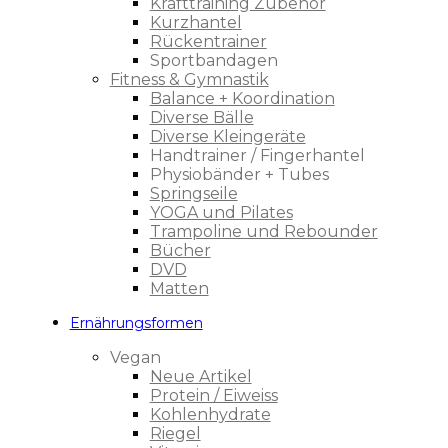
Krafttraining Zubehör
Kurzhantel
Rückentrainer
Sportbandagen
Fitness & Gymnastik
Balance + Koordination
Diverse Bälle
Diverse Kleingeräte
Handtrainer / Fingerhantel
Physiobänder + Tubes
Springseile
YOGA und Pilates
Trampoline und Rebounder
Bücher
DVD
Matten
Ernährungsformen
Vegan
Neue Artikel
Protein / Eiweiss
Kohlenhydrate
Riegel