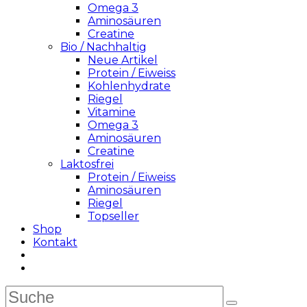
Omega 3
Aminosäuren
Creatine
Bio / Nachhaltig
Neue Artikel
Protein / Eiweiss
Kohlenhydrate
Riegel
Vitamine
Omega 3
Aminosäuren
Creatine
Laktosfrei
Protein / Eiweiss
Aminosäuren
Riegel
Topseller
Shop
Kontakt