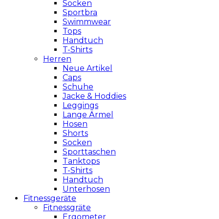
Socken
Sportbra
Swimmwear
Tops
Handtuch
T-Shirts
Herren
Neue Artikel
Caps
Schuhe
Jacke & Hoddies
Leggings
Lange Ärmel
Hosen
Shorts
Socken
Sporttaschen
Tanktops
T-Shirts
Handtuch
Unterhosen
Fitnessgeräte
Fitnessgräte
Ergometer