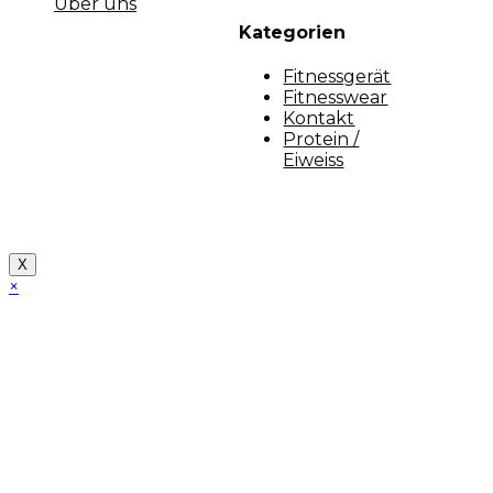
Über uns
Kategorien
Fitnessgerät
Fitnesswear
Kontakt
Protein /
Eiweiss
Copyright [myfit-store] - Made by Kunga
X
×
Close
this
module