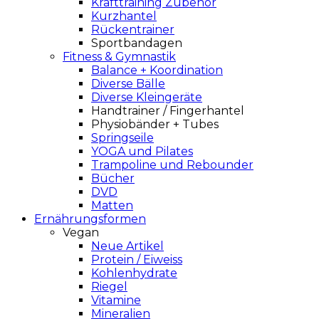
Krafttraining Zubehör
Kurzhantel
Rückentrainer
Sportbandagen
Fitness & Gymnastik
Balance + Koordination
Diverse Bälle
Diverse Kleingeräte
Handtrainer / Fingerhantel
Physiobänder + Tubes
Springseile
YOGA und Pilates
Trampoline und Rebounder
Bücher
DVD
Matten
Ernährungsformen
Vegan
Neue Artikel
Protein / Eiweiss
Kohlenhydrate
Riegel
Vitamine
Mineralien