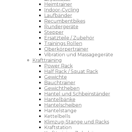
Heimtrainer
Indoor-Cycling
Laufbänder
Recumbentbikes
Rundergeräte
Stepper
Ersatzteile / Zubehör
Trainings Rollen
Oberkörpertrainer
Vibration und Massagegeräte
Krafttraining
Power Rack
Half Rack / Squat Rack
Gewichte
Bauchtrainer
Gewichtheben
Hantel und Schbeinständer
Hantelbänke
Hantelscheiben
Hantelstange
Kettelbells
Klimzug-Stange und Racks
Kraftstation