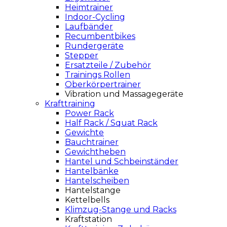
Heimtrainer
Indoor-Cycling
Laufbänder
Recumbentbikes
Rundergeräte
Stepper
Ersatzteile / Zubehör
Trainings Rollen
Oberkörpertrainer
Vibration und Massagegeräte
Krafttraining
Power Rack
Half Rack / Squat Rack
Gewichte
Bauchtrainer
Gewichtheben
Hantel und Schbeinständer
Hantelbänke
Hantelscheiben
Hantelstange
Kettelbells
Klimzug-Stange und Racks
Kraftstation