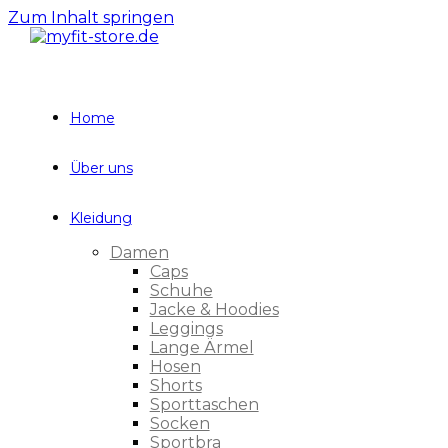
Zum Inhalt springen
Home
Über uns
Kleidung
Damen
Caps
Schuhe
Jacke & Hoodies
Leggings
Lange Ärmel
Hosen
Shorts
Sporttaschen
Socken
Sportbra