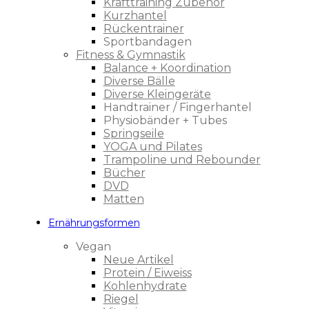
Krafttraining Zubehör
Kurzhantel
Rückentrainer
Sportbandagen
Fitness & Gymnastik
Balance + Koordination
Diverse Bälle
Diverse Kleingeräte
Handtrainer / Fingerhantel
Physiobänder + Tubes
Springseile
YOGA und Pilates
Trampoline und Rebounder
Bücher
DVD
Matten
Ernährungsformen
Vegan
Neue Artikel
Protein / Eiweiss
Kohlenhydrate
Riegel