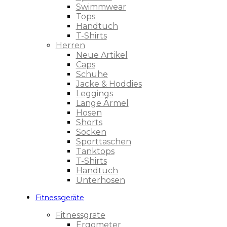
Swimmwear
Tops
Handtuch
T-Shirts
Herren
Neue Artikel
Caps
Schuhe
Jacke & Hoddies
Leggings
Lange Ärmel
Hosen
Shorts
Socken
Sporttaschen
Tanktops
T-Shirts
Handtuch
Unterhosen
Fitnessgeräte
Fitnessgräte
Ergometer