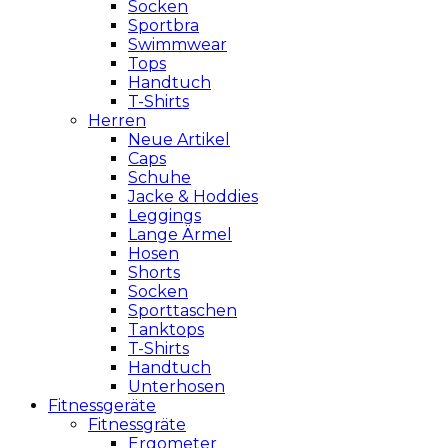
Socken
Sportbra
Swimmwear
Tops
Handtuch
T-Shirts
Herren
Neue Artikel
Caps
Schuhe
Jacke & Hoddies
Leggings
Lange Ärmel
Hosen
Shorts
Socken
Sporttaschen
Tanktops
T-Shirts
Handtuch
Unterhosen
Fitnessgeräte
Fitnessgräte
Ergometer