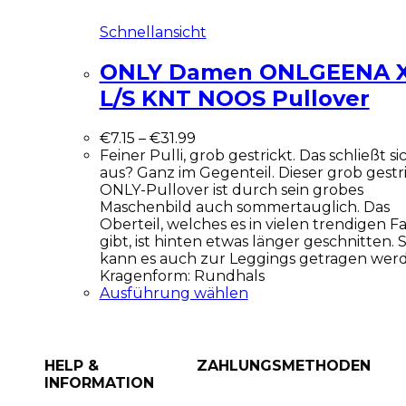
Schnellansicht
ONLY Damen ONLGEENA 
L/S KNT NOOS Pullover
€
7.15
–
€
31.99
Feiner Pulli, grob gestrickt. Das schließt si
aus? Ganz im Gegenteil. Dieser grob gestr
ONLY-Pullover ist durch sein grobes
Maschenbild auch sommertauglich. Das
Oberteil, welches es in vielen trendigen F
gibt, ist hinten etwas länger geschnitten. 
kann es auch zur Leggings getragen wer
Kragenform: Rundhals
Ausführung wählen
HELP &
ZAHLUNGSMETHODEN
INFORMATION