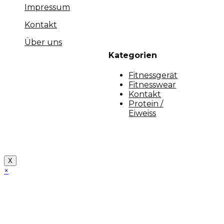
Impressum
Kontakt
Über uns
Kategorien
Fitnessgerät
Fitnesswear
Kontakt
Protein /
Eiweiss
Copyright [myfit-store] - Made by Kunga
X
×
Close
this
module