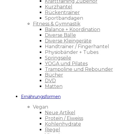
Krafttraining Zubehör
Kurzhantel
Rückentrainer
Sportbandagen
Fitness & Gymnastik
Balance + Koordination
Diverse Bälle
Diverse Kleingeräte
Handtrainer / Fingerhantel
Physiobänder + Tubes
Springseile
YOGA und Pilates
Trampoline und Rebounder
Bücher
DVD
Matten
Ernährungsformen
Vegan
Neue Artikel
Protein / Eiweiss
Kohlenhydrate
Riegel