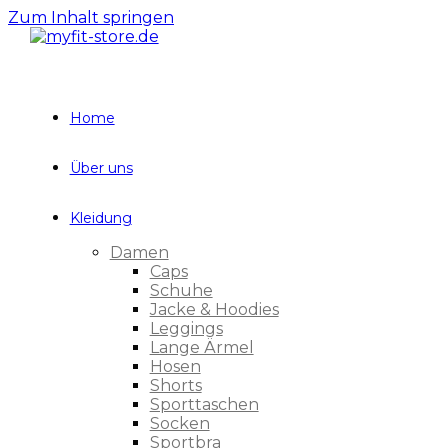
Zum Inhalt springen
Home
Über uns
Kleidung
Damen
Caps
Schuhe
Jacke & Hoodies
Leggings
Lange Ärmel
Hosen
Shorts
Sporttaschen
Socken
Sportbra