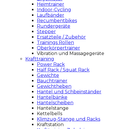
Heimtrainer
Indoor-Cycling
Laufbänder
Recumbentbikes
Rundergeräte
Stepper
Ersatzteile / Zubehör
Trainings Rollen
Oberkörpertrainer
Vibration und Massagegeräte
Krafttraining
Power Rack
Half Rack / Squat Rack
Gewichte
Bauchtrainer
Gewichtheben
Hantel und Schbeinständer
Hantelbänke
Hantelscheiben
Hantelstange
Kettelbells
Klimzug-Stange und Racks
Kraftstation