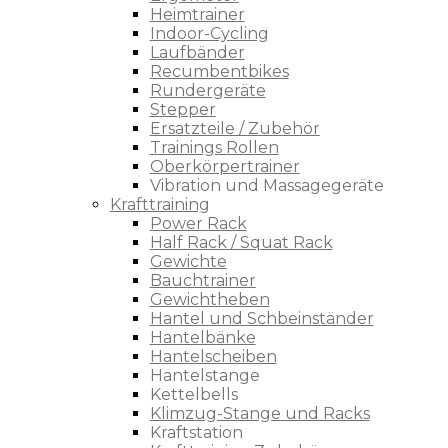
Heimtrainer
Indoor-Cycling
Laufbänder
Recumbentbikes
Rundergeräte
Stepper
Ersatzteile / Zubehör
Trainings Rollen
Oberkörpertrainer
Vibration und Massagegeräte
Krafttraining
Power Rack
Half Rack / Squat Rack
Gewichte
Bauchtrainer
Gewichtheben
Hantel und Schbeinständer
Hantelbänke
Hantelscheiben
Hantelstange
Kettelbells
Klimzug-Stange und Racks
Kraftstation