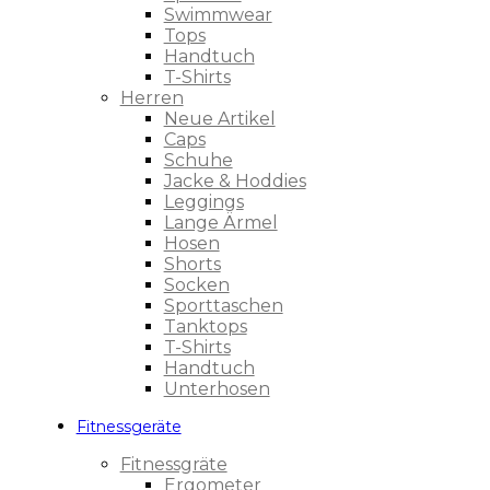
Swimmwear
Tops
Handtuch
T-Shirts
Herren
Neue Artikel
Caps
Schuhe
Jacke & Hoddies
Leggings
Lange Ärmel
Hosen
Shorts
Socken
Sporttaschen
Tanktops
T-Shirts
Handtuch
Unterhosen
Fitnessgeräte
Fitnessgräte
Ergometer