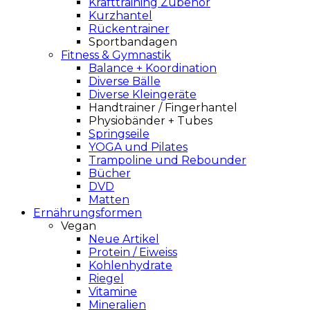
Krafttraining Zubehör
Kurzhantel
Rückentrainer
Sportbandagen
Fitness & Gymnastik
Balance + Koordination
Diverse Bälle
Diverse Kleingeräte
Handtrainer / Fingerhantel
Physiobänder + Tubes
Springseile
YOGA und Pilates
Trampoline und Rebounder
Bücher
DVD
Matten
Ernährungsformen
Vegan
Neue Artikel
Protein / Eiweiss
Kohlenhydrate
Riegel
Vitamine
Mineralien