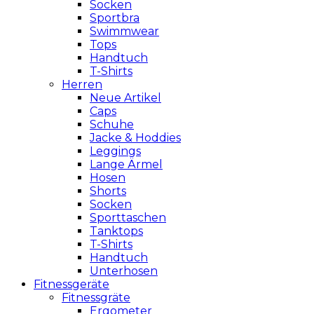
Socken
Sportbra
Swimmwear
Tops
Handtuch
T-Shirts
Herren
Neue Artikel
Caps
Schuhe
Jacke & Hoddies
Leggings
Lange Ärmel
Hosen
Shorts
Socken
Sporttaschen
Tanktops
T-Shirts
Handtuch
Unterhosen
Fitnessgeräte
Fitnessgräte
Ergometer