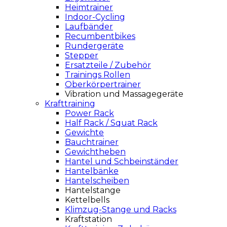
Heimtrainer
Indoor-Cycling
Laufbänder
Recumbentbikes
Rundergeräte
Stepper
Ersatzteile / Zubehör
Trainings Rollen
Oberkörpertrainer
Vibration und Massagegeräte
Krafttraining
Power Rack
Half Rack / Squat Rack
Gewichte
Bauchtrainer
Gewichtheben
Hantel und Schbeinständer
Hantelbänke
Hantelscheiben
Hantelstange
Kettelbells
Klimzug-Stange und Racks
Kraftstation