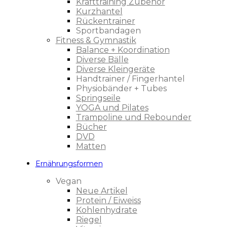
Krafttraining Zubehör
Kurzhantel
Rückentrainer
Sportbandagen
Fitness & Gymnastik
Balance + Koordination
Diverse Bälle
Diverse Kleingeräte
Handtrainer / Fingerhantel
Physiobänder + Tubes
Springseile
YOGA und Pilates
Trampoline und Rebounder
Bücher
DVD
Matten
Ernährungsformen
Vegan
Neue Artikel
Protein / Eiweiss
Kohlenhydrate
Riegel