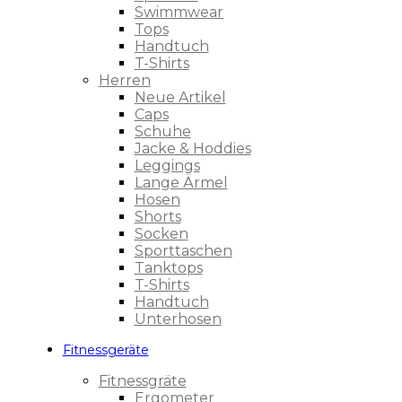
Swimmwear
Tops
Handtuch
T-Shirts
Herren
Neue Artikel
Caps
Schuhe
Jacke & Hoddies
Leggings
Lange Ärmel
Hosen
Shorts
Socken
Sporttaschen
Tanktops
T-Shirts
Handtuch
Unterhosen
Fitnessgeräte
Fitnessgräte
Ergometer