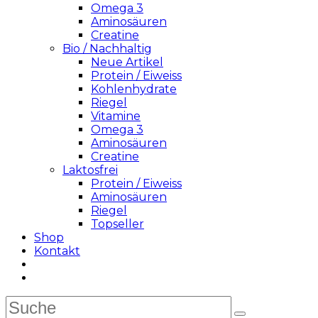
Omega 3
Aminosäuren
Creatine
Bio / Nachhaltig
Neue Artikel
Protein / Eiweiss
Kohlenhydrate
Riegel
Vitamine
Omega 3
Aminosäuren
Creatine
Laktosfrei
Protein / Eiweiss
Aminosäuren
Riegel
Topseller
Shop
Kontakt