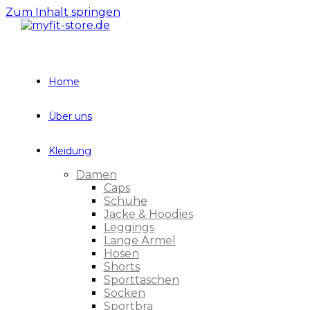
Zum Inhalt springen
Home
Über uns
Kleidung
Damen
Caps
Schuhe
Jacke & Hoodies
Leggings
Lange Ärmel
Hosen
Shorts
Sporttaschen
Socken
Sportbra