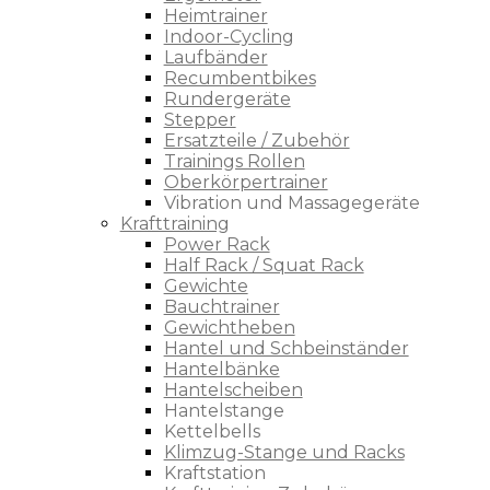
Heimtrainer
Indoor-Cycling
Laufbänder
Recumbentbikes
Rundergeräte
Stepper
Ersatzteile / Zubehör
Trainings Rollen
Oberkörpertrainer
Vibration und Massagegeräte
Krafttraining
Power Rack
Half Rack / Squat Rack
Gewichte
Bauchtrainer
Gewichtheben
Hantel und Schbeinständer
Hantelbänke
Hantelscheiben
Hantelstange
Kettelbells
Klimzug-Stange und Racks
Kraftstation