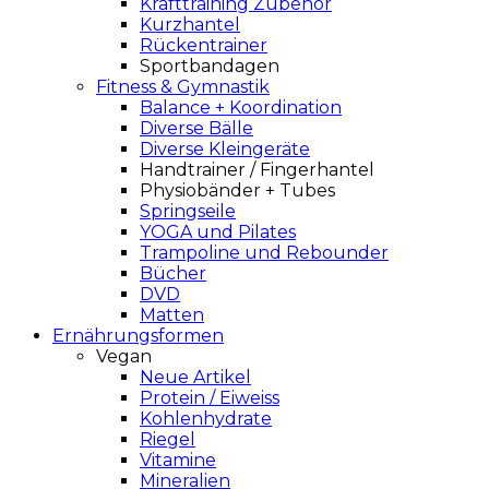
Krafttraining Zubehör
Kurzhantel
Rückentrainer
Sportbandagen
Fitness & Gymnastik
Balance + Koordination
Diverse Bälle
Diverse Kleingeräte
Handtrainer / Fingerhantel
Physiobänder + Tubes
Springseile
YOGA und Pilates
Trampoline und Rebounder
Bücher
DVD
Matten
Ernährungsformen
Vegan
Neue Artikel
Protein / Eiweiss
Kohlenhydrate
Riegel
Vitamine
Mineralien