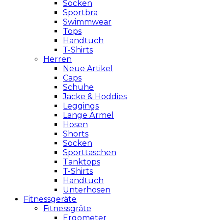
Socken
Sportbra
Swimmwear
Tops
Handtuch
T-Shirts
Herren
Neue Artikel
Caps
Schuhe
Jacke & Hoddies
Leggings
Lange Ärmel
Hosen
Shorts
Socken
Sporttaschen
Tanktops
T-Shirts
Handtuch
Unterhosen
Fitnessgeräte
Fitnessgräte
Ergometer