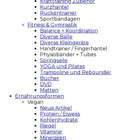
Krafttraining Zubehör
Kurzhantel
Rückentrainer
Sportbandagen
Fitness & Gymnastik
Balance + Koordination
Diverse Bälle
Diverse Kleingeräte
Handtrainer / Fingerhantel
Physiobänder + Tubes
Springseile
YOGA und Pilates
Trampoline und Rebounder
Bücher
DVD
Matten
Ernährungsformen
Vegan
Neue Artikel
Protein / Eiweiss
Kohlenhydrate
Riegel
Vitamine
Mineralien