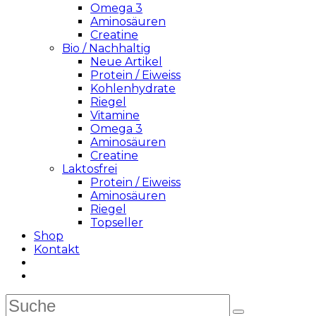
Omega 3
Aminosäuren
Creatine
Bio / Nachhaltig
Neue Artikel
Protein / Eiweiss
Kohlenhydrate
Riegel
Vitamine
Omega 3
Aminosäuren
Creatine
Laktosfrei
Protein / Eiweiss
Aminosäuren
Riegel
Topseller
Shop
Kontakt