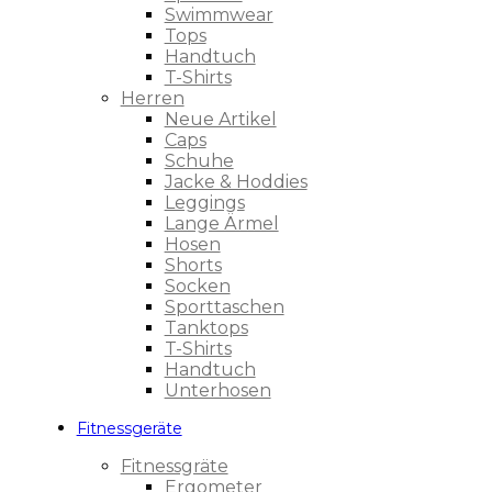
Swimmwear
Tops
Handtuch
T-Shirts
Herren
Neue Artikel
Caps
Schuhe
Jacke & Hoddies
Leggings
Lange Ärmel
Hosen
Shorts
Socken
Sporttaschen
Tanktops
T-Shirts
Handtuch
Unterhosen
Fitnessgeräte
Fitnessgräte
Ergometer