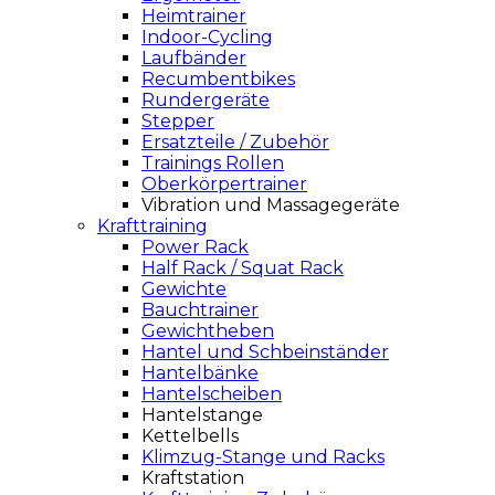
Heimtrainer
Indoor-Cycling
Laufbänder
Recumbentbikes
Rundergeräte
Stepper
Ersatzteile / Zubehör
Trainings Rollen
Oberkörpertrainer
Vibration und Massagegeräte
Krafttraining
Power Rack
Half Rack / Squat Rack
Gewichte
Bauchtrainer
Gewichtheben
Hantel und Schbeinständer
Hantelbänke
Hantelscheiben
Hantelstange
Kettelbells
Klimzug-Stange und Racks
Kraftstation