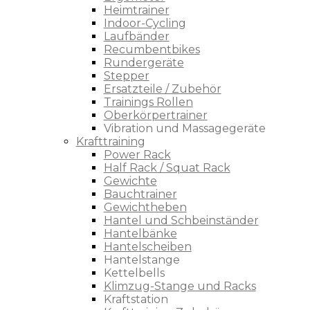
Heimtrainer
Indoor-Cycling
Laufbänder
Recumbentbikes
Rundergeräte
Stepper
Ersatzteile / Zubehör
Trainings Rollen
Oberkörpertrainer
Vibration und Massagegeräte
Krafttraining
Power Rack
Half Rack / Squat Rack
Gewichte
Bauchtrainer
Gewichtheben
Hantel und Schbeinständer
Hantelbänke
Hantelscheiben
Hantelstange
Kettelbells
Klimzug-Stange und Racks
Kraftstation