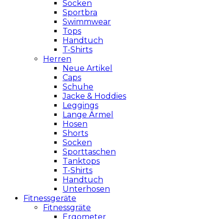
Socken
Sportbra
Swimmwear
Tops
Handtuch
T-Shirts
Herren
Neue Artikel
Caps
Schuhe
Jacke & Hoddies
Leggings
Lange Ärmel
Hosen
Shorts
Socken
Sporttaschen
Tanktops
T-Shirts
Handtuch
Unterhosen
Fitnessgeräte
Fitnessgräte
Ergometer