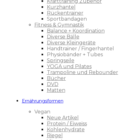
Krafttraining Zubehör
Kurzhantel
Rückentrainer
Sportbandagen
Fitness & Gymnastik
Balance + Koordination
Diverse Bälle
Diverse Kleingeräte
Handtrainer / Fingerhantel
Physiobänder + Tubes
Springseile
YOGA und Pilates
Trampoline und Rebounder
Bücher
DVD
Matten
Ernährungsformen
Vegan
Neue Artikel
Protein / Eiweiss
Kohlenhydrate
Riegel