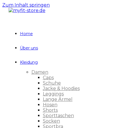
Zum Inhalt springen
Home
Über uns
Kleidung
Damen
Caps
Schuhe
Jacke & Hoodies
Leggings
Lange Ärmel
Hosen
Shorts
Sporttaschen
Socken
Sportbra