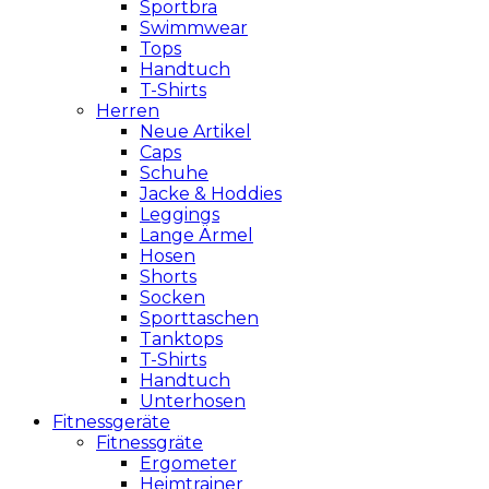
Sportbra
Swimmwear
Tops
Handtuch
T-Shirts
Herren
Neue Artikel
Caps
Schuhe
Jacke & Hoddies
Leggings
Lange Ärmel
Hosen
Shorts
Socken
Sporttaschen
Tanktops
T-Shirts
Handtuch
Unterhosen
Fitnessgeräte
Fitnessgräte
Ergometer
Heimtrainer