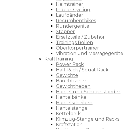
Heimtrainer
Indoor-Cycling
Laufbänder
Recumbentbikes
Rundergeräte
Stepper
Ersatzteile / Zubehör
Trainings Rollen
Oberkörpertrainer
Vibration und Massagegeräte
Krafttraining
Power Rack
Half Rack / Squat Rack
Gewichte
Bauchtrainer
Gewichtheben
Hantel und Schbeinständer
Hantelbänke
Hantelscheiben
Hantelstange
Kettelbells
Klimzug-Stange und Racks
Kraftstation