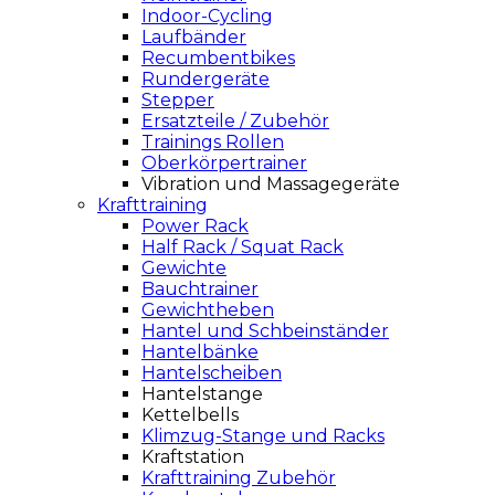
Indoor-Cycling
Laufbänder
Recumbentbikes
Rundergeräte
Stepper
Ersatzteile / Zubehör
Trainings Rollen
Oberkörpertrainer
Vibration und Massagegeräte
Krafttraining
Power Rack
Half Rack / Squat Rack
Gewichte
Bauchtrainer
Gewichtheben
Hantel und Schbeinständer
Hantelbänke
Hantelscheiben
Hantelstange
Kettelbells
Klimzug-Stange und Racks
Kraftstation
Krafttraining Zubehör