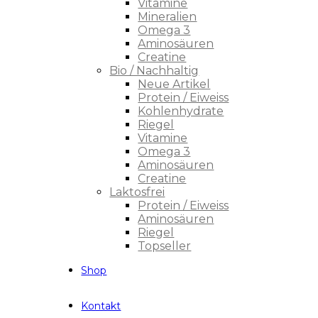
Vitamine
Mineralien
Omega 3
Aminosäuren
Creatine
Bio / Nachhaltig
Neue Artikel
Protein / Eiweiss
Kohlenhydrate
Riegel
Vitamine
Omega 3
Aminosäuren
Creatine
Laktosfrei
Protein / Eiweiss
Aminosäuren
Riegel
Topseller
Shop
Kontakt