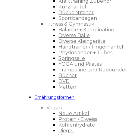
Krafttraining Zubehör
Kurzhantel
Rückentrainer
Sportbandagen
Fitness & Gymnastik
Balance + Koordination
Diverse Bälle
Diverse Kleingeräte
Handtrainer / Fingerhantel
Physiobänder + Tubes
Springseile
YOGA und Pilates
Trampoline und Rebounder
Bücher
DVD
Matten
Ernährungsformen
Vegan
Neue Artikel
Protein / Eiweiss
Kohlenhydrate
Riegel