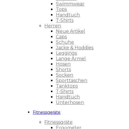
Swimmwear
Tops
Handtuch
T-Shirts
Herren
Neue Artikel
Caps
Schuhe
Jacke & Hoddies
Leggings
Lange Ärmel
Hosen
Shorts
Socken
Sporttaschen
Tanktops
T-Shirts
Handtuch
Unterhosen
Fitnessgeräte
Fitnessgräte
Ergometer