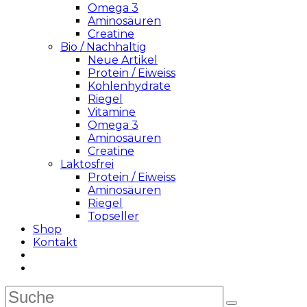
Omega 3
Aminosäuren
Creatine
Bio / Nachhaltig
Neue Artikel
Protein / Eiweiss
Kohlenhydrate
Riegel
Vitamine
Omega 3
Aminosäuren
Creatine
Laktosfrei
Protein / Eiweiss
Aminosäuren
Riegel
Topseller
Shop
Kontakt