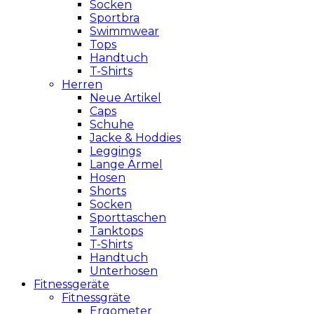
Socken
Sportbra
Swimmwear
Tops
Handtuch
T-Shirts
Herren
Neue Artikel
Caps
Schuhe
Jacke & Hoddies
Leggings
Lange Ärmel
Hosen
Shorts
Socken
Sporttaschen
Tanktops
T-Shirts
Handtuch
Unterhosen
Fitnessgeräte
Fitnessgräte
Ergometer