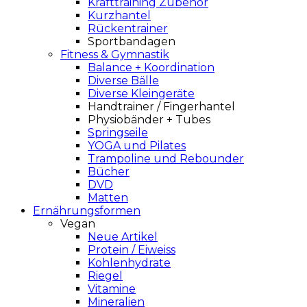
Krafttraining Zubehör
Kurzhantel
Rückentrainer
Sportbandagen
Fitness & Gymnastik
Balance + Koordination
Diverse Bälle
Diverse Kleingeräte
Handtrainer / Fingerhantel
Physiobänder + Tubes
Springseile
YOGA und Pilates
Trampoline und Rebounder
Bücher
DVD
Matten
Ernährungsformen
Vegan
Neue Artikel
Protein / Eiweiss
Kohlenhydrate
Riegel
Vitamine
Mineralien