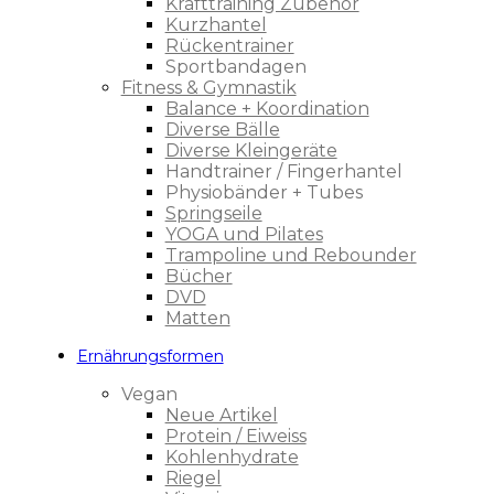
Krafttraining Zubehör
Kurzhantel
Rückentrainer
Sportbandagen
Fitness & Gymnastik
Balance + Koordination
Diverse Bälle
Diverse Kleingeräte
Handtrainer / Fingerhantel
Physiobänder + Tubes
Springseile
YOGA und Pilates
Trampoline und Rebounder
Bücher
DVD
Matten
Ernährungsformen
Vegan
Neue Artikel
Protein / Eiweiss
Kohlenhydrate
Riegel