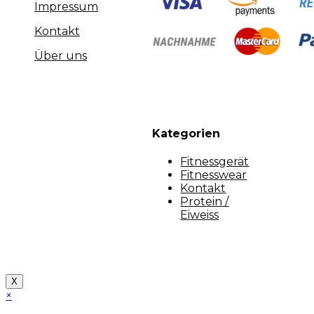
Impressum
Kontakt
Über uns
Kategorien
Fitnessgerät
Fitnesswear
Kontakt
Protein /
Eiweiss
Copyright [myfit-store] - Made by Kunga
X
×