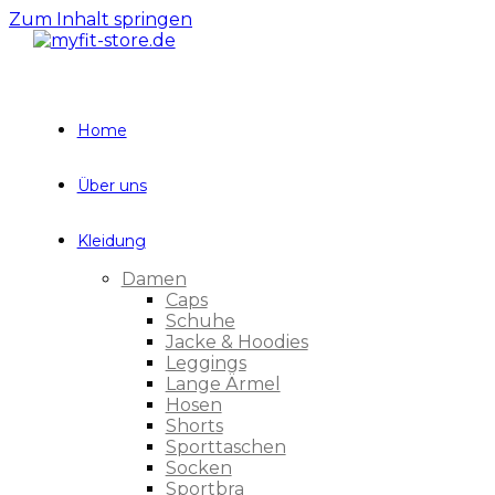
Zum Inhalt springen
Home
Über uns
Kleidung
Damen
Caps
Schuhe
Jacke & Hoodies
Leggings
Lange Ärmel
Hosen
Shorts
Sporttaschen
Socken
Sportbra