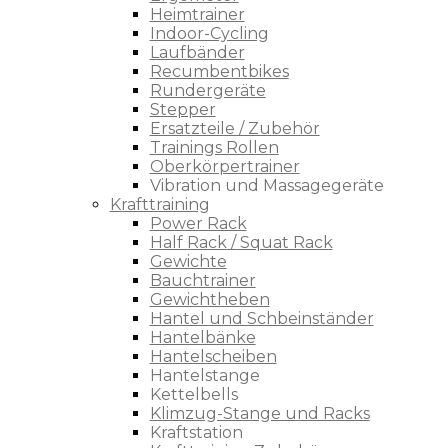
Heimtrainer
Indoor-Cycling
Laufbänder
Recumbentbikes
Rundergeräte
Stepper
Ersatzteile / Zubehör
Trainings Rollen
Oberkörpertrainer
Vibration und Massagegeräte
Krafttraining
Power Rack
Half Rack / Squat Rack
Gewichte
Bauchtrainer
Gewichtheben
Hantel und Schbeinständer
Hantelbänke
Hantelscheiben
Hantelstange
Kettelbells
Klimzug-Stange und Racks
Kraftstation