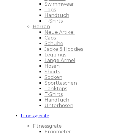
Swimmwear
Tops
Handtuch
T-Shirts
Herren
Neue Artikel
Caps
Schuhe
Jacke & Hoddies
Leggings
Lange Ärmel
Hosen
Shorts
Socken
Sporttaschen
Tanktops
T-Shirts
Handtuch
Unterhosen
Fitnessgeräte
Fitnessgräte
Ergometer