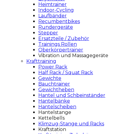
Heimtrainer
Indoor-Cycling
Laufbänder
Recumbentbikes
Rundergeräte
Stepper
Ersatzteile / Zubehör
Trainings Rollen
Oberkörpertrainer
Vibration und Massagegeräte
Krafttraining
Power Rack
Half Rack / Squat Rack
Gewichte
Bauchtrainer
Gewichtheben
Hantel und Schbeinständer
Hantelbänke
Hantelscheiben
Hantelstange
Kettelbells
Klimzug-Stange und Racks
Kraftstation