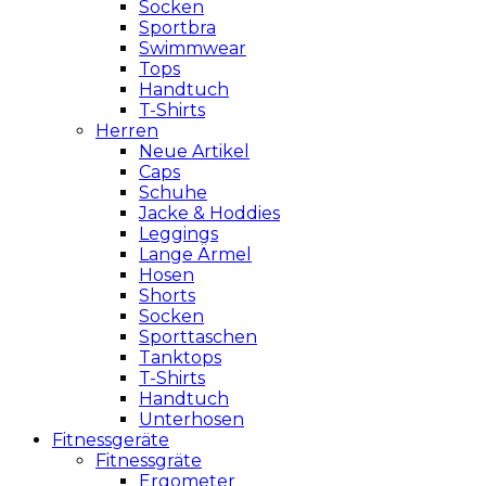
Socken
Sportbra
Swimmwear
Tops
Handtuch
T-Shirts
Herren
Neue Artikel
Caps
Schuhe
Jacke & Hoddies
Leggings
Lange Ärmel
Hosen
Shorts
Socken
Sporttaschen
Tanktops
T-Shirts
Handtuch
Unterhosen
Fitnessgeräte
Fitnessgräte
Ergometer