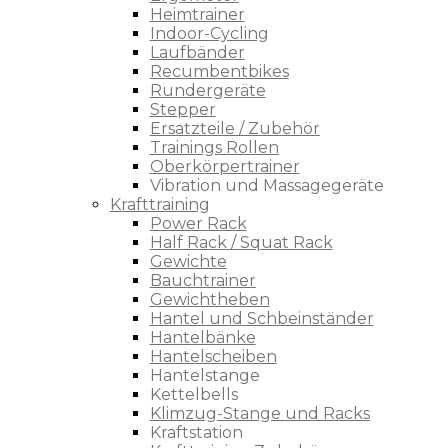
Heimtrainer
Indoor-Cycling
Laufbänder
Recumbentbikes
Rundergeräte
Stepper
Ersatzteile / Zubehör
Trainings Rollen
Oberkörpertrainer
Vibration und Massagegeräte
Krafttraining
Power Rack
Half Rack / Squat Rack
Gewichte
Bauchtrainer
Gewichtheben
Hantel und Schbeinständer
Hantelbänke
Hantelscheiben
Hantelstange
Kettelbells
Klimzug-Stange und Racks
Kraftstation