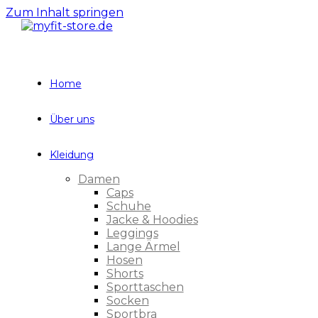
Zum Inhalt springen
Home
Über uns
Kleidung
Damen
Caps
Schuhe
Jacke & Hoodies
Leggings
Lange Ärmel
Hosen
Shorts
Sporttaschen
Socken
Sportbra