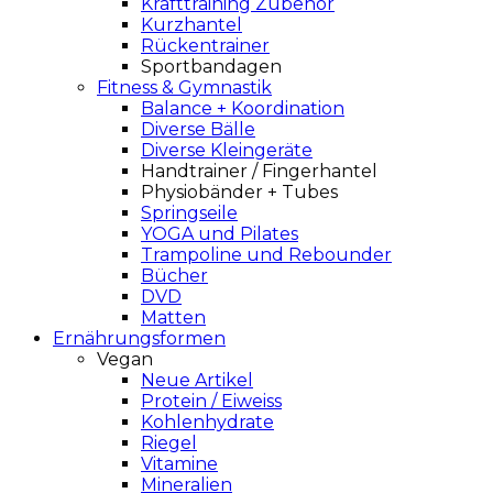
Krafttraining Zubehör
Kurzhantel
Rückentrainer
Sportbandagen
Fitness & Gymnastik
Balance + Koordination
Diverse Bälle
Diverse Kleingeräte
Handtrainer / Fingerhantel
Physiobänder + Tubes
Springseile
YOGA und Pilates
Trampoline und Rebounder
Bücher
DVD
Matten
Ernährungsformen
Vegan
Neue Artikel
Protein / Eiweiss
Kohlenhydrate
Riegel
Vitamine
Mineralien