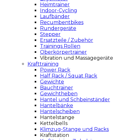
Heimtrainer
Indoor-Cycling
Laufbänder
Recumbentbikes
Rundergeräte
Stepper
Ersatzteile / Zubehör
Trainings Rollen
Oberkörpertrainer
Vibration und Massagegeräte
Krafttraining
Power Rack
Half Rack / Squat Rack
Gewichte
Bauchtrainer
Gewichtheben
Hantel und Schbeinständer
Hantelbänke
Hantelscheiben
Hantelstange
Kettelbells
Klimzug-Stange und Racks
Kraftstation