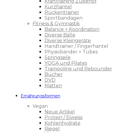
Krafttraining Zubehör
Kurzhantel
Rückentrainer
Sportbandagen
Fitness & Gymnastik
Balance + Koordination
Diverse Bälle
Diverse Kleingeräte
Handtrainer / Fingerhantel
Physiobänder + Tubes
Springseile
YOGA und Pilates
Trampoline und Rebounder
Bücher
DVD
Matten
Ernährungsformen
Vegan
Neue Artikel
Protein / Eiweiss
Kohlenhydrate
Riegel