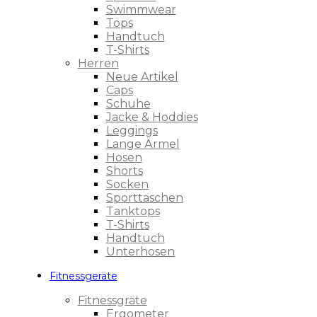
Swimmwear
Tops
Handtuch
T-Shirts
Herren
Neue Artikel
Caps
Schuhe
Jacke & Hoddies
Leggings
Lange Ärmel
Hosen
Shorts
Socken
Sporttaschen
Tanktops
T-Shirts
Handtuch
Unterhosen
Fitnessgeräte
Fitnessgräte
Ergometer