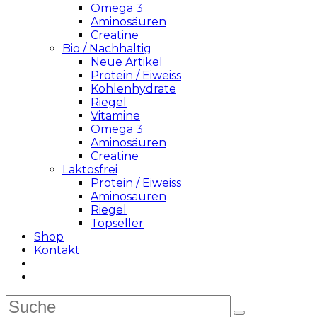
Omega 3
Aminosäuren
Creatine
Bio / Nachhaltig
Neue Artikel
Protein / Eiweiss
Kohlenhydrate
Riegel
Vitamine
Omega 3
Aminosäuren
Creatine
Laktosfrei
Protein / Eiweiss
Aminosäuren
Riegel
Topseller
Shop
Kontakt