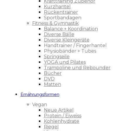
Krafttraining Zubehör
Kurzhantel
Rückentrainer
Sportbandagen
Fitness & Gymnastik
Balance + Koordination
Diverse Bälle
Diverse Kleingeräte
Handtrainer / Fingerhantel
Physiobänder + Tubes
Springseile
YOGA und Pilates
Trampoline und Rebounder
Bücher
DVD
Matten
Ernährungsformen
Vegan
Neue Artikel
Protein / Eiweiss
Kohlenhydrate
Riegel