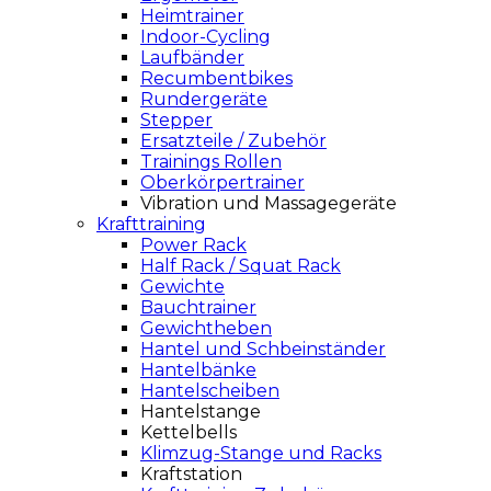
Heimtrainer
Indoor-Cycling
Laufbänder
Recumbentbikes
Rundergeräte
Stepper
Ersatzteile / Zubehör
Trainings Rollen
Oberkörpertrainer
Vibration und Massagegeräte
Krafttraining
Power Rack
Half Rack / Squat Rack
Gewichte
Bauchtrainer
Gewichtheben
Hantel und Schbeinständer
Hantelbänke
Hantelscheiben
Hantelstange
Kettelbells
Klimzug-Stange und Racks
Kraftstation