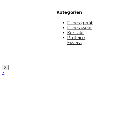
Kategorien
Fitnessgerät
Fitnesswear
Kontakt
Protein /
Eiweiss
Copyright [myfit-store] - Made by Kunga
X
×
Close
this
module