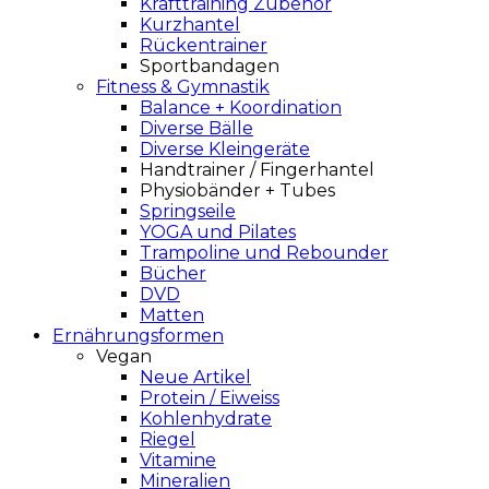
Krafttraining Zubehör
Kurzhantel
Rückentrainer
Sportbandagen
Fitness & Gymnastik
Balance + Koordination
Diverse Bälle
Diverse Kleingeräte
Handtrainer / Fingerhantel
Physiobänder + Tubes
Springseile
YOGA und Pilates
Trampoline und Rebounder
Bücher
DVD
Matten
Ernährungsformen
Vegan
Neue Artikel
Protein / Eiweiss
Kohlenhydrate
Riegel
Vitamine
Mineralien