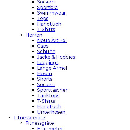
Socken
Sportbra
Swimmwear
Tops
Handtuch
T-Shirts
Herren
Neue Artikel
Caps
Schuhe
Jacke & Hoddies
Leggings
Lange Ärmel
Hosen
Shorts
Socken
Sporttaschen
Tanktops
T-Shirts
Handtuch
Unterhosen
Fitnessgeräte
Fitnessgräte
Ergometer