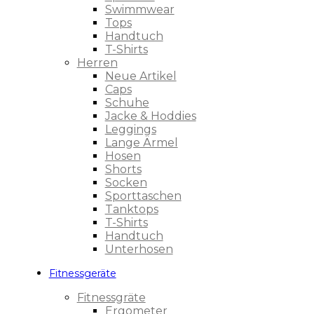
Swimmwear
Tops
Handtuch
T-Shirts
Herren
Neue Artikel
Caps
Schuhe
Jacke & Hoddies
Leggings
Lange Ärmel
Hosen
Shorts
Socken
Sporttaschen
Tanktops
T-Shirts
Handtuch
Unterhosen
Fitnessgeräte
Fitnessgräte
Ergometer