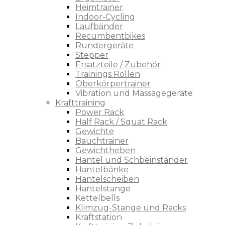
Heimtrainer
Indoor-Cycling
Laufbänder
Recumbentbikes
Rundergeräte
Stepper
Ersatzteile / Zubehör
Trainings Rollen
Oberkörpertrainer
Vibration und Massagegeräte
Krafttraining
Power Rack
Half Rack / Squat Rack
Gewichte
Bauchtrainer
Gewichtheben
Hantel und Schbeinständer
Hantelbänke
Hantelscheiben
Hantelstange
Kettelbells
Klimzug-Stange und Racks
Kraftstation