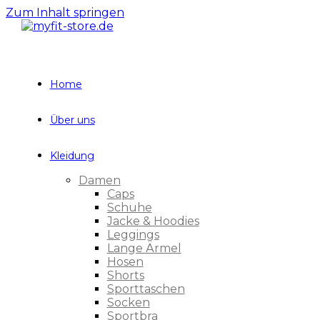
Zum Inhalt springen
Home
Über uns
Kleidung
Damen
Caps
Schuhe
Jacke & Hoodies
Leggings
Lange Ärmel
Hosen
Shorts
Sporttaschen
Socken
Sportbra