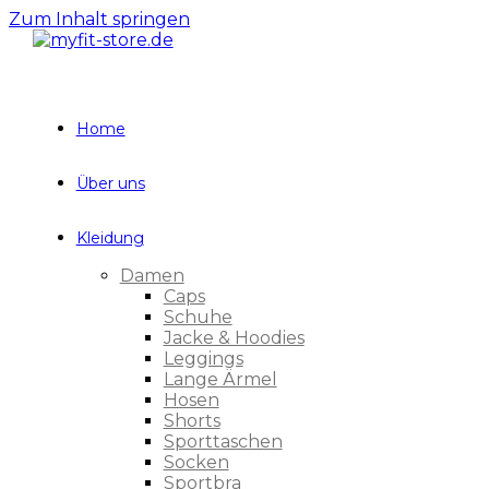
Zum Inhalt springen
Home
Über uns
Kleidung
Damen
Caps
Schuhe
Jacke & Hoodies
Leggings
Lange Ärmel
Hosen
Shorts
Sporttaschen
Socken
Sportbra