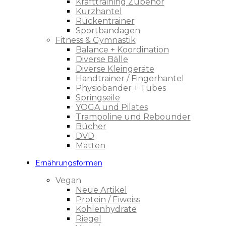
Krafttraining Zubehör
Kurzhantel
Rückentrainer
Sportbandagen
Fitness & Gymnastik
Balance + Koordination
Diverse Bälle
Diverse Kleingeräte
Handtrainer / Fingerhantel
Physiobänder + Tubes
Springseile
YOGA und Pilates
Trampoline und Rebounder
Bücher
DVD
Matten
Ernährungsformen
Vegan
Neue Artikel
Protein / Eiweiss
Kohlenhydrate
Riegel