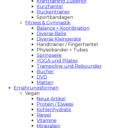
Krafttraining Zubehör
Kurzhantel
Rückentrainer
Sportbandagen
Fitness & Gymnastik
Balance + Koordination
Diverse Bälle
Diverse Kleingeräte
Handtrainer / Fingerhantel
Physiobänder + Tubes
Springseile
YOGA und Pilates
Trampoline und Rebounder
Bücher
DVD
Matten
Ernährungsformen
Vegan
Neue Artikel
Protein / Eiweiss
Kohlenhydrate
Riegel
Vitamine
Mineralien