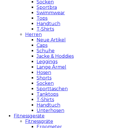
Socken
Sportbra
Swimmwear
Tops
Handtuch
T-Shirts
Herren
Neue Artikel
Caps
Schuhe
Jacke & Hoddies
Leggings
Lange Ärmel
Hosen
Shorts
Socken
Sporttaschen
Tanktops
T-Shirts
Handtuch
Unterhosen
Fitnessgeräte
Fitnessgräte
Ergometer