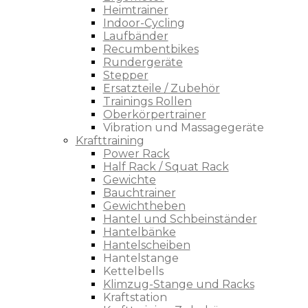
Heimtrainer
Indoor-Cycling
Laufbänder
Recumbentbikes
Rundergeräte
Stepper
Ersatzteile / Zubehör
Trainings Rollen
Oberkörpertrainer
Vibration und Massagegeräte
Krafttraining
Power Rack
Half Rack / Squat Rack
Gewichte
Bauchtrainer
Gewichtheben
Hantel und Schbeinständer
Hantelbänke
Hantelscheiben
Hantelstange
Kettelbells
Klimzug-Stange und Racks
Kraftstation