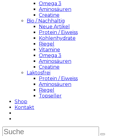
Omega 3
Aminosäuren
Creatine
Bio / Nachhaltig
Neue Artikel
Protein / Eiweiss
Kohlenhydrate
Riegel
Vitamine
Omega 3
Aminosäuren
Creatine
Laktosfrei
Protein / Eiweiss
Aminosäuren
Riegel
Topseller
Shop
Kontakt