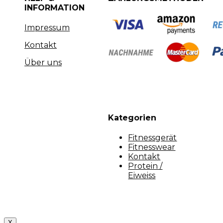
INFORMATION
Impressum
Kontakt
Über uns
Kategorien
Fitnessgerät
Fitnesswear
Kontakt
Protein /
Eiweiss
Copyright [myfit-store] - Made by Kunga
X