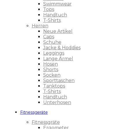
Swimmwear
Tops
Handtuch
T-Shirts
Herren
Neue Artikel
Caps
Schuhe
Jacke & Hoddies
Leggings
Lange Ärmel
Hosen
Shorts
Socken
Sporttaschen
Tanktops
T-Shirts
Handtuch
Unterhosen
Fitnessgeräte
Fitnessgräte
Ergometer