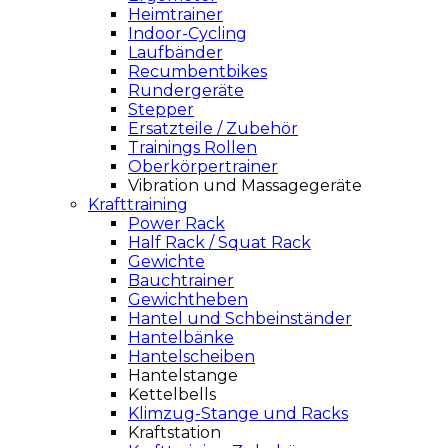
Heimtrainer
Indoor-Cycling
Laufbänder
Recumbentbikes
Rundergeräte
Stepper
Ersatzteile / Zubehör
Trainings Rollen
Oberkörpertrainer
Vibration und Massagegeräte
Krafttraining
Power Rack
Half Rack / Squat Rack
Gewichte
Bauchtrainer
Gewichtheben
Hantel und Schbeinständer
Hantelbänke
Hantelscheiben
Hantelstange
Kettelbells
Klimzug-Stange und Racks
Kraftstation