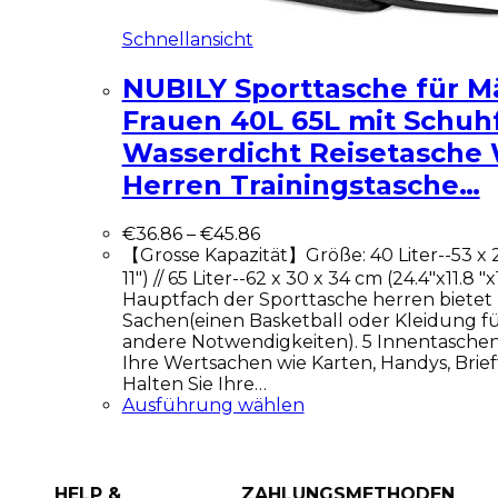
Schnellansicht
NUBILY Sporttasche für 
Frauen 40L 65L mit Schuh
Wasserdicht Reisetasche
Herren Trainingstasche…
€
36.86
–
€
45.86
【Grosse Kapazität】Größe: 40 Liter--53 x 27
11") // 65 Liter--62 x 30 x 34 cm (24.4"x11.8 "x
Hauptfach der Sporttasche herren bietet P
Sachen(einen Basketball oder Kleidung f
andere Notwendigkeiten). 5 Innentaschen
Ihre Wertsachen wie Karten, Handys, Brie
Halten Sie Ihre…
Ausführung wählen
HELP &
ZAHLUNGSMETHODEN