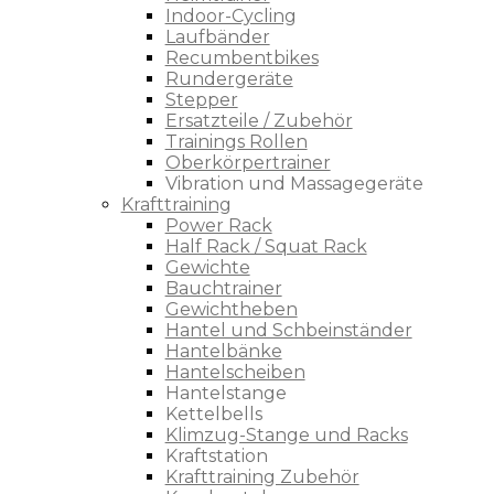
Indoor-Cycling
Laufbänder
Recumbentbikes
Rundergeräte
Stepper
Ersatzteile / Zubehör
Trainings Rollen
Oberkörpertrainer
Vibration und Massagegeräte
Krafttraining
Power Rack
Half Rack / Squat Rack
Gewichte
Bauchtrainer
Gewichtheben
Hantel und Schbeinständer
Hantelbänke
Hantelscheiben
Hantelstange
Kettelbells
Klimzug-Stange und Racks
Kraftstation
Krafttraining Zubehör