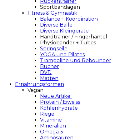
Rückentrainer
Sportbandagen
Fitness & Gymnastik
Balance + Koordination
Diverse Bälle
Diverse Kleingeräte
Handtrainer / Fingerhantel
Physiobänder + Tubes
Springseile
YOGA und Pilates
Trampoline und Rebounder
Bücher
DVD
Matten
Ernährungsformen
Vegan
Neue Artikel
Protein / Eiweiss
Kohlenhydrate
Riegel
Vitamine
Mineralien
Omega 3
Aminosäuren