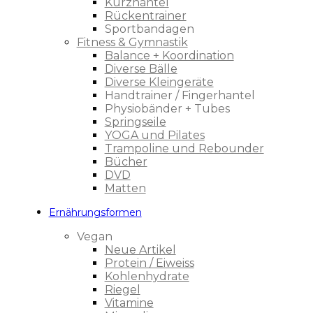
Kurzhantel
Rückentrainer
Sportbandagen
Fitness & Gymnastik
Balance + Koordination
Diverse Bälle
Diverse Kleingeräte
Handtrainer / Fingerhantel
Physiobänder + Tubes
Springseile
YOGA und Pilates
Trampoline und Rebounder
Bücher
DVD
Matten
Ernährungsformen
Vegan
Neue Artikel
Protein / Eiweiss
Kohlenhydrate
Riegel
Vitamine