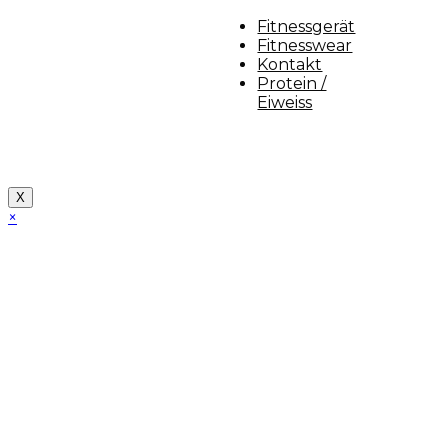
Fitnessgerät
Fitnesswear
Kontakt
Protein /
Eiweiss
Copyright [myfit-store] - Made by Kunga
X
×
Close
this
module
Demo Website!