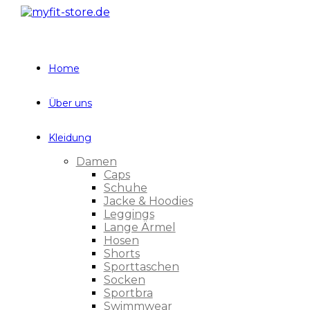
Zum
Inhalt
springen
Home
Über uns
Kleidung
Damen
Caps
Schuhe
Jacke & Hoodies
Leggings
Lange Ärmel
Hosen
Shorts
Sporttaschen
Socken
Sportbra
Swimmwear