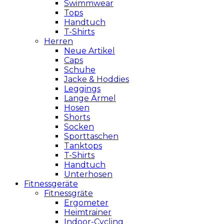
Swimmwear
Tops
Handtuch
T-Shirts
Herren
Neue Artikel
Caps
Schuhe
Jacke & Hoddies
Leggings
Lange Ärmel
Hosen
Shorts
Socken
Sporttaschen
Tanktops
T-Shirts
Handtuch
Unterhosen
Fitnessgeräte
Fitnessgräte
Ergometer
Heimtrainer
Indoor-Cycling