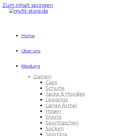
Zum Inhalt springen
Home
Über uns
Kleidung
Damen
Caps
Schuhe
Jacke & Hoodies
Leggings
Lange Ärmel
Hosen
Shorts
Sporttaschen
Socken
Sportbra