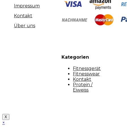
Impressum
Kontakt
Über uns
Kategorien
Fitnessgerät
Fitnesswear
Kontakt
Protein /
Eiweiss
Copyright [myfit-store] - Made by Kunga
X
×