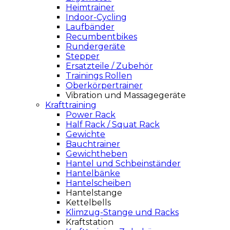
Heimtrainer
Indoor-Cycling
Laufbänder
Recumbentbikes
Rundergeräte
Stepper
Ersatzteile / Zubehör
Trainings Rollen
Oberkörpertrainer
Vibration und Massagegeräte
Krafttraining
Power Rack
Half Rack / Squat Rack
Gewichte
Bauchtrainer
Gewichtheben
Hantel und Schbeinständer
Hantelbänke
Hantelscheiben
Hantelstange
Kettelbells
Klimzug-Stange und Racks
Kraftstation