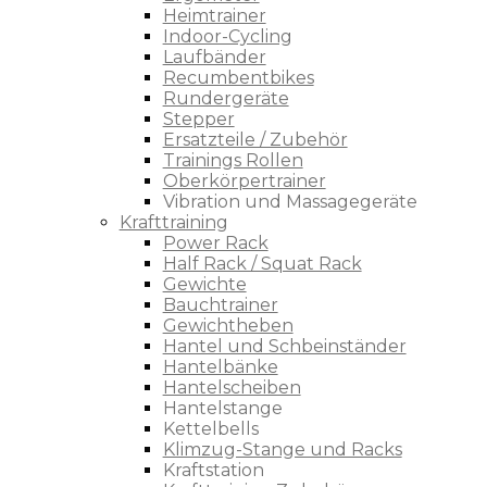
Heimtrainer
Indoor-Cycling
Laufbänder
Recumbentbikes
Rundergeräte
Stepper
Ersatzteile / Zubehör
Trainings Rollen
Oberkörpertrainer
Vibration und Massagegeräte
Krafttraining
Power Rack
Half Rack / Squat Rack
Gewichte
Bauchtrainer
Gewichtheben
Hantel und Schbeinständer
Hantelbänke
Hantelscheiben
Hantelstange
Kettelbells
Klimzug-Stange und Racks
Kraftstation