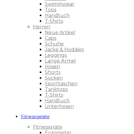
Swimmwear
Tops
Handtuch
T-Shirts
Herren
Neue Artikel
Caps
Schuhe
Jacke & Hoddies
Leggings
Lange Ärmel
Hosen
Shorts
Socken
Sporttaschen
Tanktops
T-Shirts
Handtuch
Unterhosen
Fitnessgeräte
Fitnessgräte
Ergometer