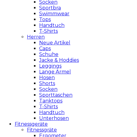
Socken
Sportbra
Swimmwear
Tops
Handtuch
T-Shirts
Herren
Neue Artikel
Caps
Schuhe
Jacke & Hoddies
Leggings
Lange Ärmel
Hosen
Shorts
Socken
Sporttaschen
Tanktops
T-Shirts
Handtuch
Unterhosen
Fitnessgeräte
Fitnessgräte
Ergometer