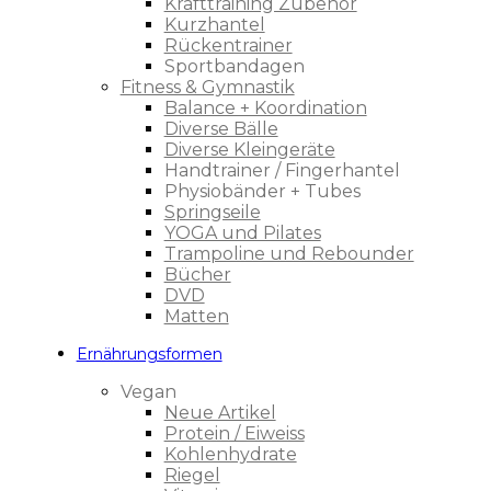
Krafttraining Zubehör
Kurzhantel
Rückentrainer
Sportbandagen
Fitness & Gymnastik
Balance + Koordination
Diverse Bälle
Diverse Kleingeräte
Handtrainer / Fingerhantel
Physiobänder + Tubes
Springseile
YOGA und Pilates
Trampoline und Rebounder
Bücher
DVD
Matten
Ernährungsformen
Vegan
Neue Artikel
Protein / Eiweiss
Kohlenhydrate
Riegel