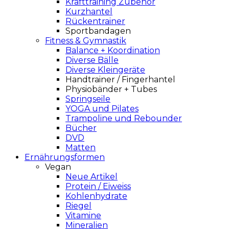
Krafttraining Zubehör
Kurzhantel
Rückentrainer
Sportbandagen
Fitness & Gymnastik
Balance + Koordination
Diverse Bälle
Diverse Kleingeräte
Handtrainer / Fingerhantel
Physiobänder + Tubes
Springseile
YOGA und Pilates
Trampoline und Rebounder
Bücher
DVD
Matten
Ernährungsformen
Vegan
Neue Artikel
Protein / Eiweiss
Kohlenhydrate
Riegel
Vitamine
Mineralien