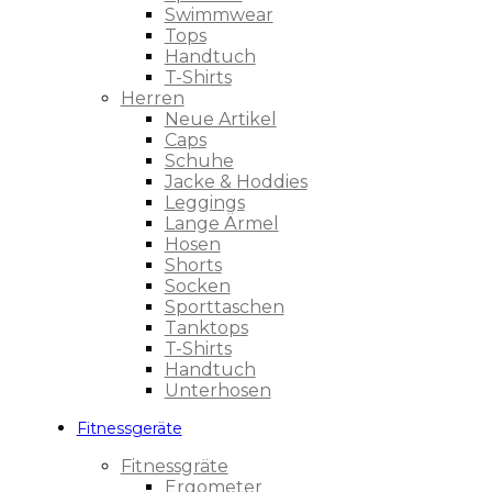
Swimmwear
Tops
Handtuch
T-Shirts
Herren
Neue Artikel
Caps
Schuhe
Jacke & Hoddies
Leggings
Lange Ärmel
Hosen
Shorts
Socken
Sporttaschen
Tanktops
T-Shirts
Handtuch
Unterhosen
Fitnessgeräte
Fitnessgräte
Ergometer