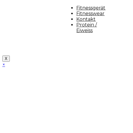
Fitnessgerät
Fitnesswear
Kontakt
Protein /
Eiweiss
Copyright [myfit-store] - Made by Kunga
X
×
Close
this
module
Demo Website!