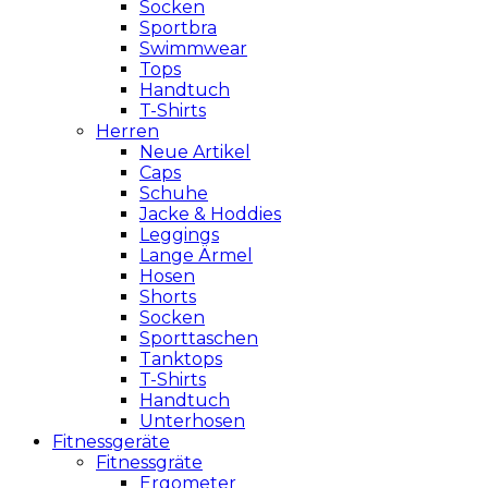
Socken
Sportbra
Swimmwear
Tops
Handtuch
T-Shirts
Herren
Neue Artikel
Caps
Schuhe
Jacke & Hoddies
Leggings
Lange Ärmel
Hosen
Shorts
Socken
Sporttaschen
Tanktops
T-Shirts
Handtuch
Unterhosen
Fitnessgeräte
Fitnessgräte
Ergometer