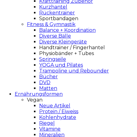
Krafttraining Zubehör
Kurzhantel
Rückentrainer
Sportbandagen
Fitness & Gymnastik
Balance + Koordination
Diverse Bälle
Diverse Kleingeräte
Handtrainer / Fingerhantel
Physiobänder + Tubes
Springseile
YOGA und Pilates
Trampoline und Rebounder
Bücher
DVD
Matten
Ernährungsformen
Vegan
Neue Artikel
Protein / Eiweiss
Kohlenhydrate
Riegel
Vitamine
Mineralien