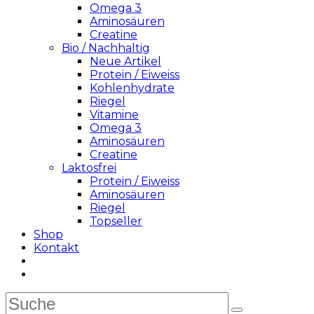
Omega 3
Aminosäuren
Creatine
Bio / Nachhaltig
Neue Artikel
Protein / Eiweiss
Kohlenhydrate
Riegel
Vitamine
Omega 3
Aminosäuren
Creatine
Laktosfrei
Protein / Eiweiss
Aminosäuren
Riegel
Topseller
Shop
Kontakt