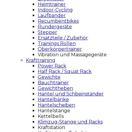
Heimtrainer
Indoor-Cycling
Laufbänder
Recumbentbikes
Rundergeräte
Stepper
Ersatzteile / Zubehör
Trainings Rollen
Oberkörpertrainer
Vibration und Massagegeräte
Krafttraining
Power Rack
Half Rack / Squat Rack
Gewichte
Bauchtrainer
Gewichtheben
Hantel und Schbeinständer
Hantelbänke
Hantelscheiben
Hantelstange
Kettelbells
Klimzug-Stange und Racks
Kraftstation