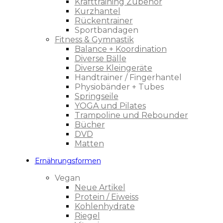
Krafttraining Zubehör
Kurzhantel
Rückentrainer
Sportbandagen
Fitness & Gymnastik
Balance + Koordination
Diverse Bälle
Diverse Kleingeräte
Handtrainer / Fingerhantel
Physiobänder + Tubes
Springseile
YOGA und Pilates
Trampoline und Rebounder
Bücher
DVD
Matten
Ernährungsformen
Vegan
Neue Artikel
Protein / Eiweiss
Kohlenhydrate
Riegel