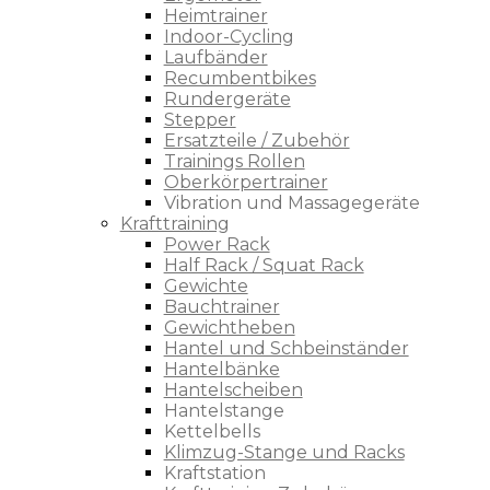
Heimtrainer
Indoor-Cycling
Laufbänder
Recumbentbikes
Rundergeräte
Stepper
Ersatzteile / Zubehör
Trainings Rollen
Oberkörpertrainer
Vibration und Massagegeräte
Krafttraining
Power Rack
Half Rack / Squat Rack
Gewichte
Bauchtrainer
Gewichtheben
Hantel und Schbeinständer
Hantelbänke
Hantelscheiben
Hantelstange
Kettelbells
Klimzug-Stange und Racks
Kraftstation