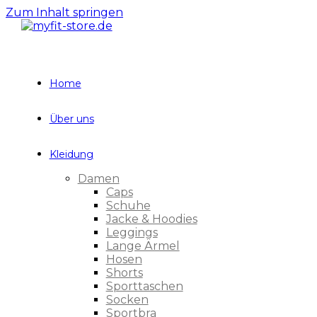
Zum Inhalt springen
Home
Über uns
Kleidung
Damen
Caps
Schuhe
Jacke & Hoodies
Leggings
Lange Ärmel
Hosen
Shorts
Sporttaschen
Socken
Sportbra