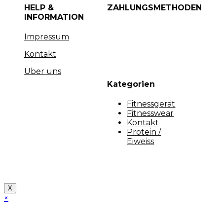
HELP &
ZAHLUNGSMETHODEN
INFORMATION
Impressum
Kontakt
Über uns
Kategorien
Fitnessgerät
Fitnesswear
Kontakt
Protein /
Eiweiss
Copyright [myfit-store] - Made by Kunga
X
×
Close