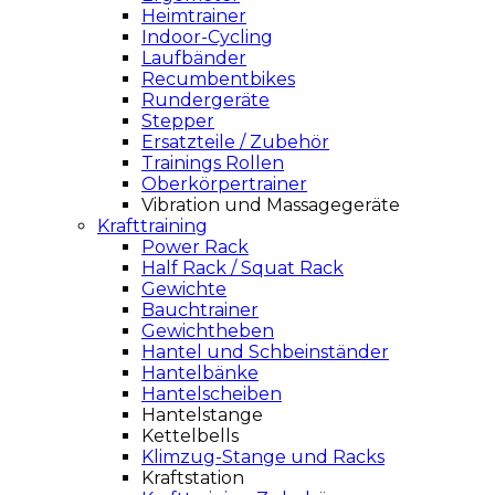
Heimtrainer
Indoor-Cycling
Laufbänder
Recumbentbikes
Rundergeräte
Stepper
Ersatzteile / Zubehör
Trainings Rollen
Oberkörpertrainer
Vibration und Massagegeräte
Krafttraining
Power Rack
Half Rack / Squat Rack
Gewichte
Bauchtrainer
Gewichtheben
Hantel und Schbeinständer
Hantelbänke
Hantelscheiben
Hantelstange
Kettelbells
Klimzug-Stange und Racks
Kraftstation