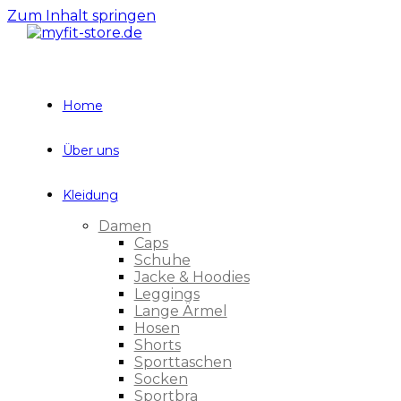
Zum Inhalt springen
Home
Über uns
Kleidung
Damen
Caps
Schuhe
Jacke & Hoodies
Leggings
Lange Ärmel
Hosen
Shorts
Sporttaschen
Socken
Sportbra