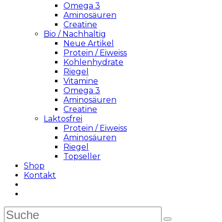
Omega 3
Aminosäuren
Creatine
Bio / Nachhaltig
Neue Artikel
Protein / Eiweiss
Kohlenhydrate
Riegel
Vitamine
Omega 3
Aminosäuren
Creatine
Laktosfrei
Protein / Eiweiss
Aminosäuren
Riegel
Topseller
Shop
Kontakt