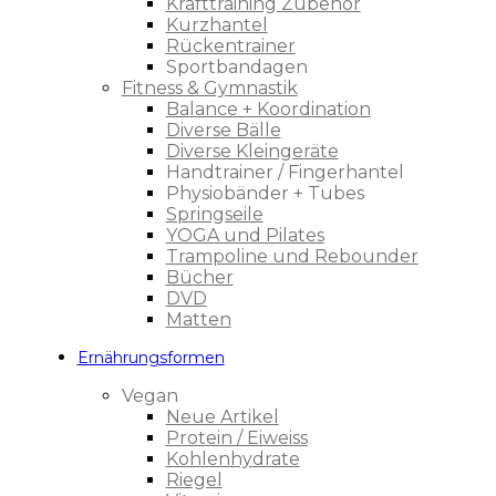
Krafttraining Zubehör
Kurzhantel
Rückentrainer
Sportbandagen
Fitness & Gymnastik
Balance + Koordination
Diverse Bälle
Diverse Kleingeräte
Handtrainer / Fingerhantel
Physiobänder + Tubes
Springseile
YOGA und Pilates
Trampoline und Rebounder
Bücher
DVD
Matten
Ernährungsformen
Vegan
Neue Artikel
Protein / Eiweiss
Kohlenhydrate
Riegel