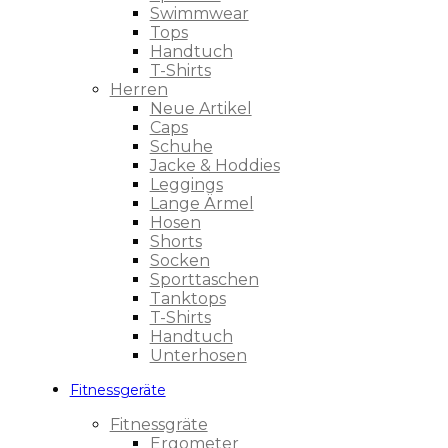
Swimmwear
Tops
Handtuch
T-Shirts
Herren
Neue Artikel
Caps
Schuhe
Jacke & Hoddies
Leggings
Lange Ärmel
Hosen
Shorts
Socken
Sporttaschen
Tanktops
T-Shirts
Handtuch
Unterhosen
Fitnessgeräte
Fitnessgräte
Ergometer