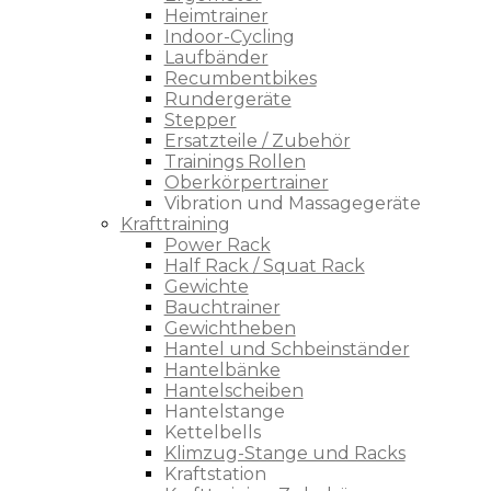
Heimtrainer
Indoor-Cycling
Laufbänder
Recumbentbikes
Rundergeräte
Stepper
Ersatzteile / Zubehör
Trainings Rollen
Oberkörpertrainer
Vibration und Massagegeräte
Krafttraining
Power Rack
Half Rack / Squat Rack
Gewichte
Bauchtrainer
Gewichtheben
Hantel und Schbeinständer
Hantelbänke
Hantelscheiben
Hantelstange
Kettelbells
Klimzug-Stange und Racks
Kraftstation