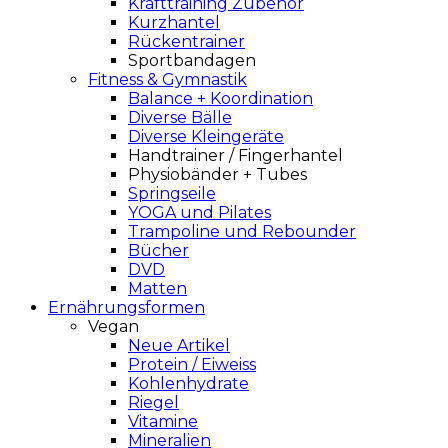
Krafttraining Zubehör
Kurzhantel
Rückentrainer
Sportbandagen
Fitness & Gymnastik
Balance + Koordination
Diverse Bälle
Diverse Kleingeräte
Handtrainer / Fingerhantel
Physiobänder + Tubes
Springseile
YOGA und Pilates
Trampoline und Rebounder
Bücher
DVD
Matten
Ernährungsformen
Vegan
Neue Artikel
Protein / Eiweiss
Kohlenhydrate
Riegel
Vitamine
Mineralien