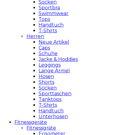
Socken
Sportbra
Swimmwear
Tops
Handtuch
T-Shirts
Herren
Neue Artikel
Caps
Schuhe
Jacke & Hoddies
Leggings
Lange Ärmel
Hosen
Shorts
Socken
Sporttaschen
Tanktops
T-Shirts
Handtuch
Unterhosen
Fitnessgeräte
Fitnessgräte
Ergometer