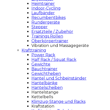
Heimtrainer
Indoor-Cycling
Laufbänder
Recumbentbikes
Rundergeräte
Stepper
Ersatzteile / Zubehör
Trainings Rollen
Oberkörpertrainer
Vibration und Massagegeräte
Krafttraining
Power Rack
Half Rack / Squat Rack
Gewichte
Bauchtrainer
Gewichtheben
Hantel und Schbeinständer
Hantelbänke
Hantelscheiben
Hantelstange
Kettelbells
Klimzug-Stange und Racks
Kraftstation