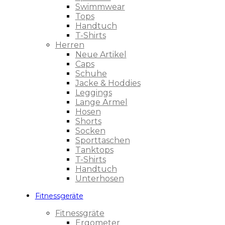
Swimmwear
Tops
Handtuch
T-Shirts
Herren
Neue Artikel
Caps
Schuhe
Jacke & Hoddies
Leggings
Lange Ärmel
Hosen
Shorts
Socken
Sporttaschen
Tanktops
T-Shirts
Handtuch
Unterhosen
Fitnessgeräte
Fitnessgräte
Ergometer