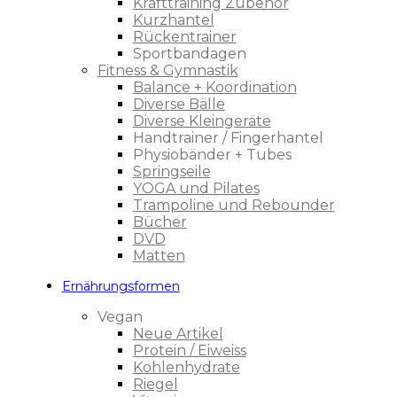
Krafttraining Zubehör
Kurzhantel
Rückentrainer
Sportbandagen
Fitness & Gymnastik
Balance + Koordination
Diverse Bälle
Diverse Kleingeräte
Handtrainer / Fingerhantel
Physiobänder + Tubes
Springseile
YOGA und Pilates
Trampoline und Rebounder
Bücher
DVD
Matten
Ernährungsformen
Vegan
Neue Artikel
Protein / Eiweiss
Kohlenhydrate
Riegel