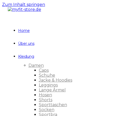
Zum Inhalt springen
Home
Über uns
Kleidung
Damen
Caps
Schuhe
Jacke & Hoodies
Leggings
Lange Ärmel
Hosen
Shorts
Sporttaschen
Socken
Sportbra