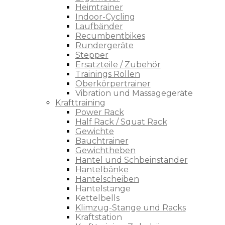
Heimtrainer
Indoor-Cycling
Laufbänder
Recumbentbikes
Rundergeräte
Stepper
Ersatzteile / Zubehör
Trainings Rollen
Oberkörpertrainer
Vibration und Massagegeräte
Krafttraining
Power Rack
Half Rack / Squat Rack
Gewichte
Bauchtrainer
Gewichtheben
Hantel und Schbeinständer
Hantelbänke
Hantelscheiben
Hantelstange
Kettelbells
Klimzug-Stange und Racks
Kraftstation