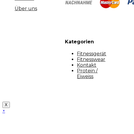
Über uns
Kategorien
Fitnessgerät
Fitnesswear
Kontakt
Protein /
Eiweiss
Copyright [myfit-store] - Made by Kunga
X
×
Close
this
module