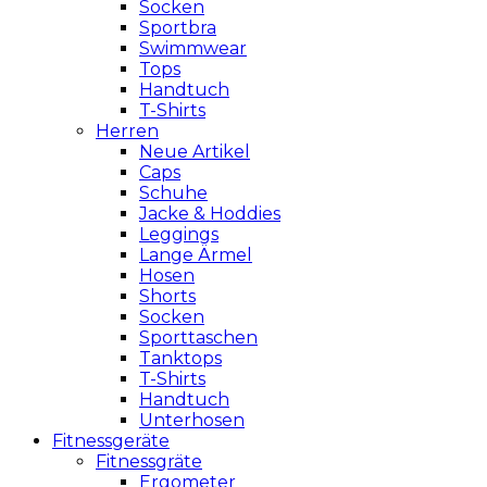
Socken
Sportbra
Swimmwear
Tops
Handtuch
T-Shirts
Herren
Neue Artikel
Caps
Schuhe
Jacke & Hoddies
Leggings
Lange Ärmel
Hosen
Shorts
Socken
Sporttaschen
Tanktops
T-Shirts
Handtuch
Unterhosen
Fitnessgeräte
Fitnessgräte
Ergometer