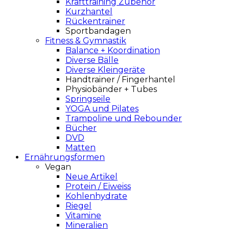
Krafttraining Zubehör
Kurzhantel
Rückentrainer
Sportbandagen
Fitness & Gymnastik
Balance + Koordination
Diverse Bälle
Diverse Kleingeräte
Handtrainer / Fingerhantel
Physiobänder + Tubes
Springseile
YOGA und Pilates
Trampoline und Rebounder
Bücher
DVD
Matten
Ernährungsformen
Vegan
Neue Artikel
Protein / Eiweiss
Kohlenhydrate
Riegel
Vitamine
Mineralien