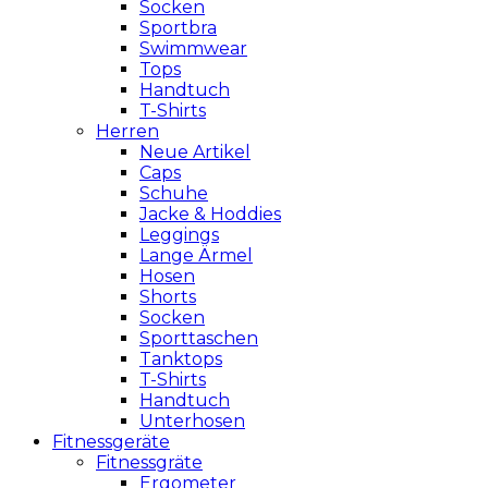
Socken
Sportbra
Swimmwear
Tops
Handtuch
T-Shirts
Herren
Neue Artikel
Caps
Schuhe
Jacke & Hoddies
Leggings
Lange Ärmel
Hosen
Shorts
Socken
Sporttaschen
Tanktops
T-Shirts
Handtuch
Unterhosen
Fitnessgeräte
Fitnessgräte
Ergometer