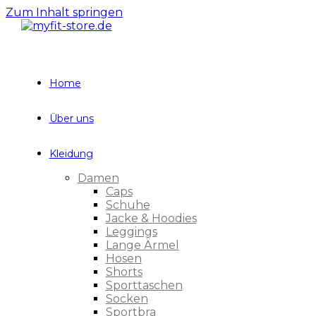
Zum Inhalt springen
Home
Über uns
Kleidung
Damen
Caps
Schuhe
Jacke & Hoodies
Leggings
Lange Ärmel
Hosen
Shorts
Sporttaschen
Socken
Sportbra