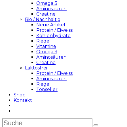
Omega 3
Aminosäuren
Creatine
Bio / Nachhaltig
Neue Artikel
Protein / Eiweiss
Kohlenhydrate
Riegel
Vitamine
Omega 3
Aminosäuren
Creatine
Laktosfrei
Protein / Eiweiss
Aminosäuren
Riegel
Topseller
Shop
Kontakt