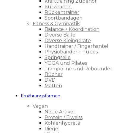
Krafttraining Zubehör
Kurzhantel
Rückentrainer
Sportbandagen
Fitness & Gymnastik
Balance + Koordination
Diverse Bälle
Diverse Kleingeräte
Handtrainer / Fingerhantel
Physiobänder + Tubes
Springseile
YOGA und Pilates
Trampoline und Rebounder
Bücher
DVD
Matten
Ernährungsformen
Vegan
Neue Artikel
Protein / Eiweiss
Kohlenhydrate
Riegel