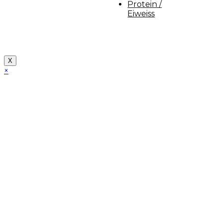
Protein /
Eiweiss
Copyright [myfit-store] - Made by Kunga
X
×
Close
this
module
Demo Website!
Diese Seite ist eine Demo Affiliate Website!