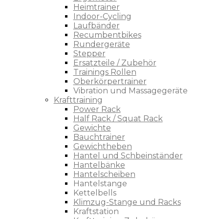
Heimtrainer
Indoor-Cycling
Laufbänder
Recumbentbikes
Rundergeräte
Stepper
Ersatzteile / Zubehör
Trainings Rollen
Oberkörpertrainer
Vibration und Massagegeräte
Krafttraining
Power Rack
Half Rack / Squat Rack
Gewichte
Bauchtrainer
Gewichtheben
Hantel und Schbeinständer
Hantelbänke
Hantelscheiben
Hantelstange
Kettelbells
Klimzug-Stange und Racks
Kraftstation