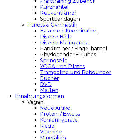
Krafttraining Zubehör
Kurzhantel
Rückentrainer
Sportbandagen
Fitness & Gymnastik
Balance + Koordination
Diverse Bälle
Diverse Kleingeräte
Handtrainer / Fingerhantel
Physiobänder + Tubes
Springseile
YOGA und Pilates
Trampoline und Rebounder
Bücher
DVD
Matten
Ernährungsformen
Vegan
Neue Artikel
Protein / Eiweiss
Kohlenhydrate
Riegel
Vitamine
Mineralien