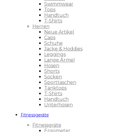
Swimmwear
Tops
Handtuch
T-Shirts
Herren
Neue Artikel
Caps
Schuhe
Jacke & Hoddies
Leggings
Lange Ärmel
Hosen
Shorts
Socken
Sporttaschen
Tanktops
T-Shirts
Handtuch
Unterhosen
Fitnessgeräte
Fitnessgräte
Ergometer