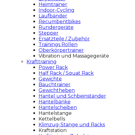
Heimtrainer
Indoor-Cycling
Laufbänder
Recumbentbikes
Rundergeräte
Stepper
Ersatzteile / Zubehör
Trainings Rollen
Oberkörpertrainer
Vibration und Massagegeräte
Krafttraining
Power Rack
Half Rack / Squat Rack
Gewichte
Bauchtrainer
Gewichtheben
Hantel und Schbeinständer
Hantelbänke
Hantelscheiben
Hantelstange
Kettelbells
Klimzug-Stange und Racks
Kraftstation