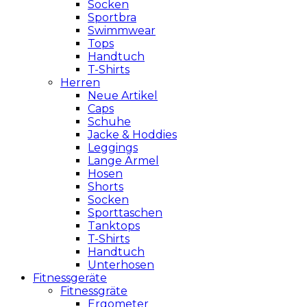
Socken
Sportbra
Swimmwear
Tops
Handtuch
T-Shirts
Herren
Neue Artikel
Caps
Schuhe
Jacke & Hoddies
Leggings
Lange Ärmel
Hosen
Shorts
Socken
Sporttaschen
Tanktops
T-Shirts
Handtuch
Unterhosen
Fitnessgeräte
Fitnessgräte
Ergometer