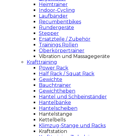
Heimtrainer
Indoor-Cycling
Laufbänder
Recumbentbikes
Rundergeräte
Stepper
Ersatzteile / Zubehör
Trainings Rollen
Oberkörpertrainer
Vibration und Massagegeräte
Krafttraining
Power Rack
Half Rack / Squat Rack
Gewichte
Bauchtrainer
Gewichtheben
Hantel und Schbeinständer
Hantelbänke
Hantelscheiben
Hantelstange
Kettelbells
Klimzug-Stange und Racks
Kraftstation