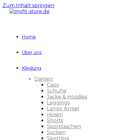
Zum Inhalt springen
Home
Über uns
Kleidung
Damen
Caps
Schuhe
Jacke & Hoodies
Leggings
Lange Ärmel
Hosen
Shorts
Sporttaschen
Socken
Sportbra