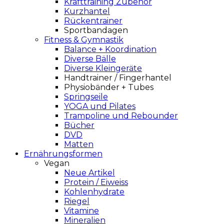
Krafttraining Zubehör
Kurzhantel
Rückentrainer
Sportbandagen
Fitness & Gymnastik
Balance + Koordination
Diverse Bälle
Diverse Kleingeräte
Handtrainer / Fingerhantel
Physiobänder + Tubes
Springseile
YOGA und Pilates
Trampoline und Rebounder
Bücher
DVD
Matten
Ernährungsformen
Vegan
Neue Artikel
Protein / Eiweiss
Kohlenhydrate
Riegel
Vitamine
Mineralien