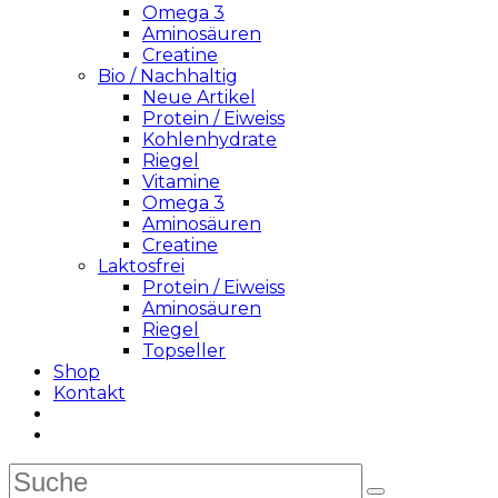
Omega 3
Aminosäuren
Creatine
Bio / Nachhaltig
Neue Artikel
Protein / Eiweiss
Kohlenhydrate
Riegel
Vitamine
Omega 3
Aminosäuren
Creatine
Laktosfrei
Protein / Eiweiss
Aminosäuren
Riegel
Topseller
Shop
Kontakt