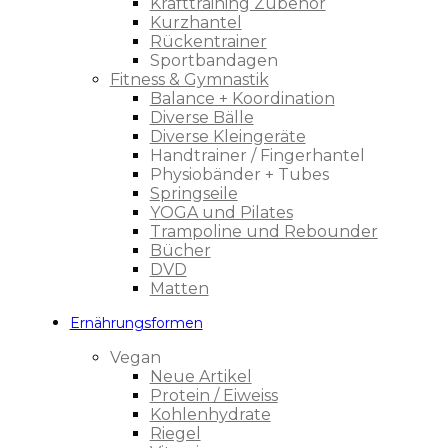
Krafttraining Zubehör
Kurzhantel
Rückentrainer
Sportbandagen
Fitness & Gymnastik
Balance + Koordination
Diverse Bälle
Diverse Kleingeräte
Handtrainer / Fingerhantel
Physiobänder + Tubes
Springseile
YOGA und Pilates
Trampoline und Rebounder
Bücher
DVD
Matten
Ernährungsformen
Vegan
Neue Artikel
Protein / Eiweiss
Kohlenhydrate
Riegel