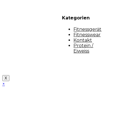
Kategorien
Fitnessgerät
Fitnesswear
Kontakt
Protein /
Eiweiss
Copyright [myfit-store] - Made by Kunga
X
×
Close
this
module