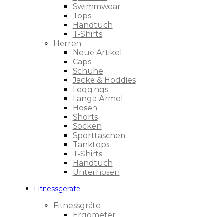
Swimmwear
Tops
Handtuch
T-Shirts
Herren
Neue Artikel
Caps
Schuhe
Jacke & Hoddies
Leggings
Lange Ärmel
Hosen
Shorts
Socken
Sporttaschen
Tanktops
T-Shirts
Handtuch
Unterhosen
Fitnessgeräte
Fitnessgräte
Ergometer