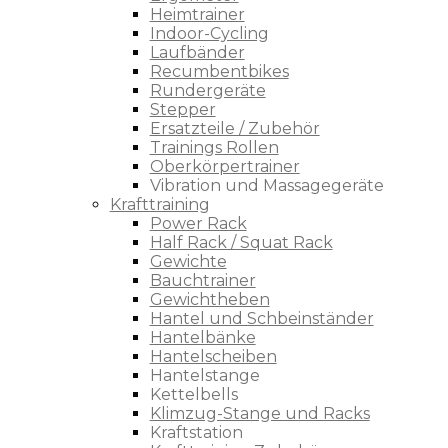
Heimtrainer
Indoor-Cycling
Laufbänder
Recumbentbikes
Rundergeräte
Stepper
Ersatzteile / Zubehör
Trainings Rollen
Oberkörpertrainer
Vibration und Massagegeräte
Krafttraining
Power Rack
Half Rack / Squat Rack
Gewichte
Bauchtrainer
Gewichtheben
Hantel und Schbeinständer
Hantelbänke
Hantelscheiben
Hantelstange
Kettelbells
Klimzug-Stange und Racks
Kraftstation