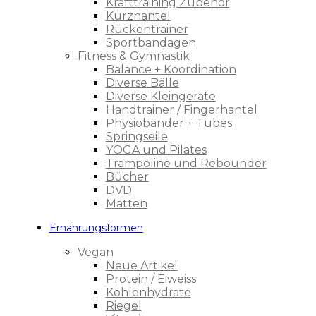
Krafttraining Zubehör
Kurzhantel
Rückentrainer
Sportbandagen
Fitness & Gymnastik
Balance + Koordination
Diverse Bälle
Diverse Kleingeräte
Handtrainer / Fingerhantel
Physiobänder + Tubes
Springseile
YOGA und Pilates
Trampoline und Rebounder
Bücher
DVD
Matten
Ernährungsformen
Vegan
Neue Artikel
Protein / Eiweiss
Kohlenhydrate
Riegel