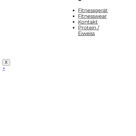
Fitnessgerät
Fitnesswear
Kontakt
Protein /
Eiweiss
Copyright [myfit-store] - Made by Kunga
X
×
Close
this
module
Demo Website!