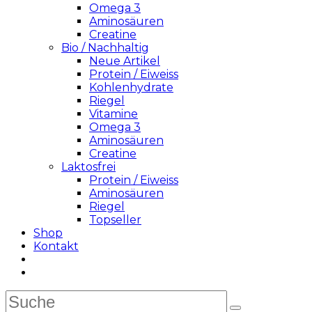
Omega 3
Aminosäuren
Creatine
Bio / Nachhaltig
Neue Artikel
Protein / Eiweiss
Kohlenhydrate
Riegel
Vitamine
Omega 3
Aminosäuren
Creatine
Laktosfrei
Protein / Eiweiss
Aminosäuren
Riegel
Topseller
Shop
Kontakt