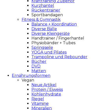
Krafttraining Zubehör
Kurzhantel
Rückentrainer
Sportbandagen
Fitness & Gymnastik
Balance + Koordination
Diverse Bälle
Diverse Kleingeräte
Handtrainer / Fingerhantel
Physiobänder + Tubes
Springseile
YOGA und Pilates
Trampoline und Rebounder
Bücher
DVD
Matten
Ernährungsformen
Vegan
Neue Artikel
Protein / Eiweiss
Kohlenhydrate
Riegel
Vitamine
Mineralien