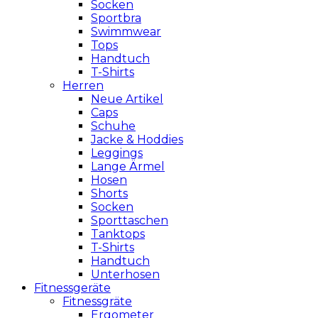
Socken
Sportbra
Swimmwear
Tops
Handtuch
T-Shirts
Herren
Neue Artikel
Caps
Schuhe
Jacke & Hoddies
Leggings
Lange Ärmel
Hosen
Shorts
Socken
Sporttaschen
Tanktops
T-Shirts
Handtuch
Unterhosen
Fitnessgeräte
Fitnessgräte
Ergometer