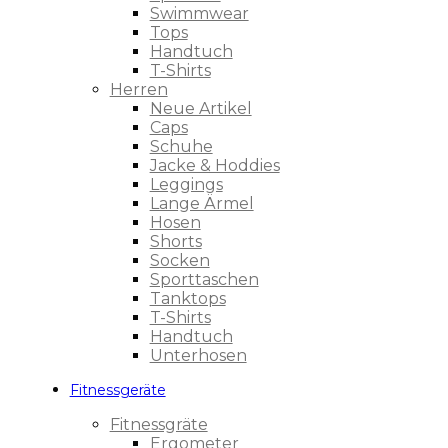
Swimmwear
Tops
Handtuch
T-Shirts
Herren
Neue Artikel
Caps
Schuhe
Jacke & Hoddies
Leggings
Lange Ärmel
Hosen
Shorts
Socken
Sporttaschen
Tanktops
T-Shirts
Handtuch
Unterhosen
Fitnessgeräte
Fitnessgräte
Ergometer