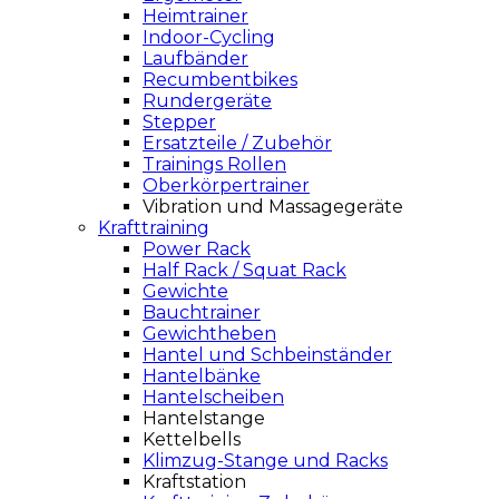
Heimtrainer
Indoor-Cycling
Laufbänder
Recumbentbikes
Rundergeräte
Stepper
Ersatzteile / Zubehör
Trainings Rollen
Oberkörpertrainer
Vibration und Massagegeräte
Krafttraining
Power Rack
Half Rack / Squat Rack
Gewichte
Bauchtrainer
Gewichtheben
Hantel und Schbeinständer
Hantelbänke
Hantelscheiben
Hantelstange
Kettelbells
Klimzug-Stange und Racks
Kraftstation