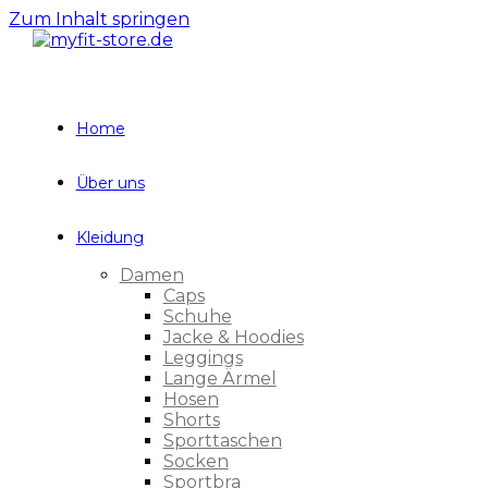
Zum Inhalt springen
Home
Über uns
Kleidung
Damen
Caps
Schuhe
Jacke & Hoodies
Leggings
Lange Ärmel
Hosen
Shorts
Sporttaschen
Socken
Sportbra