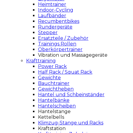
Heimtrainer
Indoor-Cycling
Laufbänder
Recumbentbikes
Rundergeräte
Stepper
Ersatzteile / Zubehör
Trainings Rollen
Oberkörpertrainer
Vibration und Massagegeräte
Krafttraining
Power Rack
Half Rack / Squat Rack
Gewichte
Bauchtrainer
Gewichtheben
Hantel und Schbeinständer
Hantelbänke
Hantelscheiben
Hantelstange
Kettelbells
Klimzug-Stange und Racks
Kraftstation