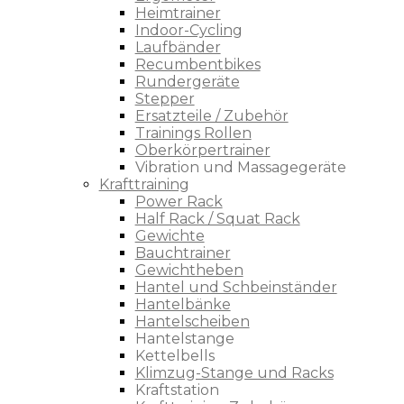
Heimtrainer
Indoor-Cycling
Laufbänder
Recumbentbikes
Rundergeräte
Stepper
Ersatzteile / Zubehör
Trainings Rollen
Oberkörpertrainer
Vibration und Massagegeräte
Krafttraining
Power Rack
Half Rack / Squat Rack
Gewichte
Bauchtrainer
Gewichtheben
Hantel und Schbeinständer
Hantelbänke
Hantelscheiben
Hantelstange
Kettelbells
Klimzug-Stange und Racks
Kraftstation