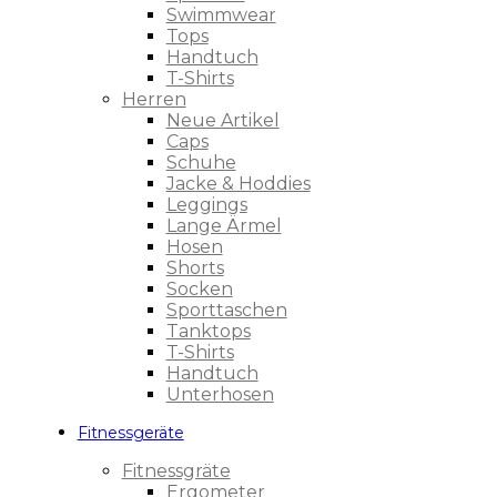
Swimmwear
Tops
Handtuch
T-Shirts
Herren
Neue Artikel
Caps
Schuhe
Jacke & Hoddies
Leggings
Lange Ärmel
Hosen
Shorts
Socken
Sporttaschen
Tanktops
T-Shirts
Handtuch
Unterhosen
Fitnessgeräte
Fitnessgräte
Ergometer