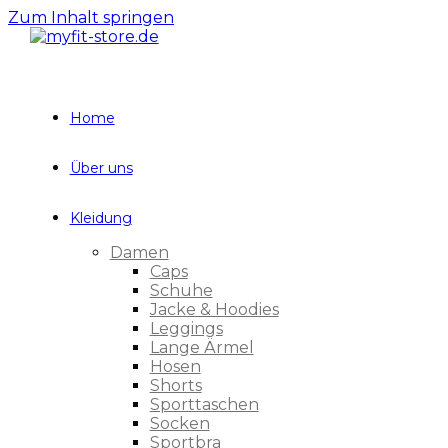
Zum Inhalt springen
Home
Über uns
Kleidung
Damen
Caps
Schuhe
Jacke & Hoodies
Leggings
Lange Ärmel
Hosen
Shorts
Sporttaschen
Socken
Sportbra