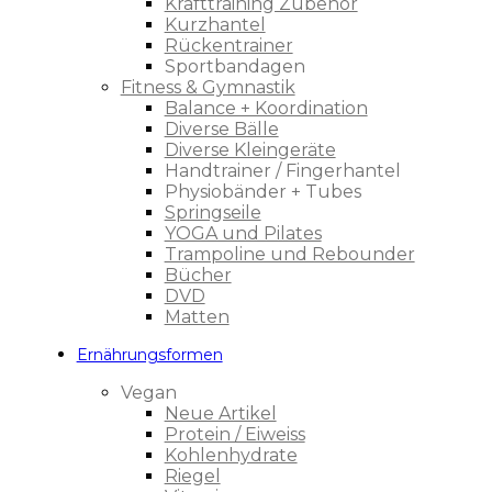
Krafttraining Zubehör
Kurzhantel
Rückentrainer
Sportbandagen
Fitness & Gymnastik
Balance + Koordination
Diverse Bälle
Diverse Kleingeräte
Handtrainer / Fingerhantel
Physiobänder + Tubes
Springseile
YOGA und Pilates
Trampoline und Rebounder
Bücher
DVD
Matten
Ernährungsformen
Vegan
Neue Artikel
Protein / Eiweiss
Kohlenhydrate
Riegel