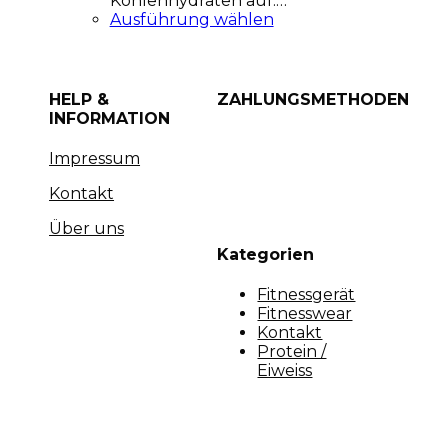
Kohlenhydraten auf.…
Ausführung wählen
HELP &
ZAHLUNGSMETHODEN
INFORMATION
Impressum
Kontakt
Über uns
Kategorien
Fitnessgerät
Fitnesswear
Kontakt
Protein /
Eiweiss
Copyright [myfit-store] - Made by Kunga