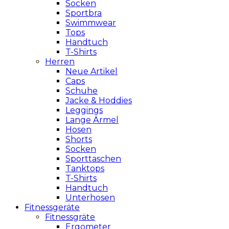
Socken
Sportbra
Swimmwear
Tops
Handtuch
T-Shirts
Herren
Neue Artikel
Caps
Schuhe
Jacke & Hoddies
Leggings
Lange Ärmel
Hosen
Shorts
Socken
Sporttaschen
Tanktops
T-Shirts
Handtuch
Unterhosen
Fitnessgeräte
Fitnessgräte
Ergometer