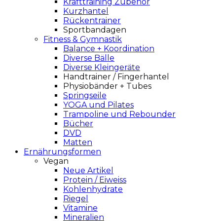
Krafttraining Zubehör
Kurzhantel
Rückentrainer
Sportbandagen
Fitness & Gymnastik
Balance + Koordination
Diverse Bälle
Diverse Kleingeräte
Handtrainer / Fingerhantel
Physiobänder + Tubes
Springseile
YOGA und Pilates
Trampoline und Rebounder
Bücher
DVD
Matten
Ernährungsformen
Vegan
Neue Artikel
Protein / Eiweiss
Kohlenhydrate
Riegel
Vitamine
Mineralien