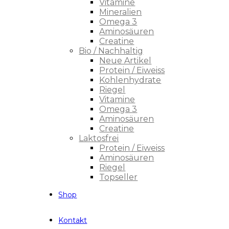
Vitamine
Mineralien
Omega 3
Aminosäuren
Creatine
Bio / Nachhaltig
Neue Artikel
Protein / Eiweiss
Kohlenhydrate
Riegel
Vitamine
Omega 3
Aminosäuren
Creatine
Laktosfrei
Protein / Eiweiss
Aminosäuren
Riegel
Topseller
Shop
Kontakt