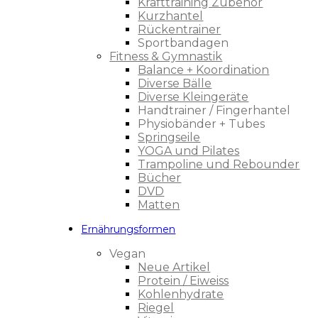
Krafttraining Zubehör
Kurzhantel
Rückentrainer
Sportbandagen
Fitness & Gymnastik
Balance + Koordination
Diverse Bälle
Diverse Kleingeräte
Handtrainer / Fingerhantel
Physiobänder + Tubes
Springseile
YOGA und Pilates
Trampoline und Rebounder
Bücher
DVD
Matten
Ernährungsformen
Vegan
Neue Artikel
Protein / Eiweiss
Kohlenhydrate
Riegel