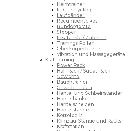
Heimtrainer
Indoor-Cycling
Laufbänder
Recumbentbikes
Rundergeräte
Stepper
Ersatzteile / Zubehör
Trainings Rollen
Oberkörpertrainer
Vibration und Massagegeräte
Krafttraining
Power Rack
Half Rack / Squat Rack
Gewichte
Bauchtrainer
Gewichtheben
Hantel und Schbeinständer
Hantelbänke
Hantelscheiben
Hantelstange
Kettelbells
Klimzug-Stange und Racks
Kraftstation