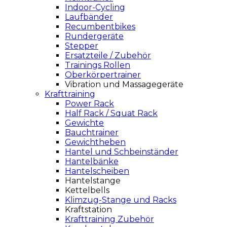
Indoor-Cycling
Laufbänder
Recumbentbikes
Rundergeräte
Stepper
Ersatzteile / Zubehör
Trainings Rollen
Oberkörpertrainer
Vibration und Massagegeräte
Krafttraining
Power Rack
Half Rack / Squat Rack
Gewichte
Bauchtrainer
Gewichtheben
Hantel und Schbeinständer
Hantelbänke
Hantelscheiben
Hantelstange
Kettelbells
Klimzug-Stange und Racks
Kraftstation
Krafttraining Zubehör