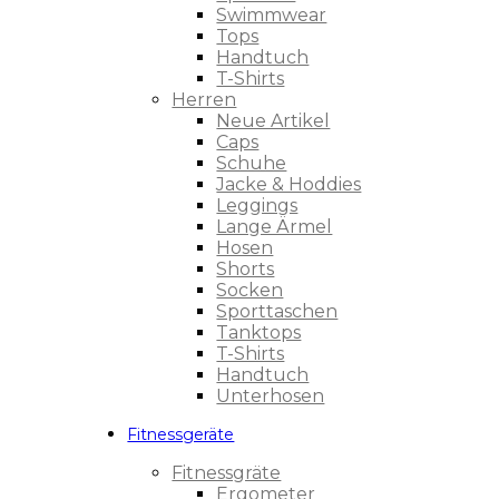
Swimmwear
Tops
Handtuch
T-Shirts
Herren
Neue Artikel
Caps
Schuhe
Jacke & Hoddies
Leggings
Lange Ärmel
Hosen
Shorts
Socken
Sporttaschen
Tanktops
T-Shirts
Handtuch
Unterhosen
Fitnessgeräte
Fitnessgräte
Ergometer