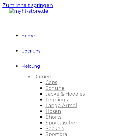
Zum Inhalt springen
Home
Über uns
Kleidung
Damen
Caps
Schuhe
Jacke & Hoodies
Leggings
Lange Ärmel
Hosen
Shorts
Sporttaschen
Socken
Sportbra