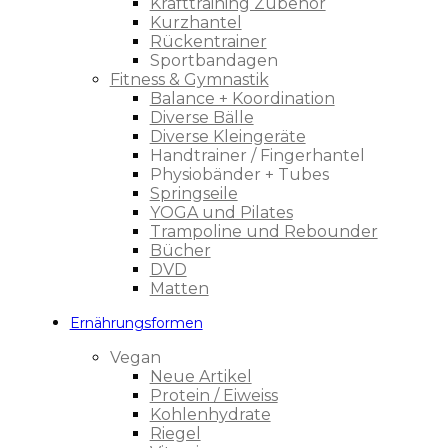
Krafttraining Zubehör
Kurzhantel
Rückentrainer
Sportbandagen
Fitness & Gymnastik
Balance + Koordination
Diverse Bälle
Diverse Kleingeräte
Handtrainer / Fingerhantel
Physiobänder + Tubes
Springseile
YOGA und Pilates
Trampoline und Rebounder
Bücher
DVD
Matten
Ernährungsformen
Vegan
Neue Artikel
Protein / Eiweiss
Kohlenhydrate
Riegel