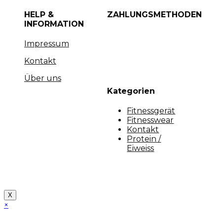
HELP &
ZAHLUNGSMETHODEN
INFORMATION
Impressum
Kontakt
Über uns
Kategorien
Fitnessgerät
Fitnesswear
Kontakt
Protein /
Eiweiss
Copyright [myfit-store] - Made by Kunga
X
×