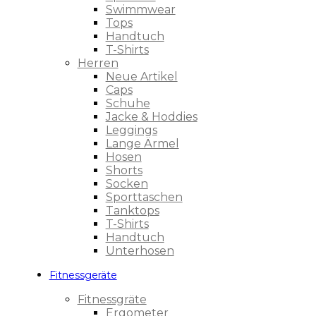
Swimmwear
Tops
Handtuch
T-Shirts
Herren
Neue Artikel
Caps
Schuhe
Jacke & Hoddies
Leggings
Lange Ärmel
Hosen
Shorts
Socken
Sporttaschen
Tanktops
T-Shirts
Handtuch
Unterhosen
Fitnessgeräte
Fitnessgräte
Ergometer