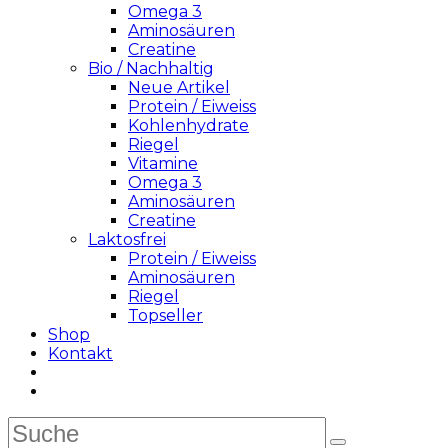
Omega 3
Aminosäuren
Creatine
Bio / Nachhaltig
Neue Artikel
Protein / Eiweiss
Kohlenhydrate
Riegel
Vitamine
Omega 3
Aminosäuren
Creatine
Laktosfrei
Protein / Eiweiss
Aminosäuren
Riegel
Topseller
Shop
Kontakt