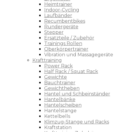
Heimtrainer
Indoor-Cycling
Laufbänder
Recumbentbikes
Rundergeräte
Stepper
Ersatzteile / Zubehör
Trainings Rollen
Oberkörpertrainer
Vibration und Massagegeräte
Krafttraining
Power Rack
Half Rack / Squat Rack
Gewichte
Bauchtrainer
Gewichtheben
Hantel und Schbeinständer
Hantelbänke
Hantelscheiben
Hantelstange
Kettelbells
Klimzug-Stange und Racks
Kraftstation