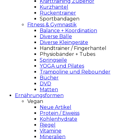
Krafttraining Zubehör
Kurzhantel
Rückentrainer
Sportbandagen
Fitness & Gymnastik
Balance + Koordination
Diverse Bälle
Diverse Kleingeräte
Handtrainer / Fingerhantel
Physiobänder + Tubes
Springseile
YOGA und Pilates
Trampoline und Rebounder
Bücher
DVD
Matten
Ernährungsformen
Vegan
Neue Artikel
Protein / Eiweiss
Kohlenhydrate
Riegel
Vitamine
Mineralien