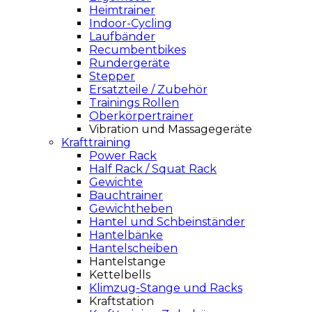
Heimtrainer
Indoor-Cycling
Laufbänder
Recumbentbikes
Rundergeräte
Stepper
Ersatzteile / Zubehör
Trainings Rollen
Oberkörpertrainer
Vibration und Massagegeräte
Krafttraining
Power Rack
Half Rack / Squat Rack
Gewichte
Bauchtrainer
Gewichtheben
Hantel und Schbeinständer
Hantelbänke
Hantelscheiben
Hantelstange
Kettelbells
Klimzug-Stange und Racks
Kraftstation