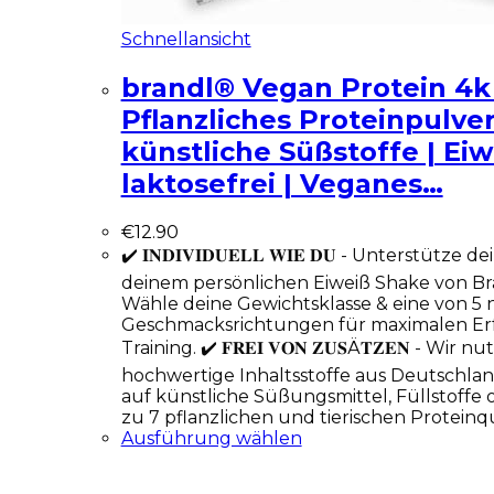
Schnellansicht
brandl® Vegan Protein 4k 
Pflanzliches Proteinpulve
künstliche Süßstoffe | Ei
laktosefrei | Veganes…
€
12.90
✔️ 𝐈𝐍𝐃𝐈𝐕𝐈𝐃𝐔𝐄𝐋𝐋 𝐖𝐈𝐄 𝐃𝐔 - Unterstütze
deinem persönlichen Eiweiß Shake von Bra
Wähle deine Gewichtsklasse & eine von 5 
Geschmacksrichtungen für maximalen Er
Training. ✔️ 𝐅𝐑𝐄𝐈 𝐕𝐎𝐍 𝐙𝐔𝐒Ä𝐓𝐙𝐄𝐍 - Wir 
hochwertige Inhaltsstoffe aus Deutschla
auf künstliche Süßungsmittel, Füllstoffe 
zu 7 pflanzlichen und tierischen Protein
Ausführung wählen