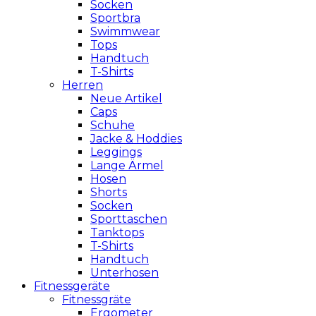
Socken
Sportbra
Swimmwear
Tops
Handtuch
T-Shirts
Herren
Neue Artikel
Caps
Schuhe
Jacke & Hoddies
Leggings
Lange Ärmel
Hosen
Shorts
Socken
Sporttaschen
Tanktops
T-Shirts
Handtuch
Unterhosen
Fitnessgeräte
Fitnessgräte
Ergometer